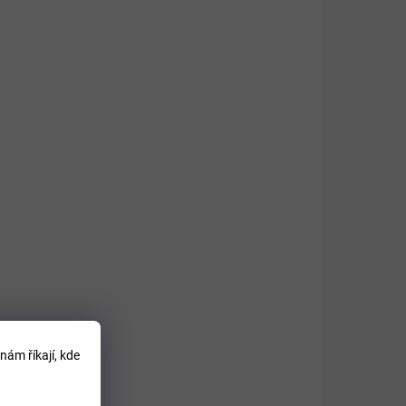
DOPORUČUJEME
nám říkají, kde
SKLADEM