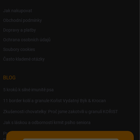
Jak nakupovat
Obchodní podmínky
Dopravy a platby
Ochrana osobních údajů
Soubory cookies
Často kladené otázky
BLOG
5 kroků k silné imunitě psa
11 border kolií a granule Kořist Vydatný Býk & Krocan
Zkušenosti chovatelky: Proč jsme zakotvili u granulí KOŘIST
Jak s láskou a odborností krmit psího seniora
Precision MICROBES – Koktejl tělu prospěšných živých bakterií,
probiotik a postbiotik.