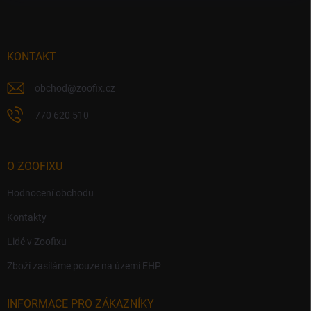
p
í
p
a
r
t
v
í
KONTAKT
k
y
v
obchod
@
zoofix.cz
ý
p
770 620 510
i
s
u
O ZOOFIXU
Hodnocení obchodu
Kontakty
Lidé v Zoofixu
Zboží zasíláme pouze na území EHP
INFORMACE PRO ZÁKAZNÍKY