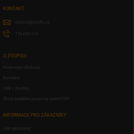
t
s
í
KONTAKT
u
obchod
@
zoofix.cz
770 620 510
O ZOOFIXU
Hodnocení obchodu
Kontakty
Lidé v Zoofixu
Zboží zasíláme pouze na území EHP
INFORMACE PRO ZÁKAZNÍKY
Jak nakupovat