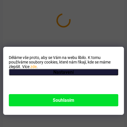
SKLADEM
FALCO Masová směs 8x1200g - Chovatelské balení
9,6kg
549 Kč
Děláme vše proto, aby se Vám na webu líbilo. K tomu
Do košíku
používáme soubory cookies, které nám říkají, kde se máme
zlepšit. Více
zde
.
Celomletá 100% masová konzerva z mixu ořezů hovězího, vepřového
Nastavení
i drůbežího masa a drobů.
Souhlasím