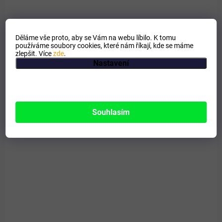
Děláme vše proto, aby se Vám na webu líbilo. K tomu
používáme soubory cookies, které nám říkají, kde se máme
zlepšit. Více
zde
.
Nastavení
Souhlasím
SKLADEM
Jáhlový mix se zeleninou 1kg
204 Kč
Do košíku
Hydrotermizovaná příloha pro psy a kočky krmené syrovou stravou