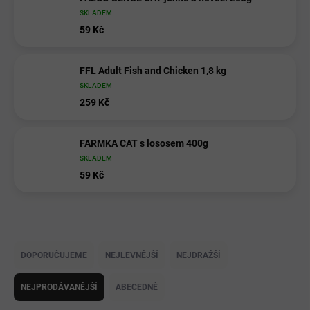
SKLADEM
59 Kč
FFL Adult Fish and Chicken 1,8 kg
SKLADEM
259 Kč
FARMKA CAT s lososem 400g
SKLADEM
59 Kč
Ř
a
DOPORUČUJEME
NEJLEVNĚJŠÍ
NEJDRAŽŠÍ
z
e
NEJPRODÁVANĚJŠÍ
ABECEDNĚ
n