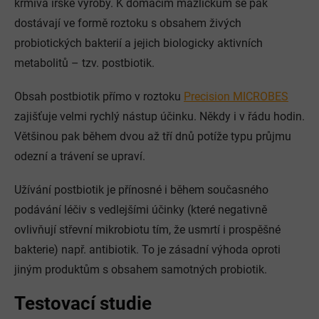
krmiva irské výroby. K domácím mazlíčkům se pak
dostávají ve formě roztoku s obsahem živých
probiotických bakterií a jejich biologicky aktivních
metabolitů – tzv. postbiotik.
Obsah postbiotik přímo v roztoku
Precision MICROBES
zajišťuje velmi rychlý nástup účinku. Někdy i v řádu hodin.
Většinou pak během dvou až tří dnů potíže typu průjmu
odezní a trávení se upraví.
Užívání postbiotik je přínosné i během současného
podávání léčiv s vedlejšími účinky (které negativně
ovlivňují střevní mikrobiotu tím, že usmrtí i prospěšné
bakterie) např. antibiotik. To je zásadní výhoda oproti
jiným produktům s obsahem samotných probiotik.
Testovací studie