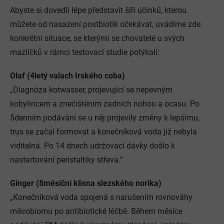
Abyste si dovedli lépe představit šíři účinků, kterou
můžete od nasazení postbiotik očekávat, uvádíme zde
konkrétní situace, se kterými se chovatelé u svých
mazlíčků v rámci testovací studie potýkali:
Olaf (4letý valach Irského coba)
„Diagnóza kotwasser, projevující se nepevným
kobylincem a znečištěním zadních nohou a ocasu. Po
5denním podávání se u něj projevily změny k lepšímu,
trus se začal formovat a konečníková voda již nebyla
viditelná. Po 14 dnech udržovací dávky došlo k
nastartování peristaltiky střeva.“
Ginger (8měsíční klisna slezského norika)
„Konečníková voda spojená s narušením rovnováhy
mikrobiomu po antibiotické léčbě. Během měsíce