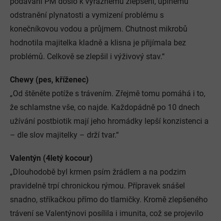
podávání PM došlo k výraznému zlepšení, úplnému
odstranění plynatosti a vymizení problému s
konečníkovou vodou a průjmem. Chutnost mikrobů
hodnotila majitelka kladně a klisna je přijímala bez
problémů. Celkově se zlepšil i výživový stav.“
Chewy (pes, kříženec)
„Od štěněte potíže s trávením. Zřejmě tomu pomáhá i to,
že schlamstne vše, co najde. Každopádně po 10 dnech
užívání postbiotik mají jeho hromádky lepší konzistenci a
– dle slov majitelky – drží tvar.“
Valentýn (4letý kocour)
„Dlouhodobě byl krmen psím žrádlem a na podzim
pravidelně trpí chronickou rýmou. Přípravek snášel
snadno, stříkačkou přímo do tlamičky. Kromě zlepšeného
trávení se Valentýnovi posílila i imunita, což se projevilo