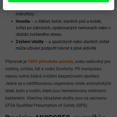
roztok podávat i preventivně. Je možné i
dlouhodobé užívání pro stabilizaci střevní
mikroflóry.
Imunita
– u štěňat, koťat, starších psů a koček,
zvířat po zákrocích, opakovaných nemocech nebo v
období zvýšeného stresu.
Zvýšení vitality
– u apatických nebo starších zvířat
může užívání podpořit návrat k plné aktivitě.
Přípravek je
100% přírodního původu
, zcela neškodný pro
rostliny, zvířata, lidi a vodní živočichy. Při manipulaci
nejsou nutná žádná zvláštní bezpečnostní opatření.
Jedná se o certifikovanou organickou směs aromatických
látek, bylin a rostlin, které jsou fermentovány mléčnými
bakteriemi. Všechny obsažené složky jsou na seznamu
EFSA Qualified Presumption of Safety (QPS).