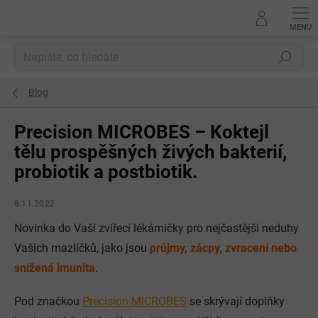
Přejít
na
obsah
Hledat
Blog
Precision MICROBES – Koktejl
tělu prospěšných živých bakterií,
probiotik a postbiotik.
8.11.2022
Novinka do Vaší zvířecí lékárničky pro nejčastější neduhy
Vašich mazlíčků, jako jsou
průjmy, zácpy, zvracení nebo
snížená imunita
.
Pod značkou
Precision MICROBES
se skrývají doplňky