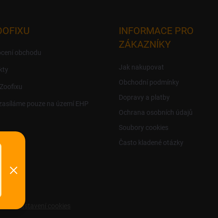
OOFIXU
INFORMACE PRO
ZÁKAZNÍKY
cení obchodu
Jak nakupovat
kty
Obchodní podmínky
 Zoofixu
Dopravy a platby
zasíláme pouze na území EHP
Ochrana osobních údajů
Soubory cookies
Často kladené otázky
ravit nastavení cookies