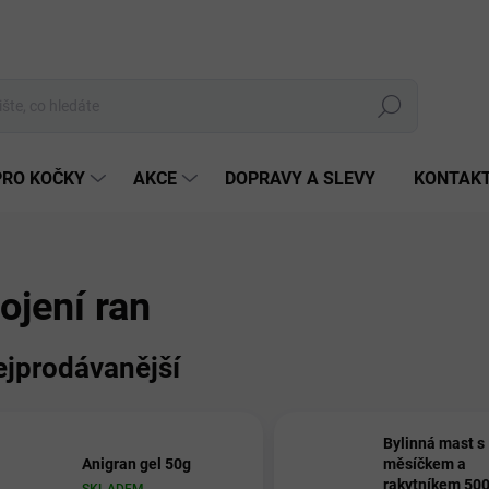
Hledat
PRO KOČKY
AKCE
DOPRAVY A SLEVY
KONTAK
ojení ran
ejprodávanější
Bylinná mast s
Anigran gel 50g
měsíčkem a
rakytníkem 50