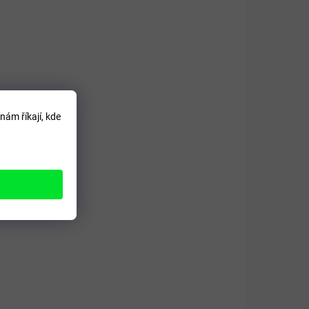
nám říkají, kde
LADEM
0 ml
ití.
eriím