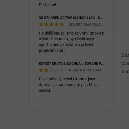
Perfektní!
3X GELOREN ACTIVE MANGO 410G - KLOUBNÍ VÝŽIVA PRO LIDI (3X 90KS)
ZDEŇKA MARCHESIOVÁ
Po delší pauze jsme se vrátili znovu k
užívání gelorenu, syn kvůli svým
sportovním aktivitám a já kvůli
projevům stáří.
Zná
zan
KOŘIST KRŮTA A KACHNA LISOVANÉ PRO DOSPĚLÉ I ŠTĚŇATA 26/14
RENÁTA KROFTOVÁ
nás
Pes nadšený nebyl.Granule jsem
darovala známému pro psa.Muj je
nežral.