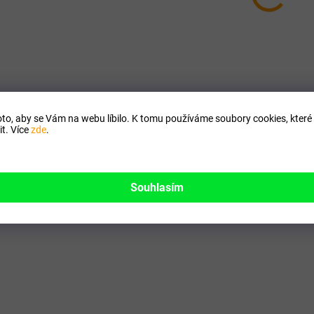
to, aby se Vám na webu líbilo. K tomu používáme soubory cookies, které 
t. Více
zde
.
SKLADEM
SK
Bylinná mast s
Dromy Dračí krev 5
měsíčkem a rakytníkem
kapky
Souhlasím
500ml
386 Kč
489 Kč
Do košíku
Do košíku
Dračí krev - veterinární použ
Proti průjmům, virům, bakt
Na špatně hojící se rány, oděrky,
a na hojení ran.
ztrvrdlou i šupinatou kůži, hmyzí