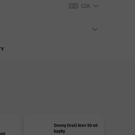
CZK
PRÁZDNÝ KOŠÍK
NÁKUPNÍ
KOŠÍK
TY
Dromy Dračí krev 50 ml
kapky
0ml