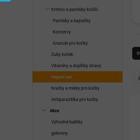
í
p
Krmivo a pamlsky kočičí
a
n
Pamlsky a kapsičky
e
Konzervy
l
Ř
Granule pro kočky
a
D
Zuby koček
z
e
Vitamíny a doplňky stravy
n
Hojení ran
í
p
hračky a misky pro kočky
r
V
o
Antiparazitika pro kočky
ý
d
p
Akce
u
i
k
Výhodné balíčky
s
t
p
ů
geloreny
r