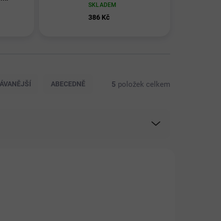
SKLADEM
386 Kč
5
položek celkem
ÁVANĚJŠÍ
ABECEDNĚ
VÝRAZNÁ SLEVA!