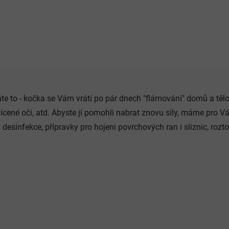
bodnutí, popáleniny a jiná
drobná poranění.
O
v
te to - kočka se Vám vrátí po pár dnech "flámování" domů a tě
l
á
ícené oči, atd. Abyste jí pomohli nabrat znovu síly, máme pro V
d
 desinfekce, přípravky pro hojeni povrchových ran i sliznic, rozto
a
c
í
p
r
v
k
y
v
ý
p