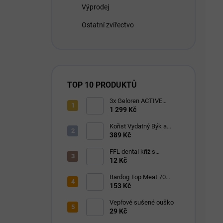
o
Výprodej
d
Ostatní zvířectvo
u
k
t
ů
TOP 10 PRODUKTŮ
3x Geloren ACTIVE
pomeranč 400g (3x90
1 299 Kč
tbl)
Kořist Vydatný Býk a
Krocan pro aktivní psy
389 Kč
32/18
FFL dental kříž s
eukalyptem 1 ks
12 Kč
Bardog Top Meat 70
granule lisované za
153 Kč
studena 28/16
Vepřové sušené ouško
29 Kč