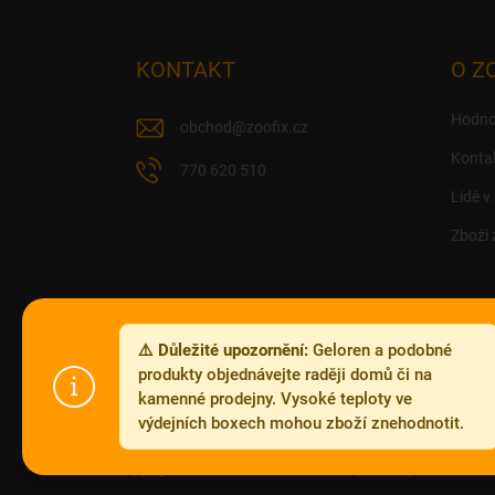
á
p
a
KONTAKT
O Z
t
í
Hodno
obchod
@
zoofix.cz
Konta
770 620 510
Lidé v
Zboží 
⚠️ Důležité upozornění:
Geloren a podobné
produkty objednávejte raději domů či na
kamenné prodejny. Vysoké teploty ve
výdejních boxech mohou zboží znehodnotit.
Copyright 2026
Zoofix.cz
. Všechna práva vyhrazena.
Up