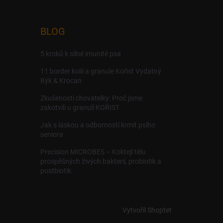
BLOG
5 kroků k silné imunitě psa
11 border kolií a granule Kořist Vydatný
Býk & Krocan
Zkušenosti chovatelky: Proč jsme
zakotvili u granulí KOŘIST
Jak s láskou a odborností krmit psího
seniora
Precision MICROBES – Koktejl tělu
prospěšných živých bakterií, probiotik a
postbiotik.
Vytvořil Shoptet