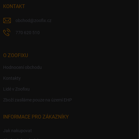
í
KONTAKT
obchod
@
zoofix.cz
770 620 510
O ZOOFIXU
Hodnocení obchodu
Kontakty
Lidé v Zoofixu
Zboží zasíláme pouze na území EHP
INFORMACE PRO ZÁKAZNÍKY
Jak nakupovat