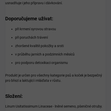
usnadňuje i jeho přípravu i dávkování.
Doporučujeme užívat:
při krmení syrovou stravou
při poruchách trávení
zhoršené kvalitě pokožky a srsti
v průběhu jarních a podzimních měsíců
pro podporu detoxikaci organismu
Produkt je určen pro všechny kategorie psů a koček je bezpečný
pro březí a laktující i mláďata v růstu.
Složení:
Linum Usitatissimum Linaceae - lněné semeno, pšeničné otruby.