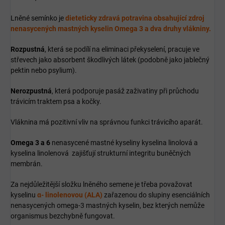
Lněné semínko je
dieteticky zdravá potravina obsahující zdroj
nenasycených mastných kyselin Omega 3 a dva druhy vlákniny.
Rozpustná
, která se podílí na eliminaci překyselení, pracuje ve
střevech jako absorbent škodlivých látek (podobně jako jablečný
pektin nebo psylium).
Nerozpustná
, která podporuje pasáž zaživatiny při průchodu
trávicím traktem psa a kočky.
Vláknina má pozitivní vliv na správnou funkci trávicího aparát.
Omega 3 a 6
nenasycené mastné kyseliny kyselina linolová a
kyselina linolenová zajišťují strukturní integritu buněčných
membrán.
Za nejdůležitější složku lněného semene je třeba považovat
kyselinu
α- linolenovou (ALA)
zařazenou do slupiny esenciálních
nenasycených omega-3 mastných kyselin, bez kterých nemůže
organismus bezchybně fungovat.