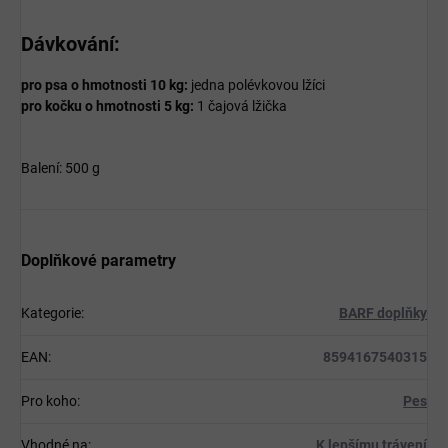
Dávkování:
pro psa o hmotnosti 10 kg:
jedna polévkovou lžíci
pro kočku o hmotnosti 5 kg:
1 čajová lžička
Balení: 500 g
Doplňkové parametry
Kategorie
:
BARF doplňky
EAN
:
8594167540315
Pro koho
:
Pes
Vhodné na
:
K lepšímu trávení