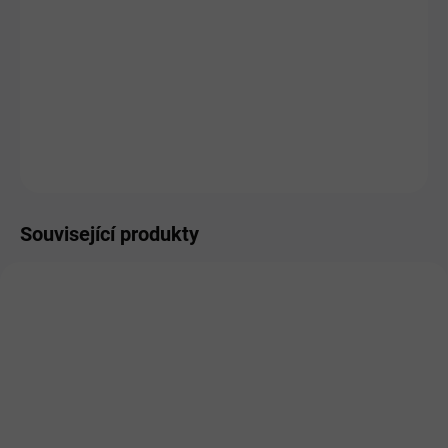
11.8.2026
MOŽNOSTI
DORUČENÍ
−
+
Přidat do košíku
ZEPTAT SE
HLÍDAT
Související produkty