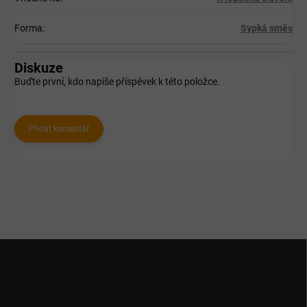
Forma
:
Sypká směs
Diskuze
Buďte první, kdo napíše příspěvek k této položce.
Přidat komentář
Z
á
p
a
t