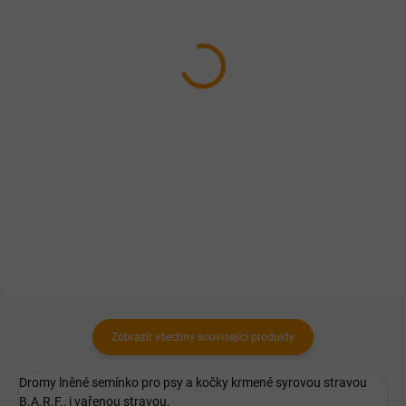
SKLADEM
OBJEDNÁNO U VÝROBCE
Dromy Konopný olej
Dromy Klíčkový olej
500ml
500ml
277 Kč
196 Kč
Do košíku
Detail
Panenský, za studena lisovaný
Za studena lisovaný olej z
konopný olej. Zdroj aminokyselin,
kukuřičných klíčků. Pro lepší
omega-3 a omega-6
funkci svalů i imunity a kvalitnější
nenasycených kyselin nejen pro
srst.
růst svalů a proti kožním
chorobám.
Zobrazit všechny související produkty
Dromy lněné semínko pro psy a kočky krmené syrovou stravou
B.A.R.F., i vařenou stravou.