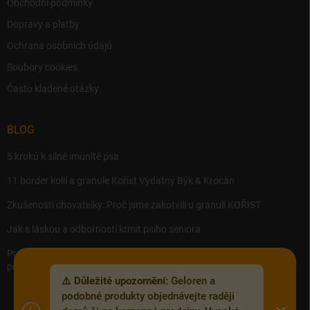
Obchodní podmínky
Dopravy a platby
Ochrana osobních údajů
Soubory cookies
Často kladené otázky
BLOG
5 kroků k silné imunitě psa
11 border kolií a granule Kořist Vydatný Býk & Krocan
Zkušenosti chovatelky: Proč jsme zakotvili u granulí KOŘIST
Jak s láskou a odborností krmit psího seniora
Precision MICROBES – Koktejl tělu prospěšných živých bakterií,
probiotik a postbiotik.
⚠️ Důležité upozornění:
Geloren a
podobné produkty objednávejte raději