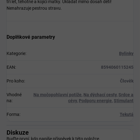
tří let, těhotné a kojící matky. Ukládat mimo dosah dětí!
Nenahrazuje pestrou stravu.
Doplňkové parametry
Kategorie
:
Bylinky
EAN
:
8594060115245
Pro koho
:
Člověk
Vhodné
Na močopohlavní potíže
,
Na dýchací cesty
,
Srdce a
na
:
cévy
,
Podporu energie
,
Stimulant
Forma
:
Tekutá
Diskuze
Buďte první, kdo napíše příspěvek k této položce.