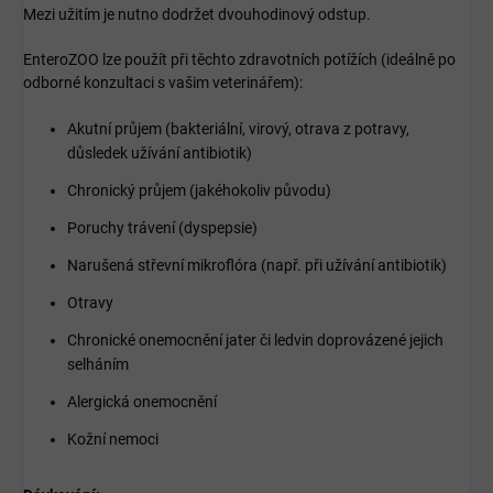
Mezi užitím je nutno dodržet dvouhodinový odstup.
EnteroZOO lze použít při těchto zdravotních potížích (ideálně po
odborné konzultaci s vašim veterinářem):
Akutní průjem (bakteriální, virový, otrava z potravy,
důsledek užívání antibiotik)
Chronický průjem (jakéhokoliv původu)
Poruchy trávení (dyspepsie)
Narušená střevní mikroflóra (např. při užívání antibiotik)
Otravy
Chronické onemocnění jater či ledvin doprovázené jejich
selháním
Alergická onemocnění
Kožní nemoci