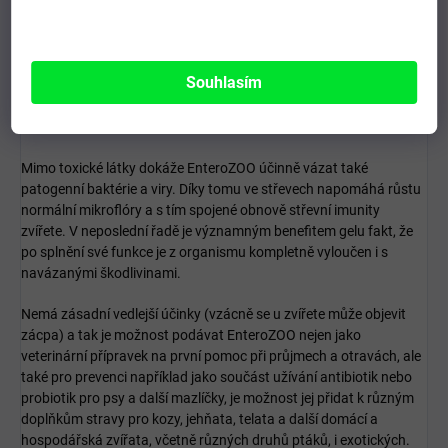
polyhydrát polymethylsiloxanu – 60 %, voda čištěná – 40 %.
Díky adsorpčním schopnostem je přípravek schopen vázat na
Souhlasím
sebe škodlivé látky a toxiny, takzvaně organismus zbaví
intoxikace z různých příčin a umožňuje velmi rychle zlepšit stav
zvířete.
Mimo toxické látky dokáže EnteroZOO účinně vázat také
patogenní baktérie a viry. Díky tomu ve střevech napomáhá růstu
normální mikroflóry a s tím spojené obnově střevní imunity
zvířete. V neposlední řadě je významným benefitem gelu fakt, že
po splnění své funkce je z organismu kompletně vyloučen i s
navázanými škodlivinami.
Nemá zásadní vedlejší účinky (vzácně se u zvířete může objevit
zácpa) a tak je možnost podávat EnteroZOO nejen jako
veterinární přípravek na první pomoc při průjmech a otravách, ale
také pro prevenci například jako součást užívání antibiotik nebo
probiotik pro psy a další mazlíčky, je možnost jej přidat k různým
doplňkům stravy pro kozy, jehňata, telata a další domácí a
hospodářská zvířata, včetně různých druhů ptáků, i exotických.