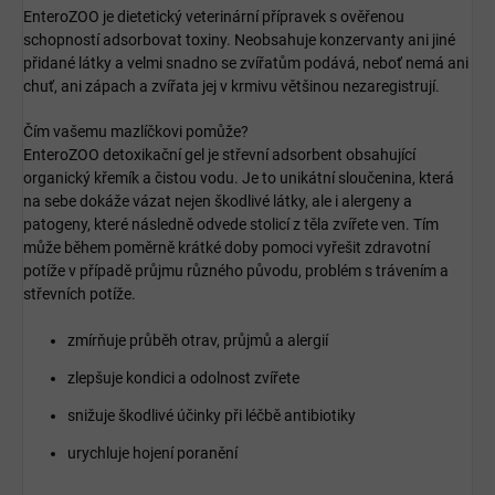
EnteroZOO je dietetický veterinární přípravek s ověřenou
schopností adsorbovat toxiny. Neobsahuje konzervanty ani jiné
přidané látky a velmi snadno se zvířatům podává, neboť nemá ani
chuť, ani zápach a zvířata jej v krmivu většinou nezaregistrují.
Čím vašemu mazlíčkovi pomůže?
EnteroZOO detoxikační gel je střevní adsorbent obsahující
organický křemík a čistou vodu. Je to unikátní sloučenina, která
na sebe dokáže vázat nejen škodlivé látky, ale i alergeny a
patogeny, které následně odvede stolicí z těla zvířete ven. Tím
může během poměrně krátké doby pomoci vyřešit zdravotní
potíže v případě průjmu různého původu, problém s trávením a
střevních potíže.
zmírňuje průběh otrav, průjmů a alergií
zlepšuje kondici a odolnost zvířete
snižuje škodlivé účinky při léčbě antibiotiky
urychluje hojení poranění