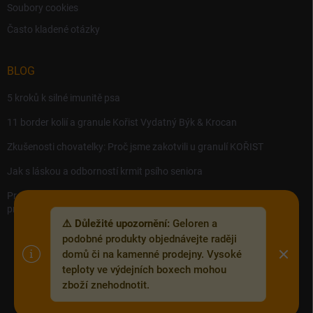
Soubory cookies
Často kladené otázky
BLOG
5 kroků k silné imunitě psa
11 border kolií a granule Kořist Vydatný Býk & Krocan
Zkušenosti chovatelky: Proč jsme zakotvili u granulí KOŘIST
Jak s láskou a odborností krmit psího seniora
Precision MICROBES – Koktejl tělu prospěšných živých bakterií,
probiotik a postbiotik.
⚠️ Důležité upozornění:
Geloren a
podobné produkty objednávejte raději
domů či na kamenné prodejny. Vysoké
teploty ve výdejních boxech mohou
Copyright 2026
Zoofix.cz
. Všechna práva vyhrazena.
Upravit nastavení
zboží znehodnotit.
cookies
Vytvořil Shoptet