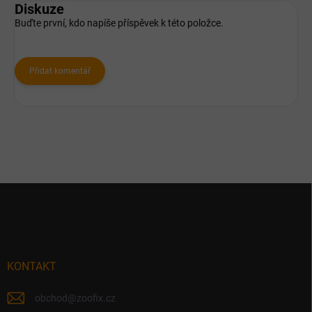
Diskuze
Buďte první, kdo napíše příspěvek k této položce.
Přidat komentář
Z
á
p
a
t
í
KONTAKT
obchod
@
zoofix.cz