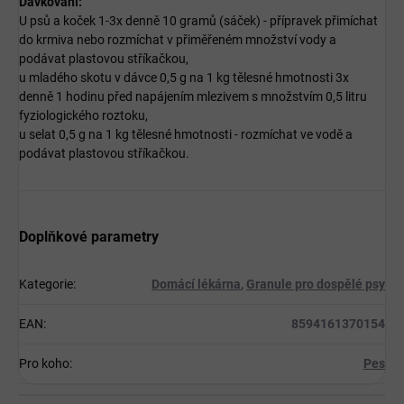
Dávkování:
U psů a koček 1-3x denně 10 gramů (sáček) - přípravek přimíchat
do krmiva nebo rozmíchat v přiměřeném množství vody a
podávat plastovou stříkačkou,
u mladého skotu v dávce 0,5 g na 1 kg tělesné hmotnosti 3x
denně 1 hodinu před napájením mlezivem s množstvím 0,5 litru
fyziologického roztoku,
u selat 0,5 g na 1 kg tělesné hmotnosti - rozmíchat ve vodě a
podávat plastovou stříkačkou.
Doplňkové parametry
Kategorie
:
Domácí lékárna
,
Granule pro dospělé psy
EAN
:
8594161370154
Pro koho
:
Pes