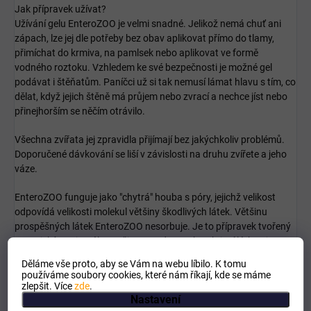
Jak přípravek užívat?
Užívání gelu EnteroZOO je velmi snadné. Jelikož nemá chuť ani
zápach, lze jej dle potřeby bez obav aplikovat přímo do tlamy,
přimíchat do krmiva, na pamlsek nebo aplikovat ve formě
vodného roztoku. Vzhledem ke své bezpečnosti je možné gel
podávat i štěňatům. Paníčci už si tak nemusí lámat hlavu s tím, co
dělat, když jejich štěně má průjem nebo zvrací a nechce jíst nebo
přinejhorším se něčím otrávilo.
Všechna zvířata jej zpravidla přijímají bez jakýchkoliv problémů.
Doporučené dávkování se liší v závislosti na druhu zvířete a jeho
váze.
EnteroZOO funguje jako "chytrá" houba s póry, jejichž velikost
odpovídá velikosti molekul většiny škodlivých látek. Většinu
prospěšných látek EnteroZOO nesorbuje. Je to přípravek tvořený
organickým minerálem a čistou vodou. Jeho aktivní látkou je
polymerní organická křemičitá sloučenina s názvem
Děláme vše proto, aby se Vám na webu líbilo. K tomu
Polymethylsiloxan polyhydrát.
používáme soubory cookies, které nám říkají, kde se máme
zlepšit. Více
zde
.
Nastavení
Složení EnteroZOO: