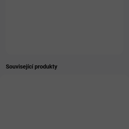
MŮŽEME DORUČIT DO:
ZVOLTE VARIANTU
MOŽNOSTI DORUČENÍ
−
+
Přidat do košíku
ZEPTAT SE
HLÍDAT
Související produkty
DOPORUČUJEME
SKLADEM
SKLADEM