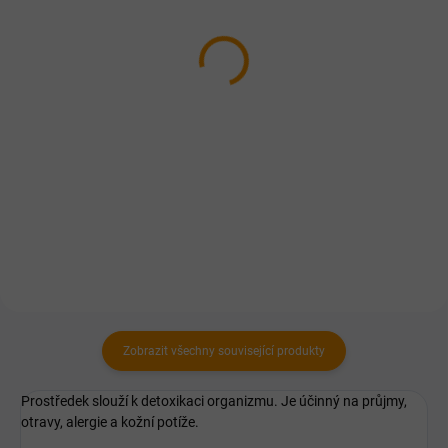
Anigran gel 22g
Dromy Dračí krev 50 ml
kapky
559 Kč
386 Kč
Do košíku
Do košíku
Hustý gel na vlhké hojení
komplikovaných ran. Rychlé
Dračí krev - veterinární použití.
zacelení i silně infikovaných ran
Proti průjmům, virům, bakteriím a
bez nežádoucí hypergranulace.
na hojení ran.
Zobrazit všechny související produkty
Prostředek slouží k detoxikaci organizmu. Je účinný na průjmy,
otravy, alergie a kožní potíže.