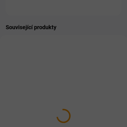
ZEPTAT SE
HLÍDAT
Související produkty
AKCE
AKCE
VÝRAZNÁ SLEVA!
VÝRAZNÁ SLEVA!
SKLADEM
SKLADEM
Topvet Humátové tablety
Topvet Humátové tablety
pro psy - Protectin 90tbl
pro psy - Detoxin 90tbl
249 Kč
249 Kč
Do košíku
Do košíku