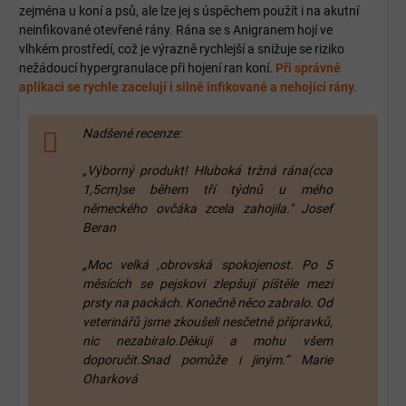
zejména u koní a psů, ale lze jej s úspěchem použít i na akutní
neinfikované otevřené rány. Rána se s Anigranem hojí ve
vlhkém prostředí, což je výrazně rychlejší a snižuje se riziko
nežádoucí hypergranulace při hojení ran koní.
Při správné
aplikaci se rychle zacelují i silně infikované a nehojící rány.
Nadšené recenze:
„Výborný produkt! Hluboká tržná rána(cca
1,5cm)se během tří týdnů u mého
německého ovčáka zcela zahojila." Josef
Beran
„Moc velká ,obrovská spokojenost. Po 5
měsících se pejskovi zlepšují píštěle mezi
prsty na packách. Konečně něco zabralo. Od
veterinářů jsme zkoušeli nesčetně přípravků,
nic nezabíralo.Děkuji a mohu všem
doporučit.Snad pomůže i jiným.“ Marie
Oharková