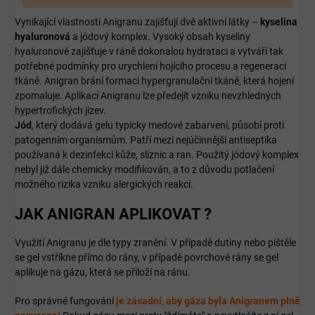
Vynikající vlastnosti Anigranu zajišťují dvě aktivní látky –
kyselina
hyaluronová
a jódový komplex. Vysoký obsah kyseliny
hyaluronové zajišťuje v ráně dokonalou hydrataci a vytváří tak
potřebné podmínky pro urychlení hojícího procesu a regeneraci
tkáně. Anigran brání formaci hypergranulační tkáně, která hojení
zpomaluje. Aplikací Anigranu lze předejít vzniku nevzhledných
hypertrofických jizev.
Jód
, který dodává gelu typicky medové zabarvení, působí proti
patogenním organismům. Patří mezi nejúčinnější antiseptika
používaná k dezinfekci kůže, sliznic a ran. Použitý jódový komplex
nebyl již dále chemicky modifikován, a to z důvodu potlačení
možného rizika vzniku alergických reakcí.
JAK ANIGRAN APLIKOVAT ?
Využití Anigranu je dle typy zranění. V případě dutiny nebo píštěle
se gel vstříkne přímo do rány, v případě povrchové rány se gel
aplikuje na gázu, která se přiloží na ránu.
Pro správné fungování
je zásadní, aby gáza byla Anigranem plně