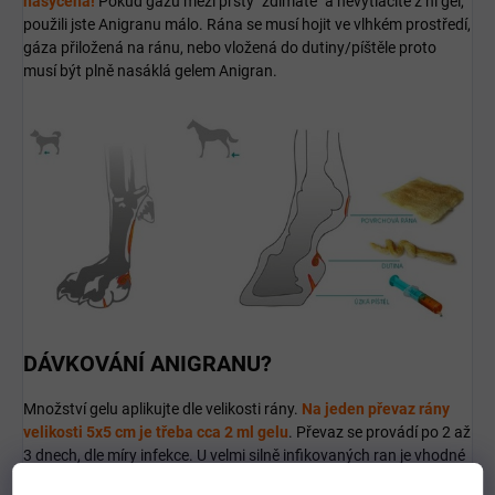
nasycena!
Pokud gázu mezi prsty "ždímáte" a nevytlačíte z ní gel,
použili jste Anigranu málo. Rána se musí hojit ve vlhkém prostředí,
gáza přiložená na ránu, nebo vložená do dutiny/píštěle proto
musí být plně nasáklá gelem Anigran.
DÁVKOVÁNÍ ANIGRANU?
Množství gelu aplikujte dle velikosti rány.
Na jeden převaz rány
velikosti 5x5 cm je třeba cca 2 ml gelu
. Převaz se provádí po 2 až
3 dnech, dle míry infekce. U velmi silně infikovaných ran je vhodné
v počátku léčby měnit převaz každý den.