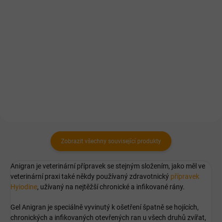
Veterinární přípravek pro psy k
Veterinární přípravek pro psy k
řešení průjmů a posílení
řešení průjmů a intoxikací.
přirozeného zažívání.
Zobrazit všechny související produkty
Anigran je veterinární přípravek se stejným složením, jako měl ve
veterinární praxi také někdy používaný zdravotnický
přípravek
Hyiodine
, užívaný na nejtěžší chronické a infikované rány.
Gel Anigran je speciálně vyvinutý k ošetření špatně se hojících,
chronických a infikovaných otevřených ran u všech druhů zvířat,