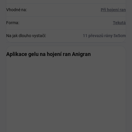
Vhodné na
:
Při hojení ran
Forma
:
Tekutá
Na jak dlouho vystačí
:
11 převazů rány 5x5cm
Aplikace gelu na hojení ran Anigran