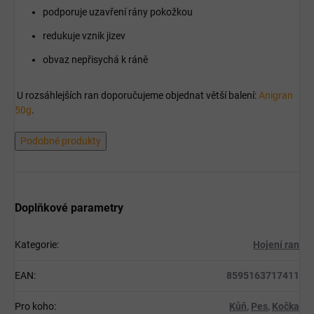
podporuje uzavření rány pokožkou
redukuje vznik jizev
obvaz nepřisychá k ráně
U rozsáhlejších ran doporučujeme objednat větší balení:
Anigran
50g
.
Podobné produkty
Doplňkové parametry
Kategorie
:
Hojení ran
EAN
:
8595163717411
Pro koho
:
Kůň
,
Pes
,
Kočka