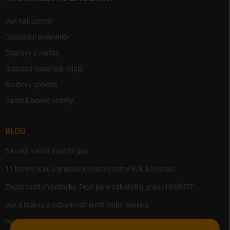
Jak nakupovat
Obchodní podmínky
Dopravy a platby
Ochrana osobních údajů
Soubory cookies
Často kladené otázky
BLOG
5 kroků k silné imunitě psa
11 border kolií a granule Kořist Vydatný Býk & Krocan
Zkušenosti chovatelky: Proč jsme zakotvili u granulí KOŘIST
Jak s láskou a odborností krmit psího seniora
Precision MICROBES – Koktejl tělu prospěšných živých bakterií,