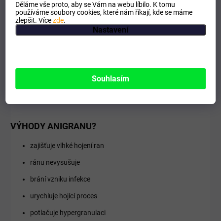
Děláme vše proto, aby se Vám na webu líbilo. K tomu
používáme soubory cookies, které nám říkají, kde se máme
zlepšit. Více
zde
.
Nastavení
Souhlasím
VÝHODY ANIGRANU?
zajišťuje vlhké hojení ran
ránu nevysušuje
brání vzniku infekce
urychluje hojící proces
potlačuje hypergranulaci