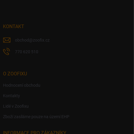
á
p
a
t
í
KONTAKT
obchod
@
zoofix.cz
770 620 510
O ZOOFIXU
Hodnocení obchodu
Kontakty
Lidé v Zoofixu
Zboží zasíláme pouze na území EHP
INFORMACE PRO ZÁKAZNÍKY