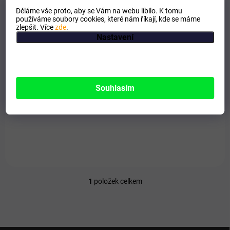
k
Děláme vše proto, aby se Vám na webu líbilo. K tomu
t
používáme soubory cookies, které nám říkají, kde se máme
ů
zlepšit. Více
zde
.
Nastavení
SKLADEM
Lymfogreen 90 tobolek
Souhlasím
398 Kč
Do košíku
Podpora lymfatického systému.
1
položek celkem
O
v
l
á
d