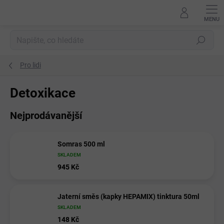
Přejít
na
obsah
Hledat
Pro lidi
Detoxikace
Nejprodávanější
Somras 500 ml
SKLADEM
945 Kč
Jaterní směs (kapky HEPAMIX) tinktura 50ml
SKLADEM
148 Kč