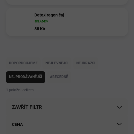
Detoxiregen čaj
SKLADEM
88 Kč
Ř
a
DOPORUČUJEME
NEJLEVNĚJŠÍ
NEJDRAŽŠÍ
z
e
NEJPRODÁVANĚJŠÍ
ABECEDNĚ
n
í
1
položek celkem
p
r
ZAVŘÍT FILTR
o
d
u
CENA
k