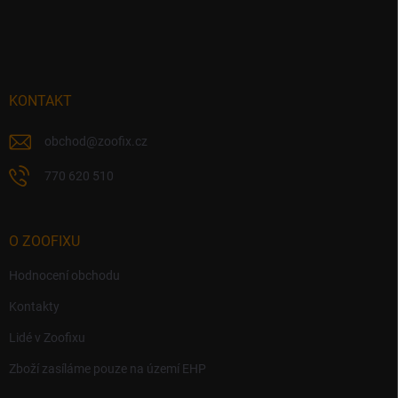
Z
a
á
c
p
í
p
a
r
t
v
í
KONTAKT
k
y
v
obchod
@
zoofix.cz
ý
p
770 620 510
i
s
u
O ZOOFIXU
Hodnocení obchodu
Kontakty
Lidé v Zoofixu
Zboží zasíláme pouze na území EHP