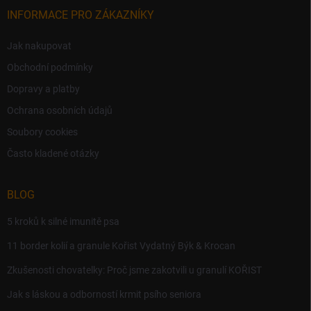
INFORMACE PRO ZÁKAZNÍKY
Jak nakupovat
Obchodní podmínky
Dopravy a platby
Ochrana osobních údajů
Soubory cookies
Často kladené otázky
BLOG
5 kroků k silné imunitě psa
11 border kolií a granule Kořist Vydatný Býk & Krocan
Zkušenosti chovatelky: Proč jsme zakotvili u granulí KOŘIST
Jak s láskou a odborností krmit psího seniora