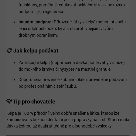
fucoidany, pomáhají redukovat oxidační stres v pokožce a
podporují její regeneraci.
Imunitní podpora:
Přirozené látky v kelpě mohou přispět k
lepší odolnosti pokožky a srsti proti vnějším vlivům i
drobným poraněním.
📋 Jak kelpu podávat
Zapracujte kelpu (doporučená dávka podle váhy viz níže)
do mokrého krmiva či nysypte na mastné granule.
Doporučená prevence zubního plaku: pravidelné podávání
po profesionálním čištění zubů.
💡 Tip pro chovatele
Kelpa je 100 % přírodní, velmi dobře snášená látka, kterou lze
kombinovat s běžnou dentální péčí i přípravky na srst. Stačí i malá
dávka jednou až dvakrát týdně pro dlouhodobé výsledky.