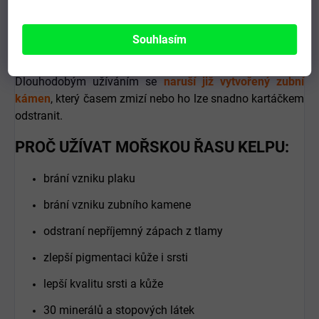
Díky užívání Kelpy se mění enzymatické složení slin, které
znemožní vznik zubního plaku
na zubech u psů a koček,
Souhlasím
čímž se zamezení ukládání zubního kamene a zmizí
nepříjemný zápachem z tlamy a úst koček a psů.
Dlouhodobým užíváním se
naruší již vytvořený zubní
kámen
, který časem zmizí nebo ho lze snadno kartáčkem
odstranit.
PROČ UŽÍVAT MOŘSKOU ŘASU KELPU
:
brání vzniku plaku
brání vzniku zubního kamene
odstraní nepříjemný zápach z tlamy
zlepší pigmentaci kůže i srsti
lepší kvalitu srsti a kůže
30 minerálů a stopových látek