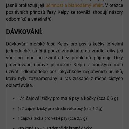
jasně prokazují její
účinnost a blahodárný efekt
. V otázce
pozitivních přínosů řasy Kelpy se rovněž shodují názory
odborníků a veterinářů.
DÁVKOVÁNÍ
:
Dávkování mořské řasa Kelpy pro psy a kočky je velmi
jednoduché, stačí ji pouze zamícháte do žrádla, díky její
vůni po moři ho zvířata bez problémů přijímají. Díky
patentované upravě je možné Kelpu z norských moří
užívat i dlouhodobě bez jakýchkoliv negativních účinků,
které byly zaznamenány u řas získané z méně čistých
oblastí světa.
1/4 čajové lžičky pro malé psy a kočky (cca 0,6 g)
1/2 čajové lžičky pro středě velké psy (cca 1,2 g)
1 čajová lžička pro velké psy (cca 2,5 g)
Pro koně 15 – 30 g denně do krmné dávky