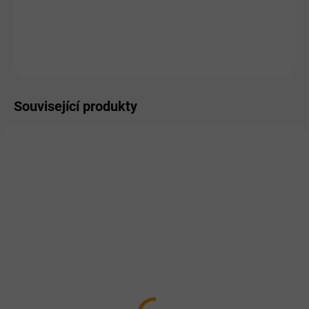
−
+
Přidat do košíku
ZEPTAT SE
HLÍDAT
Související produkty
TIP
SKLADEM
SKLADEM
Bardog Venison Potato
Bardog Top Meat 70
19/10 Hypoalergen GF
granule lisované za
(bolavé klouby) 12kg
studena 28/16