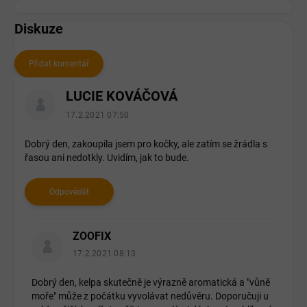
Diskuze
Přidat komentář
V
LUCIE KOVÁČOVÁ
ý
p
17.2.2021 07:50
i
s
Dobrý den, zakoupila jsem pro kočky, ale zatím se žrádla s
řasou ani nedotkly. Uvidím, jak to bude.
d
i
s
Odpovědět
k
u
z
ZOOFIX
í
17.2.2021 08:13
Dobrý den, kelpa skutečně je výrazně aromatická a "vůně
moře" může z počátku vyvolávat nedůvěru. Doporučuji u