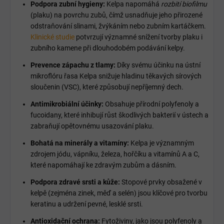
Podpora zubní hygieny:
Kelpa napomáhá
rozbití biofilmu
(plaku) na povrchu zubů, čímž usnadňuje jeho přirozené
odstraňování slinami, žvýkáním nebo zubním kartáčkem.
Klinické studie
potvrzují významné snížení tvorby plaku i
zubního kamene při dlouhodobém podávání kelpy.
Prevence zápachu z tlamy:
Díky svému účinku na ústní
mikroflóru řasa Kelpa snižuje hladinu těkavých sírových
sloučenin (VSC), které způsobují nepříjemný dech.
Antimikrobiální účinky:
Obsahuje přírodní polyfenoly a
fucoidany, které inhibují růst škodlivých bakterií v ústech a
zabraňují opětovnému usazování plaku.
Bohatá na minerály a vitamíny:
Kelpa je významným
zdrojem jódu, vápníku, železa, hořčíku a vitamínů A a C,
které napomáhají ke zdravým zubům a dásním.
Podpora zdravé srsti a kůže:
Stopové prvky obsažené v
kelpě (zejména zinek, měď a selén) jsou klíčové pro tvorbu
keratinu a udržení pevné, lesklé srsti.
Antioxidační ochrana:
Fytoživiny, jako jsou polyfenoly a