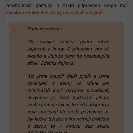
mechanické postupy a takto připravená Kelpa má
vysokou kvalitu bez ztráty důležitých enzymů
.
Nadšené recenze:
"Po měsíci užívání psům méně
zapáchá z tlamy. O přípravku vím už
dlouho a lituji,že jsem ho nezakoupila
dříve." Zdeňka Rajlová
"Už jsme koupili další pytlík a jsme
spokojeni z tlamy už táhne jen
minimálně když dáváme pravidelně,
nevýhoda je, když podávám jenom
suché granule tak se to nedá do krmiva
moc zamíchat ale určitě pozitivum, že
jak kočky tak pes s tím nemají problém
a žerou to v krmivu bez ofuků