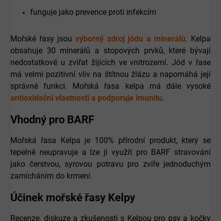
funguje jako prevence proti infekcím
Mořské řasy jsou
výborný zdroj jódu a minerálů
. Kelpa
obsahuje 30 minerálů a stopových prvků, které bývají
nedostatkové u zvířat žijících ve vnitrozemí. Jód v řase
má velmi pozitivní vliv na štítnou žlázu a napomáhá její
správné funkci. Mořská řasa kelpa má dále vysoké
antioxidační vlastnosti a podporuje imunitu
.
Vhodný pro BARF
Mořská řasa Kelpa je 100% přírodní produkt, který se
tepelně neupravuje a lze ji využít pro BARF stravování
jako čerstvou, syrovou potravu pro zvíře jednoduchým
zamícháním do krmení.
Účinek mořské řasy Kelpy
Recenze, diskuze a zkušenosti s Kelpou pro psy a kočky