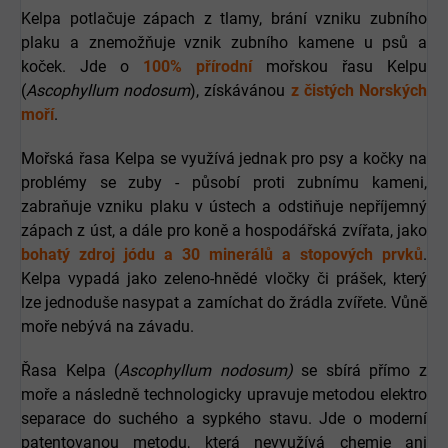
Kelpa potlačuje zápach z tlamy, brání vzniku zubního
plaku a znemožňuje vznik zubního kamene u psů a
koček. Jde o
100% přírodní
mořskou řasu Kelpu
(
Ascophyllum nodosum
), získávánou
z čistých Norských
moří
.
Mořská řasa Kelpa se využívá jednak pro psy a kočky na
problémy se zuby - působí proti zubnímu kameni,
zabraňuje vzniku plaku v ústech a odstiňuje nepříjemný
zápach z úst, a dále pro koně a hospodářská zvířata, jako
bohatý zdroj jódu a 30 minerálů a stopových prvků
.
Kelpa vypadá jako zeleno-hnědé vločky či prášek, který
lze jednoduše nasypat a zamíchat do žrádla zvířete. Vůně
moře nebývá na závadu.
Řasa Kelpa (
Ascophyllum nodosum)
se sbírá přímo z
moře a následně technologicky upravuje metodou elektro
separace do suchého a sypkého stavu. Jde o moderní
patentovanou metodu, která nevyužívá chemie ani