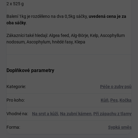
2 x 525 g
Balení 1kg je rozděleno na dva 0,5kg sáčky,
uvedená cena je za
oba sáčky
.
Zákazníci také hledají: Algea feed, Alg-Börje, Kelp, Ascophyllum
nodosum, Ascophylum, hnědé řasy, Klepa
Doplňkové parametry
Kategorie
:
Péče o zuby psů
Pro koho
:
Kůň
,
Pes
,
Kočka
Vhodné na
:
Na srst a kůži
,
Na zubní kámen
,
Při zápachu z tlamy
Forma
:
Sypká směs