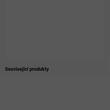
MŮŽEME
DORUČIT DO:
10.8.2026
MOŽNOSTI
DORUČENÍ
−
+
Přidat do košíku
ZEPTAT SE
HLÍDAT
Související produkty
PRO LIDI
PRO LIDI