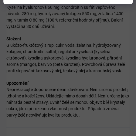
V jedné denní dávce (3 želé)
Kyselina hyaluronová 60 mg, chondroitin sulfát vepřového
původu 280 mg, hydrolyzovaný kolagen 550 mg, želatina 1400
mg, vitamin C 80 mg (100 % referenční hodnoty příjmu). Balení
vystačí na 30 dnů užívání.
Složení
Glukózo-fruktózový sirup, cukr, voda, želatina, hydrolyzovaný
kolagen, chondroitin sulfát, regulátor kyselosti (kyselina
citrónová), kyselina askorbová, kyselina hyaluronová, přírodní
aroma (mango), barvivo (beta karoten). Povrchová úprava želé
proti slepování: kokosový olej, řepkový olej a karnaubský vosk.
Upozornění
Nepřekračujte doporučené denní dávkování. Není určeno pro děti,
těhotné a kojící ženy. Ukládejte mimo dosah dětí. Není určeno jako
náhrada pestré stravy. Uvnitř želé se mohou objevit bílé krystaly
cukru, jde o přirozenou vlastnost produktu. Případná změna
barvy želé neovlivňuje kvalitu produktu.