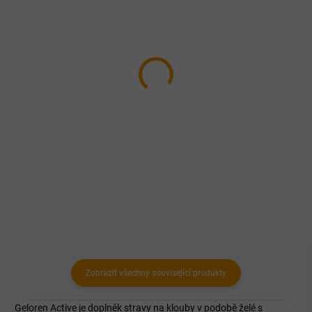
SKLADEM
SKLADEM
Tatranský bylinný gel
Kostivalový masážní gel
chladivý 250ml
250ml
+50 ml zdarma
168 Kč
128 Kč
Do košíku
Do košíku
Optimální regenerace svalů po
zátěži, masáž kůže v oblasti
Masážní prostředek na kůži v
svalů, kloubů a páteře.
oblasti kloubů a svalů.
Zobrazit všechny související produkty
Geloren Active je doplněk stravy na klouby v podobě želé s