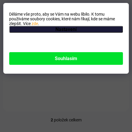
Děláme vše proto, aby se Vám na webu líbilo. K tomu
používáme soubory cookies, které nám říkají, kde se máme
zlepšit. Více
zde
.
Nastavení
SKLADEM
kapsičky Shelma kuřecí hovězí losos a treska 12ks
Souhlasím
85g
139 Kč
Do košíku
Superprémiové kompletní krmivo pro dospělé kočky.
2
položek celkem
O
v