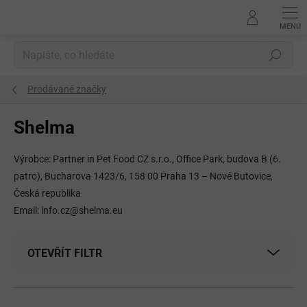
Přejít
na
obsah
Hledat
Prodávané značky
Shelma
Výrobce: Partner in Pet Food CZ s.r.o., Office Park, budova B (6.
patro), Bucharova 1423/6, 158 00 Praha 13 – Nové Butovice,
Česká republika
Email: info.cz@shelma.eu
OTEVŘÍT FILTR