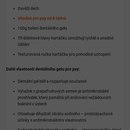
Osvěží dech
Vhodné pro psy od 8 týdnů
100g balení dentálního gelu
Tři štětinové hlavy kartáčku umožňují rychlé a snadné
čištění
Texturovaná ručka kartáčku pro pohodlné uchopení
Další vlastnosti dentálního gelu pro psy:
Dentální gel bělí a rozjasňuje současně.
Výtažek z grapefruitových semen je antimikrobiální
prostředek, který pomáhá při snižování nežádoucích
baktérií v ústech
Obsahuje dihydrát citrátu sodného – protizápachové
účinky s antimikrobiálními vlastnostmi
S obsahem bikarbonátu sodného – abrazivní složka, která