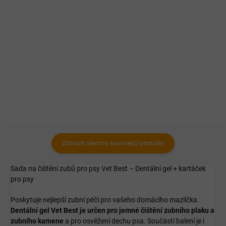
cena:
Detail
Detail
Vyvinuto speciálně pro malé
Za studena lisované granule s
plemena psů.
lehce stravitelnými masy. Vhodné
pro řadu diet včetně redukčních.
Zobrazit všechny související produkty
Sada na čištění zubů pro psy Vet Best – Dentální gel + kartáček
pro psy
Poskytuje nejlepší zubní péči pro vašeho domácího mazlíčka.
Dentální gel Vet Best je určen pro jemné čištění zubního plaku a
zubního kamene
a pro osvěžení dechu psa. Součástí balení je i