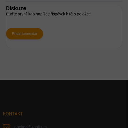
Diskuze
Buďte první, kdo napíše příspěvek k této položce.
Přidat komentář
Z
á
p
a
t
í
KONTAKT
obchod
@
zoofix.cz