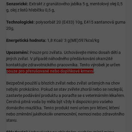
Senzorické:
Extrakt z granátového jablka 5 g, mentolový olej 0,5
g, olej z listů hřebíčku 0,5 g,
Technologické:
polysorbát 20 (E433) 10g, E415 xantanová guma
20g,
Energetická hodnota:
1,8 Kcal/ 3 g(ME)597kcal/kg
Upozornění:
Pouze pro zvířata. Uchovávejte mimo dosah dětí a
jiných zvířat. V případě náhodného předávkování okamžitě
kontaktujte zdravotnického pracovníka. Tento výrobek je určen
pouze pro přerušované nebo doplňkové krmení
.
Bezpečné použití u březích zvířat nebo zvířat určených na chov
nebylo prokázáno. Pokud se stav zvířete zhorší nebo se nezlepší,
zastavte podávání produktu a poraďte se s veterinárním lékařem.
Čerstvá pitná voda by měla být vždy k dispozici pro vašeho
domácího mazlíčka. Tento produkt není určen pro léčení, léčení
nebo zmírnění jakéhokoliv onemocnění, nemoci nebo zdravotního
stavu.