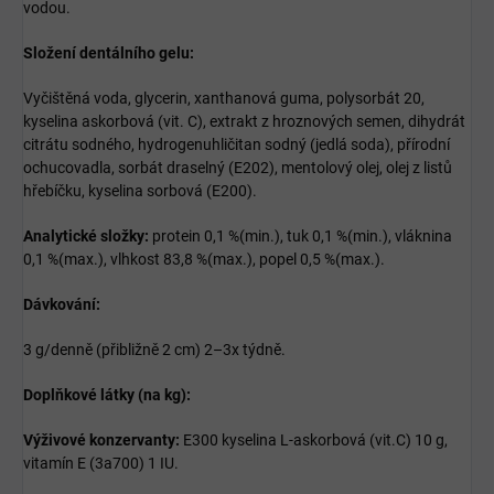
vodou.
Složení dentálního gelu:
Vyčištěná voda, glycerin, xanthanová guma, polysorbát 20,
kyselina askorbová (vit. C), extrakt z hroznových semen, dihydrát
citrátu sodného, hydrogenuhličitan sodný (jedlá soda), přírodní
ochucovadla, sorbát draselný (E202), mentolový olej, olej z listů
hřebíčku, kyselina sorbová (E200).
Analytické složky:
protein 0,1 %(min.), tuk 0,1 %(min.), vláknina
0,1 %(max.), vlhkost 83,8 %(max.), popel 0,5 %(max.).
Dávkování:
3 g/denně (přibližně 2 cm) 2–3x týdně.
Doplňkové látky (na kg):
Výživové konzervanty:
E300 kyselina L-askorbová (vit.C) 10 g,
vitamín E (3a700) 1 IU.