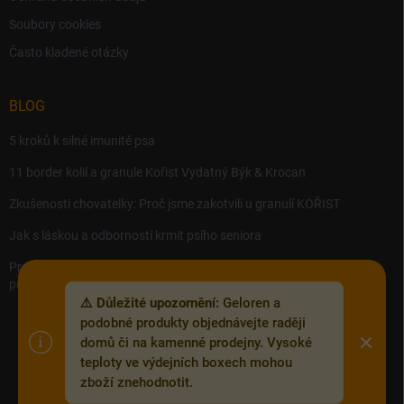
Soubory cookies
Často kladené otázky
BLOG
5 kroků k silné imunitě psa
11 border kolií a granule Kořist Vydatný Býk & Krocan
Zkušenosti chovatelky: Proč jsme zakotvili u granulí KOŘIST
Jak s láskou a odborností krmit psího seniora
Precision MICROBES – Koktejl tělu prospěšných živých bakterií,
probiotik a postbiotik.
⚠️ Důležité upozornění:
Geloren a
podobné produkty objednávejte raději
domů či na kamenné prodejny. Vysoké
teploty ve výdejních boxech mohou
Copyright 2026
Zoofix.cz
. Všechna práva vyhrazena.
Upravit nastavení
zboží znehodnotit.
cookies