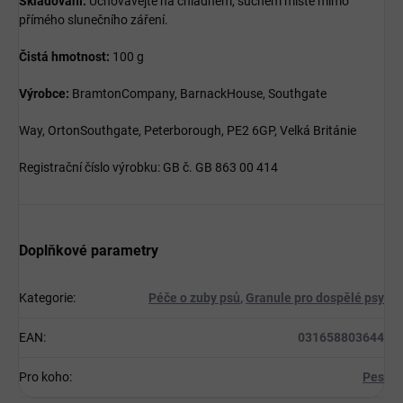
Skladování:
Uchovávejte na chladném, suchém místě mimo
přímého slunečního záření.
Čistá hmotnost:
100 g
Výrobce:
BramtonCompany, BarnackHouse, Southgate
Way, OrtonSouthgate, Peterborough, PE2 6GP, Velká Británie
Registrační číslo výrobku: GB č. GB 863 00 414
Doplňkové parametry
Kategorie
:
Péče o zuby psů
,
Granule pro dospělé psy
EAN
:
031658803644
Pro koho
:
Pes