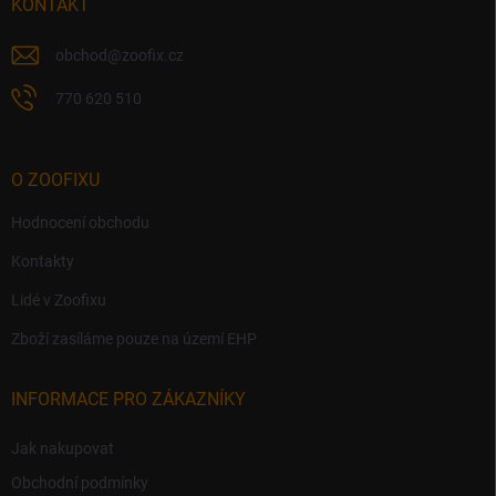
í
KONTAKT
obchod
@
zoofix.cz
770 620 510
O ZOOFIXU
Hodnocení obchodu
Kontakty
Lidé v Zoofixu
Zboží zasíláme pouze na území EHP
INFORMACE PRO ZÁKAZNÍKY
Jak nakupovat
Obchodní podmínky