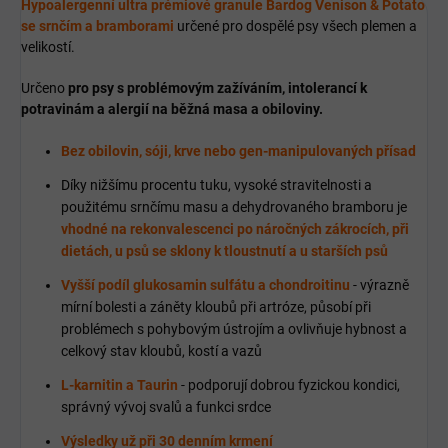
Hypoalergenní ultra prémiové granule Bardog Venison & Potato
se srnčím a bramborami
určené pro dospělé psy všech plemen a
velikostí.
Určeno
pro psy s problémovým zažíváním, intolerancí k
potravinám a alergií na běžná masa a obiloviny.
Bez obilovin, sóji, krve nebo gen-manipulovaných přísad
Díky nižšímu procentu tuku, vysoké stravitelnosti a
použitému srnčímu masu a dehydrovaného bramboru je
vhodné na rekonvalescenci po náročných zákrocích, při
dietách, u psů se sklony k tloustnutí a u starších psů
Vyšší podíl glukosamin sulfátu a chondroitinu
- výrazně
mírní bolesti a záněty kloubů při artróze, působí při
problémech s pohybovým ústrojím a ovlivňuje hybnost a
celkový stav kloubů, kostí a vazů
L-karnitin a Taurin
- podporují dobrou fyzickou kondici,
správný vývoj svalů a funkci srdce
Výsledky už při 30 denním krmení