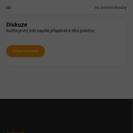
tip
:
na bolavé klouby
Diskuze
Buďte první, kdo napíše příspěvek k této položce.
Přidat komentář
Z
á
p
a
t