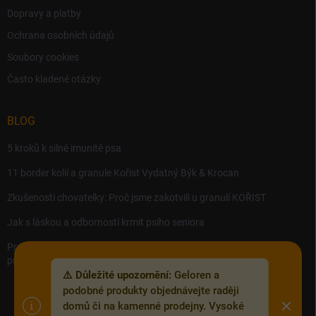
Dopravy a platby
Ochrana osobních údajů
Soubory cookies
Často kladené otázky
BLOG
5 kroků k silné imunitě psa
11 border kolií a granule Kořist Vydatný Býk & Krocan
Zkušenosti chovatelky: Proč jsme zakotvili u granulí KOŘIST
Jak s láskou a odborností krmit psího seniora
Precision MICROBES – Koktejl tělu prospěšných živých bakterií,
probiotik a postbiotik.
⚠️ Důležité upozornění:
Geloren a
podobné produkty objednávejte raději
domů či na kamenné prodejny. Vysoké