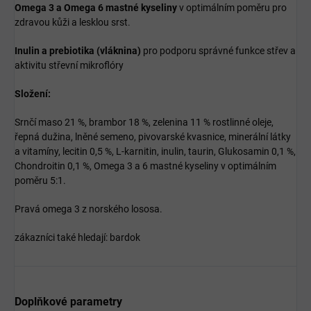
Omega 3 a Omega 6 mastné kyseliny
v optimálním poměru pro
zdravou kůži a lesklou srst.
Inulin a prebiotika (vláknina)
pro podporu správné funkce střev a
aktivitu střevní mikroflóry
Složení:
Srnčí maso 21 %, brambor 18 %, zelenina 11 % rostlinné oleje,
řepná dužina, lněné semeno, pivovarské kvasnice, minerální látky
a vitamíny, lecitin 0,5 %, L-karnitin, inulin, taurin, Glukosamin 0,1 %,
Chondroitin 0,1 %, Omega 3 a 6 mastné kyseliny v optimálním
poměru 5:1.
Pravá omega 3 z norského lososa.
zákazníci také hledají: bardok
Doplňkové parametry