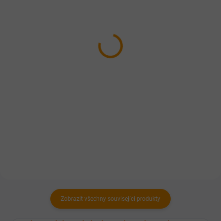
FALCO TIM hovězí
Falco TIM zvěřinová
8x1200g - Chovatelské
1200g
balení 9,6kg
79 Kč
529 Kč
Do košíku
Do košíku
Masová konzerva s obsahem
100% masa.
Jedná se o celomletou 100%
masovou konzervu složenou z
ořezů hovězího masa a drobů.
Výrobek může obsahovat kosti.
Zobrazit všechny související produkty