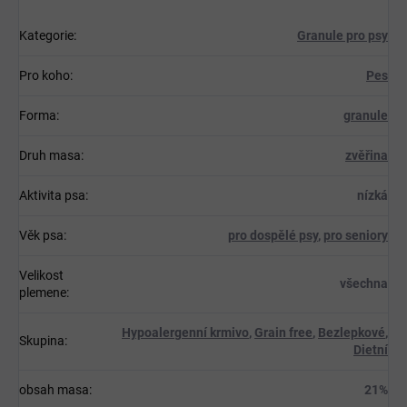
Kategorie
:
Granule pro psy
Pro koho
:
Pes
Forma
:
granule
Druh masa
:
zvěřina
Aktivita psa
:
nízká
Věk psa
:
pro dospělé psy
,
pro seniory
Velikost
všechna
plemene
:
Hypoalergenní krmivo
,
Grain free
,
Bezlepkové
,
Skupina
:
Dietní
obsah masa
:
21%