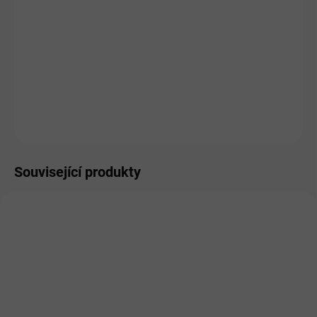
DORUČIT DO:
10.8.2026
MOŽNOSTI
DORUČENÍ
−
+
Přidat do košíku
ZEPTAT SE
HLÍDAT
Související produkty
SKLADEM
SKLADEM