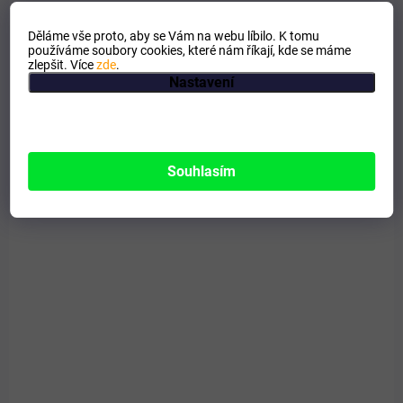
Děláme vše proto, aby se Vám na webu líbilo. K tomu
používáme soubory cookies, které nám říkají, kde se máme
zlepšit. Více
zde
.
Nastavení
Souhlasím
SKLADEM
Mallacan gel na chronické podlomy a letní vyrážku
u koní 250 ml