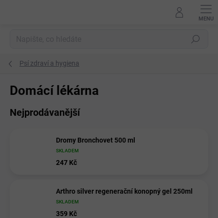
Přejít
na
obsah
Hledat
Psí zdraví a hygiena
Domácí lékárna
Nejprodávanější
Dromy Bronchovet 500 ml
SKLADEM
247 Kč
Arthro silver regenerační konopný gel 250ml
SKLADEM
359 Kč