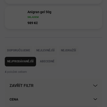
Anigran gel 50g
SKLADEM
989 Kč
Ř
a
DOPORUČUJEME
NEJLEVNĚJŠÍ
NEJDRAŽŠÍ
z
e
NEJPRODÁVANĚJŠÍ
ABECEDNĚ
n
í
4
položek celkem
p
r
ZAVŘÍT FILTR
o
d
u
CENA
k