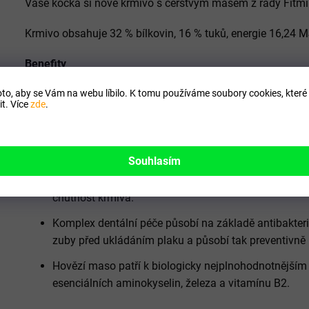
Vaše kočka si nové krmivo s čerstvým masem z řady Fitmin
Krmivo obsahuje 32 % bílkovin, 16 % tuků, energie 16,24 M
Benefity
to, aby se Vám na webu líbilo. K tomu používáme soubory cookies, které 
Obsahuje 84 % živočišného proteinu
t. Více
zde
.
Vysoká chutnost – 91 % chovatelů bylo spokojeno s r
kočky přijímaly s nadšením lépe nebo stejně dobře ja
doporučilo krmivo svým známým.
Souhlasím
Čerstvé maso je zárukou vysoké kvality našich produ
chutnost krmiva.
Komplex dentální péče působí na základě antibakteriá
zuby před ukládáním plaku a působí tak preventivně 
Hovězí maso patří k biologicky nejplnohodnotnějš
esenciálních aminokyselin, železa a vitamínu B2.