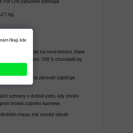
 For Life zaručeně zamiluje.
J/1 kg.
nám říkají, kde
eakcí svých koček na nové krmivo, které
ko stávající krmivo. 100 % chovatelů by
ktů. Tato surovina zároveň zajišťuje
lní ochrany v dutině ústní, kdy chrání
proti tvorbě zubního kamene.
ím druhům masa, má vysoký obsah