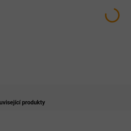
MŮŽEM
MOŽNO
−
ZE
uvisející produkty