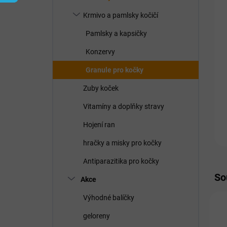
í
p
Krmivo a pamlsky kočičí
a
n
Pamlsky a kapsičky
e
Konzervy
l
Granule pro kočky
Zuby koček
Vitamíny a doplňky stravy
Hojení ran
hračky a misky pro kočky
Antiparazitika pro kočky
So
Akce
Výhodné balíčky
geloreny