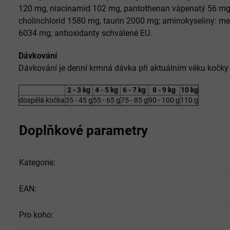
120 mg, niacinamid 102 mg, pantothenan vápenatý 56 mg, k
cholinchlorid 1580 mg, taurin 2000 mg; aminokyseliny: m
6034 mg; antioxidanty schválené EU.
Dávkování
Dávkování je denní krmná dávka při aktuálním věku kočky 
2 - 3 kg
4 - 5 kg
6 - 7 kg
8 - 9 kg
10 kg
dospělá kočka
35 - 45 g
55 - 65 g
75 - 85 g
90 - 100 g
110 g
Doplňkové parametry
Kategorie
:
EAN
:
Pro koho
: