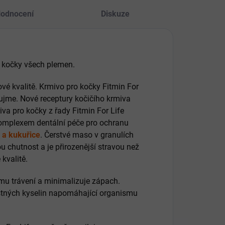
odnocení
Diskuze
 kočky všech plemen.
vé kvalitě. Krmivo pro kočky Fitmin For
aujme. Nové receptury kočičího krmiva
va pro kočky z řady Fitmin For Life
 komplexem dentální péče pro ochranu
 a kukuřice
. Čerstvé maso v granulích
ou chutnost a je přirozenější stravou než
kvalitě.
ímu trávení a minimalizuje zápach.
astných kyselin napomáhající organismu