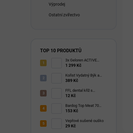
Výprodej
Ostatní zvířectvo
TOP 10 PRODUKTŮ
3x Geloren ACTIVE
pomeranč 400g (3x90
1 299 Kč
tbl)
Kořist Vydatný Býk a
Krocan pro aktivní psy
389 Kč
32/18
FFL dental kříž s
eukalyptem 1 ks
12 Kč
Bardog Top Meat 70
granule lisované za
153 Kč
studena 28/16
Vepřové sušené ouško
29 Kč