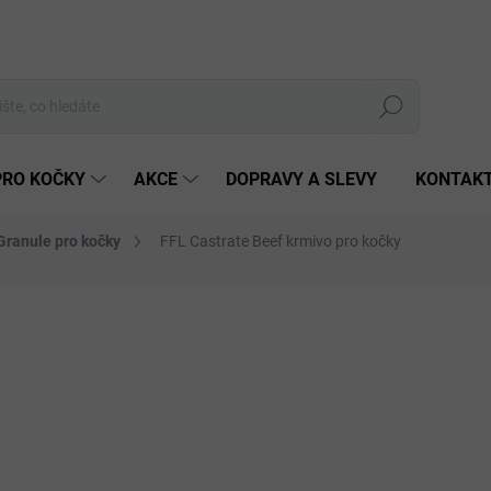
Hledat
PRO KOČKY
AKCE
DOPRAVY A SLEVY
KONTAK
Granule pro kočky
FFL Castrate Beef krmivo pro kočky
Neohodnoceno
Podrobnosti hodnocení
ZNAČKA:
FITMIN
od
Měrná
ZVOL
cena:
HMOTN