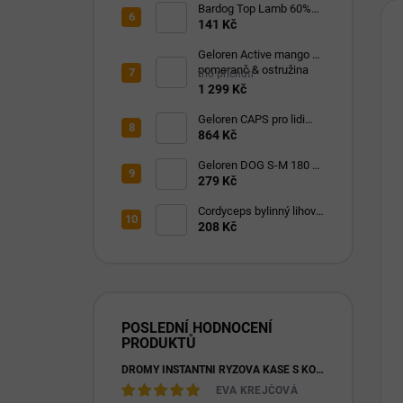
Bardog Top Lamb 60%
masa lisované 24/8
141 Kč
Geloren Active mango &
pomeranč & ostružina
trio příchutí
1210g
1 299 Kč
Geloren CAPS pro lidi
120 kapslí
864 Kč
Geloren DOG S-M 180 g
(60ks)
279 Kč
Cordyceps bylinný lihový
extrakt 100 ml
208 Kč
POSLEDNÍ HODNOCENÍ
PRODUKTŮ
DROMY INSTANTNÍ RÝŽOVÁ KAŠE S KOZÍM MLÉKEM & PREBIOTIKY 1200G
EVA KREJČOVÁ