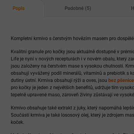
Popis
Podobné (5)
H
Kompletní krmivo s čerstvým hovězím masem pro dospělé
Kvalitní granule pro kočky jsou aktuálně dostupné v prémio
Life je nyní v nových recepturách i v novém obalu, který z
jsou založeny na čerstvém mase s vysokou chutností. Krmi
obsahují vyvážený podíl minerálů, vitamínů a prebiotik s
dutiny ústní. Krmiva obsahují rýži a oves, jsou
bez pšenice
pro kočky je jeden z největších benefitů, udržuje tím vysok
tepelně upravené maso, zároveň živiny zůstávají ve vysoké 
Krmivo obsahuje také extrakt z juky, který napomáhá lepš
Součástí krmiva je také lososový olej, který je zdrojem m
koček.