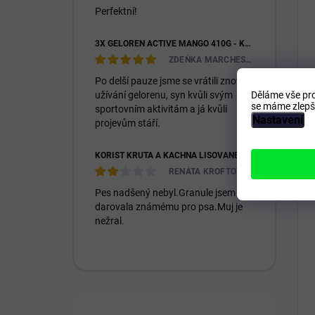
Perfektní!
3X GELOREN ACTIVE MANGO 410G - KLOUBNÍ VÝŽIVA PRO LIDI (3X 90KS)
ZDEŇKA MARCHESIOVÁ
Po delší pauze jsme se vrátili znovu k
Děláme vše pro
užívání gelorenu, syn kvůli svým
se máme zlepši
sportovním aktivitám a já kvůli
Nastavení
projevům stáří.
KOŘIST KRŮTA A KACHNA LISOVANÉ PRO DOSPĚLÉ I ŠTĚŇATA 26/14
RENÁTA KROFTOVÁ
Pes nadšený nebyl.Granule jsem
darovala známému pro psa.Muj je
nežral.