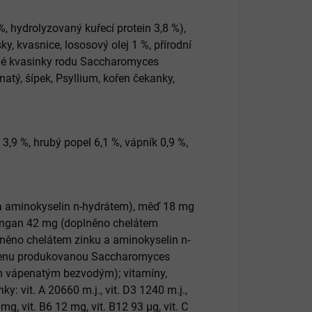
 hydrolyzovaný kuřecí protein 3,8 %),
sky, kvasnice, lososový olej 1 %, přírodní
vané kvasinky rodu Saccharomyces
enatý, šípek, Psyllium, kořen čekanky,
 3,9 %, hrubý popel 6,1 %, vápník 0,9 %,
 a aminokyselin n-hydrátem), měď 18 mg
angan 42 mg (doplněno chelátem
něno chelátem zinku a aminokyselin n-
elenu produkovanou Saccharomyces
em vápenatým bezvodým); vitamíny,
: vit. A 20660 m.j., vit. D3 1240 m.j.,
mg, vit. B6 12 mg, vit. B12 93 µg, vit. C