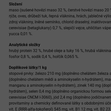
Složení
maso (sušené hovězí maso 32 %, čerstvé hovězí maso 20 %,
rýže, oves, drůbeží tuk, řepná vláknina, hrách, jablečné výli
zdroj vlákniny, lněné semínko, chlorid draselný, inaktivo
cerevisiae (betaglukany) 0,7 %, slepičí vejce, uhličitan váp
yucca 0,01 %.
Analytické složky
hrubý protein 32 %, hrubé oleje a tuky 16 %, hrubá vláknina
fosfor 0,8 %, sodík 0,4 %, hořčík 0,065 %.
Doplňkové látky/1 kg
stopové prvky: železo 210 mg (doplněno chelátem železa
(doplněno chelátem mědi a aminokyselin n-hydrátem), m
manganu a aminokyselin n-hydrátem), zinek 140 mg (dopl
hydrátem), selen 0,4 mg (doplněno organickou formou s
cerevisiae CNCM I-3060), jód 2,4 mg (doplněno jodičnan
provitamíny a chemicky definované látky s obdobnými účinky
vit. E (RRR-alfa-tokoferol) 545 mg, vit. B1 12 mg, vit. B2 23 