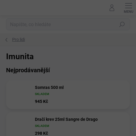
Přejít
na
obsah
Hledat
Pro lidi
Imunita
Nejprodávanější
Somras 500 ml
SKLADEM
945 Kč
Dračí krev 25ml Sangre de Drago
SKLADEM
298 Kč