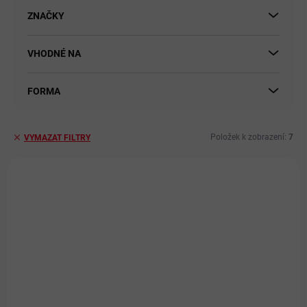
t
ů
ZNAČKY
VHODNÉ NA
FORMA
Položek k zobrazení:
7
VYMAZAT FILTRY
V
ý
PRO LIDI
p
i
s
p
r
o
d
u