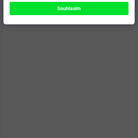
Souhlasím
148 Kč
Do košíku
Pro posílení obranyschopnosti a zpomalení procesu stárnutí.
AKCE
PRO LIDI