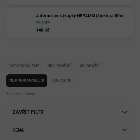
Jaterní směs (kapky HEPAMIX) tinktura 50ml
SKLADEM
148 Kč
Ř
a
DOPORUČUJEME
NEJLEVNĚJŠÍ
NEJDRAŽŠÍ
z
e
NEJPRODÁVANĚJŠÍ
ABECEDNĚ
n
í
7
položek celkem
p
r
ZAVŘÍT FILTR
o
d
u
CENA
k