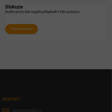
Diskuze
Buďte první, kdo napíše příspěvek k této položce.
Přidat komentář
Z
á
p
a
t
í
KONTAKT
obchod
@
zoofix.cz