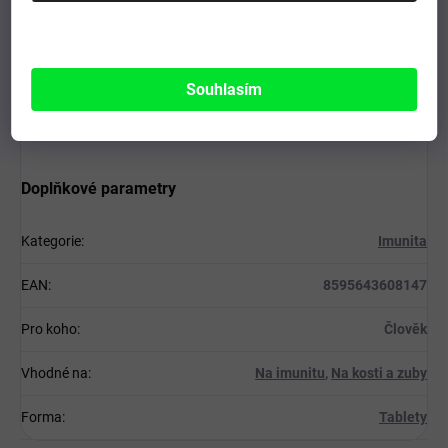
Země původu:
Česká republika
Výrobce:
Green idea s.r.o., Vodova 40, Brno 612 00, Česká
Souhlasím
republika
Doplňkové parametry
Kategorie
:
Imunita
EAN
:
8595643608147
Pro koho
:
Člověk
Vhodné na
:
Na imunitu
,
Na kosti a zuby
Forma
:
Tablety