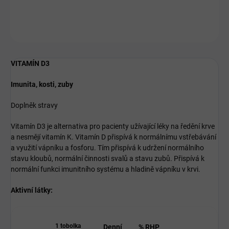
ZEPTAT SE
HLÍDAT
VITAMÍN D3
Imunita, kosti, zuby
Doplněk stravy
Vitamín D3 je alternativa pro pacienty užívající léky na ředění krve
a nesmějí vitamín K. Vitamín D přispívá k normálnímu vstřebávání
a využití vápníku a fosforu. Tím přispívá k udržení normálního
stavu kloubů, normální činnosti svalů a stavu zubů. Přispívá k
normální funkci imunitního systému a hladině vápníku v krvi.
Aktivní látky:
1 tobolka
Denní
% RHP