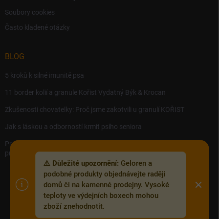
Soubory cookies
Často kladené otázky
BLOG
5 kroků k silné imunitě psa
11 border kolií a granule Kořist Vydatný Býk & Krocan
Zkušenosti chovatelky: Proč jsme zakotvili u granulí KOŘIST
Jak s láskou a odborností krmit psího seniora
Precision MICROBES – Koktejl tělu prospěšných živých bakterií,
probiotik a postbiotik.
⚠️ Důležité upozornění:
Geloren a
podobné produkty objednávejte raději
domů či na kamenné prodejny. Vysoké
teploty ve výdejních boxech mohou
Copyright 2026
Zoofix.cz
. Všechna práva vyhrazena.
Upravit nastavení
zboží znehodnotit.
cookies