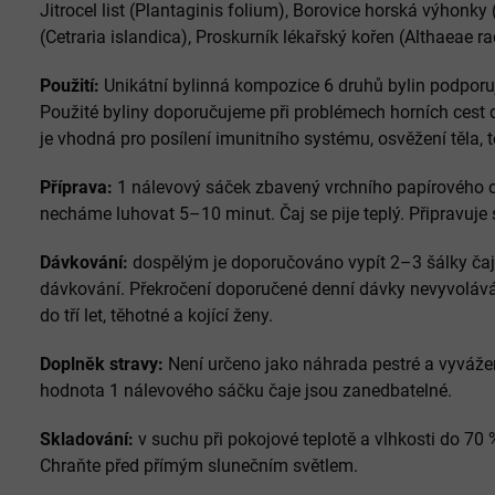
Jitrocel list (Plantaginis folium), Borovice horská výhonky (
(Cetraria islandica), Proskurník lékařský kořen (Althaeae ra
Použití:
Unikátní bylinná kompozice 6 druhů bylin podporu
Použité byliny doporučujeme při problémech horních cest
je vhodná pro posílení imunitního systému, osvěžení těla, to
Příprava:
1 nálevový sáček zbavený vrchního papírového ob
necháme luhovat 5–10 minut. Čaj se pije teplý. Připravuje 
Dávkování:
dospělým je doporučováno vypít 2–3 šálky čaj
dávkování. Překročení doporučené denní dávky nevyvolává z
do tří let, těhotné a kojící ženy.
Doplněk stravy:
Není určeno jako náhrada pestré a vyvážen
hodnota 1 nálevového sáčku čaje jsou zanedbatelné.
Skladování:
v suchu při pokojové teplotě a vlhkosti do 70
Chraňte před přímým slunečním světlem.