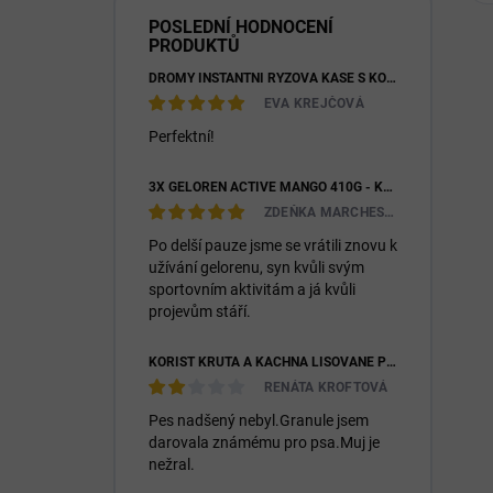
POSLEDNÍ HODNOCENÍ
PRODUKTŮ
DROMY INSTANTNÍ RÝŽOVÁ KAŠE S KOZÍM MLÉKEM & PREBIOTIKY 1200G
EVA KREJČOVÁ
Perfektní!
3X GELOREN ACTIVE MANGO 410G - KLOUBNÍ VÝŽIVA PRO LIDI (3X 90KS)
ZDEŇKA MARCHESIOVÁ
Po delší pauze jsme se vrátili znovu k
užívání gelorenu, syn kvůli svým
sportovním aktivitám a já kvůli
projevům stáří.
KOŘIST KRŮTA A KACHNA LISOVANÉ PRO DOSPĚLÉ I ŠTĚŇATA 26/14
RENÁTA KROFTOVÁ
Pes nadšený nebyl.Granule jsem
darovala známému pro psa.Muj je
nežral.