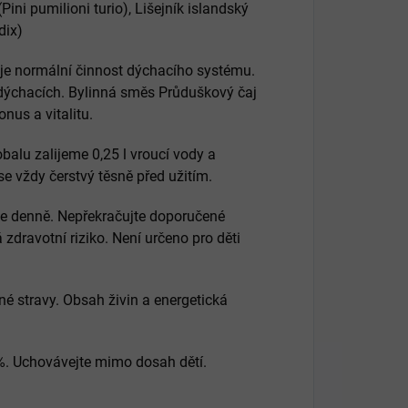
Pini pumilioni turio), Lišejník islandský
dix)
je normální činnost dýchacího systému.
 dýchacích. Bylinná směs Průduškový čaj
nus a vitalitu.
alu zalijeme 0,25 l vroucí vody a
se vždy čerstvý těsně před užitím.
e denně. Nepřekračujte doporučené
dravotní riziko. Není určeno pro děti
é stravy. Obsah živin a energetická
 %. Uchovávejte mimo dosah dětí.