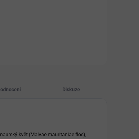
26
STI DORUČENÍ
+
Přidat do košíku
PTAT SE
HLÍDAT
odnocení
Diskuze
maurský květ (Malvae mauritaniae flos),