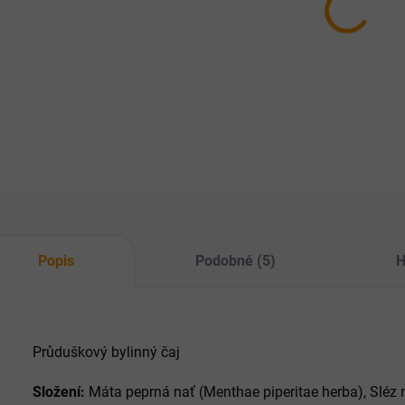
7.8.20
MOŽNO
−
ZE
Popis
Podobné (5)
H
Průduškový bylinný čaj
Složení:
Máta peprná nať (Menthae piperitae herba), Sléz 