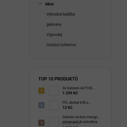
Akce
Výhodné balíčky
geloreny
Výprodej
Ostatní zvířectvo
TOP 10 PRODUKTŮ
3x Geloren ACTIVE
pomeranč 400g (3x90
1 299 Kč
tbl)
FFL dental kříž s
eukalyptem 1 ks
12 Kč
Geloren Active mango &
pomeranč & ostružina
trio příchutí
1210g