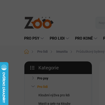
Přejít
na
obsah
PRO PSY
PRO LIDI
PRO KONĚ
Domů
Pro lidi
Imunita
Průduškový bylinný
P
Kategorie
o
Přeskočit
PR
s
kategorie
t
Pro psy
r
Pro lidi
a
n
Kloubní výživa pro lidi
n
Masti a gely na klouby