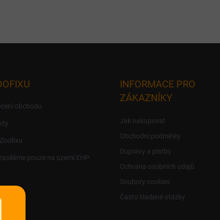
OOFIXU
INFORMACE PRO
ZÁKAZNÍKY
cení obchodu
Jak nakupovat
kty
Obchodní podmínky
 Zoofixu
Dopravy a platby
zasíláme pouze na území EHP
Ochrana osobních údajů
Soubory cookies
Často kladené otázky