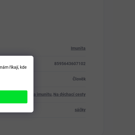
Imunita
8595643607102
nám říkají, kde
Člověk
Na imunitu
,
Na dýchací cesty
sáčky