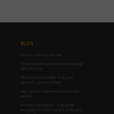
BLOG
5 kroků k silné imunitě psa
11 border kolií a granule Kořist Vydatný
Býk & Krocan
Zkušenosti chovatelky: Proč jsme
zakotvili u granulí KOŘIST
Jak s láskou a odborností krmit psího
seniora
Precision MICROBES – Koktejl tělu
prospěšných živých bakterií, probiotik a