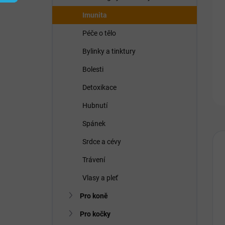
í
p
Imunita
a
n
Péče o tělo
e
Bylinky a tinktury
l
Bolesti
Detoxikace
Hubnutí
Spánek
Srdce a cévy
Trávení
Vlasy a pleť
Pro koně
Pro kočky