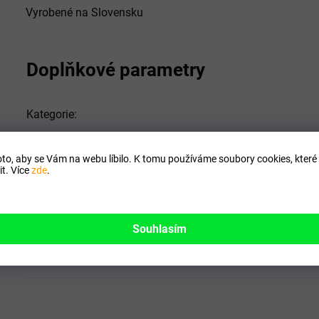
Vyrobené na Slovensku
Doplňkové parametry
Kategorie
:
EAN
:
to, aby se Vám na webu líbilo. K tomu používáme soubory cookies, které 
t. Více
zde
.
Pro koho
:
Vhodné na
:
Souhlasím
Forma
: