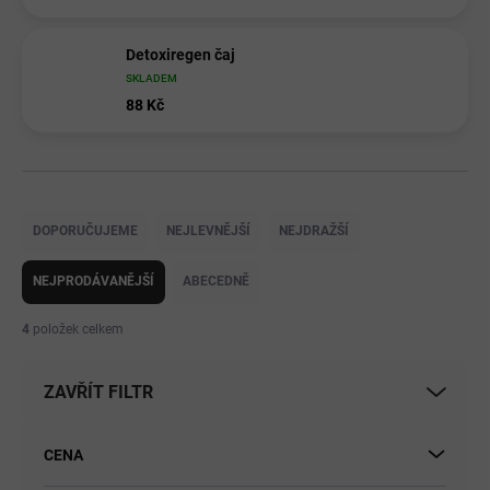
Detoxiregen čaj
SKLADEM
88 Kč
Ř
a
DOPORUČUJEME
NEJLEVNĚJŠÍ
NEJDRAŽŠÍ
z
e
NEJPRODÁVANĚJŠÍ
ABECEDNĚ
n
í
4
položek celkem
p
r
ZAVŘÍT FILTR
o
d
u
CENA
k