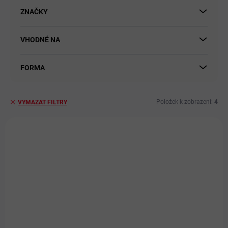
t
ů
ZNAČKY
VHODNÉ NA
FORMA
Položek k zobrazení:
4
VYMAZAT FILTRY
V
ý
PRO LIDI
p
i
s
p
r
o
d
u