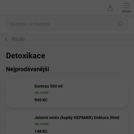
Přejít
na
obsah
Hledat
Pro lidi
Detoxikace
Nejprodávanější
Somras 500 ml
SKLADEM
945 Kč
Jaterní směs (kapky HEPAMIX) tinktura 50ml
SKLADEM
148 Kč