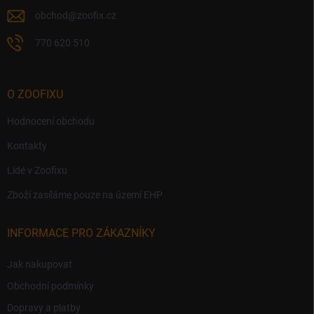
y
v
obchod
@
zoofix.cz
ý
p
770 620 510
i
s
u
O ZOOFIXU
Hodnocení obchodu
Kontakty
Lidé v Zoofixu
Zboží zasíláme pouze na území EHP
INFORMACE PRO ZÁKAZNÍKY
Jak nakupovat
Obchodní podmínky
Dopravy a platby