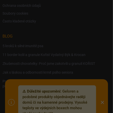
Ochrana osobních údajů
Soubory cookies
Často kladené otázky
BLOG
5 kroků k silné imunitě psa
11 border kolií a granule Kořist Vydatný Býk & Krocan
Zkušenosti chovatelky: Proč jsme zakotvili u granulí KOŘIST
Jak s láskou a odborností krmit psího seniora
Precision MICROBES – Koktejl tělu prospěšných živých bakterií,
probiotik a postbiotik.
⚠️ Důležité upozornění:
Geloren a
podobné produkty objednávejte raději
domů či na kamenné prodejny. Vysoké
teploty ve výdejních boxech mohou
Copyright 2026
Zoofix.cz
. Všechna práva vyhrazena.
Upravit nastavení