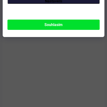
Nastavení
PRO LIDI
Souhlasím
SKLADEM
Detoxgreen 90 tablet
398 Kč
Do košíku
Detoxikace a vitalita.