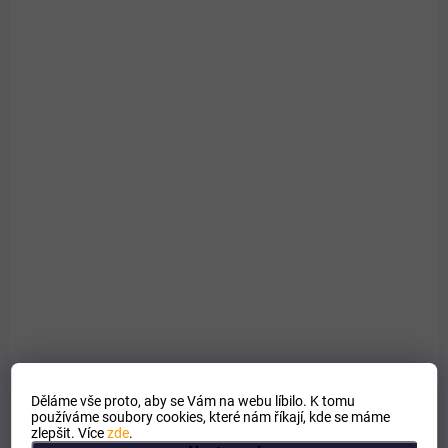
SKLADEM
Ostropestřec bylinný lihový extrakt
128 Kč
Detail
od
Podpora normální činnosti jater a detoxikace organismu.
Děláme vše proto, aby se Vám na webu líbilo. K tomu
používáme soubory cookies, které nám říkají, kde se máme
zlepšit. Více
zde
.