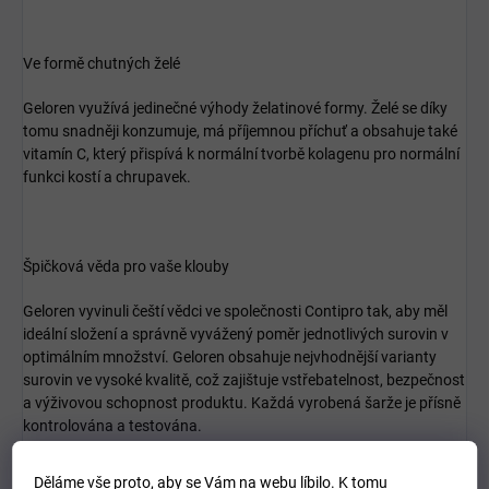
Ve formě chutných želé
Geloren využívá jedinečné výhody želatinové formy. Želé se díky
tomu snadněji konzumuje, má příjemnou příchuť a obsahuje také
vitamín C, který přispívá k normální tvorbě kolagenu pro normální
funkci kostí a chrupavek.
Špičková věda pro vaše klouby
Geloren vyvinuli čeští vědci ve společnosti Contipro tak, aby měl
ideální složení a správně vyvážený poměr jednotlivých surovin v
optimálním množství. Geloren obsahuje nejvhodnější varianty
surovin ve vysoké kvalitě, což zajištuje vstřebatelnost, bezpečnost
a výživovou schopnost produktu. Každá vyrobená šarže je přísně
kontrolována a testována.
Děláme vše proto, aby se Vám na webu líbilo. K tomu