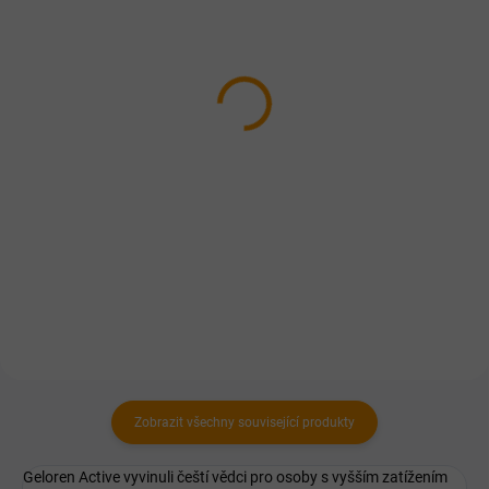
SKLADEM
SKLADEM
Tatranský bylinný gel
Kostivalový masážní gel
chladivý 250ml
250ml
+50 ml zdarma
168 Kč
128 Kč
Do košíku
Do košíku
Optimální regenerace svalů po
zátěži, masáž kůže v oblasti
Masážní prostředek na kůži v
svalů, kloubů a páteře.
oblasti kloubů a svalů.
Zobrazit všechny související produkty
Geloren Active vyvinuli čeští vědci pro osoby s vyšším zatížením