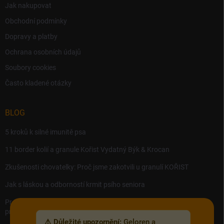
Jak nakupovat
Obchodní podmínky
Dopravy a platby
Ochrana osobních údajů
Soubory cookies
Často kladené otázky
BLOG
5 kroků k silné imunitě psa
11 border kolií a granule Kořist Vydatný Býk & Krocan
Zkušenosti chovatelky: Proč jsme zakotvili u granulí KOŘIST
Jak s láskou a odborností krmit psího seniora
Precision MICROBES – Koktejl tělu prospěšných živých bakterií,
probiotik a postbiotik.
⚠️ Důležité upozornění:
Geloren a