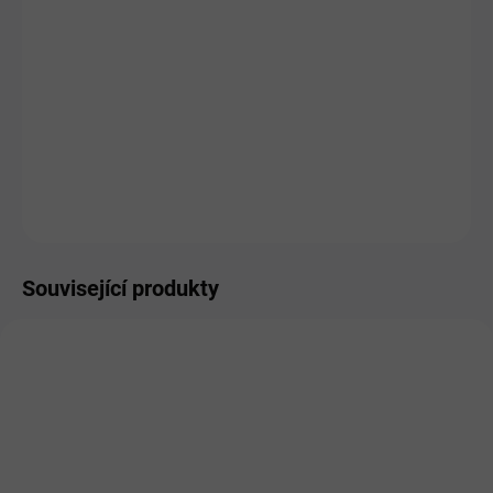
MŮŽEME
DORUČIT DO:
11.8.2026
MOŽNOSTI
DORUČENÍ
−
+
Přidat do košíku
ZEPTAT SE
HLÍDAT
Související produkty
PRO LIDI
PRO LIDI