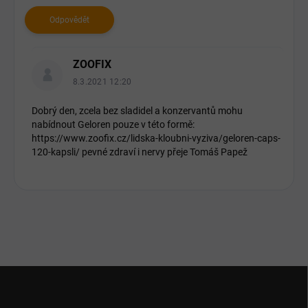
k
u
Odpovědět
z
í
ZOOFIX
8.3.2021 12:20
Dobrý den, zcela bez sladidel a konzervantů mohu
nabídnout Geloren pouze v této formě:
https://www.zoofix.cz/lidska-kloubni-vyziva/geloren-caps-
120-kapsli/ pevné zdraví i nervy přeje Tomáš Papež
Z
á
p