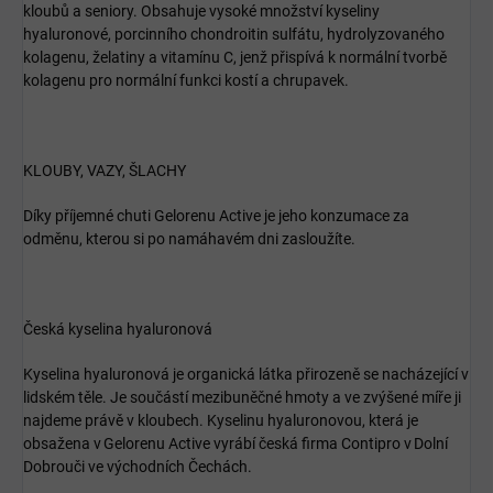
kloubů a seniory. Obsahuje vysoké množství kyseliny
hyaluronové, porcinního chondroitin sulfátu, hydrolyzovaného
kolagenu, želatiny a vitamínu C, jenž přispívá k normální tvorbě
kolagenu pro normální funkci kostí a chrupavek.
KLOUBY, VAZY, ŠLACHY
Díky příjemné chuti Gelorenu Active je jeho konzumace za
odměnu, kterou si po namáhavém dni zasloužíte.
Česká kyselina hyaluronová
Kyselina hyaluronová je organická látka přirozeně se nacházející v
lidském těle. Je součástí mezibuněčné hmoty a ve zvýšené míře ji
najdeme právě v kloubech. Kyselinu hyaluronovou, která je
obsažena v Gelorenu Active vyrábí česká firma Contipro v Dolní
Dobrouči ve východních Čechách.