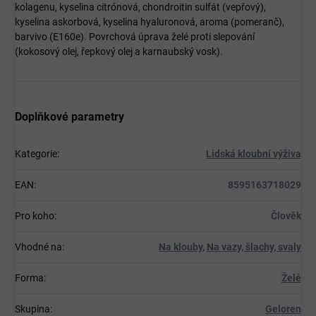
kolagenu, kyselina citrónová, chondroitin sulfát (vepřový),
kyselina askorbová, kyselina hyaluronová, aroma (pomeranč),
barvivo (E160e). Povrchová úprava želé proti slepování
(kokosový olej, řepkový olej a karnaubský vosk).
Doplňkové parametry
Kategorie
:
Lidská kloubní výživa
EAN
:
8595163718029
Pro koho
:
Člověk
Vhodné na
:
Na klouby
,
Na vazy, šlachy, svaly
Forma
:
Želé
Skupina
:
Geloren