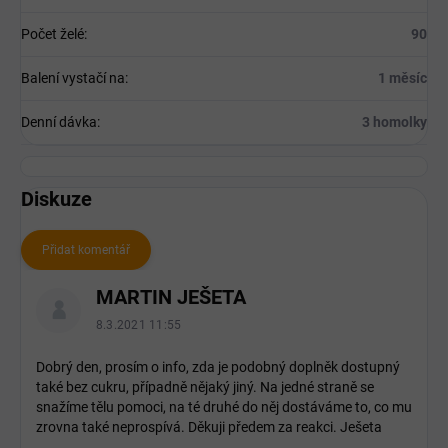
Počet želé
:
90
Balení vystačí na
:
1 měsíc
Denní dávka
:
3 homolky
Diskuze
Přidat komentář
V
MARTIN JEŠETA
ý
p
8.3.2021 11:55
i
s
Dobrý den, prosím o info, zda je podobný doplněk dostupný
také bez cukru, případně nějaký jiný. Na jedné straně se
d
snažíme tělu pomoci, na té druhé do něj dostáváme to, co mu
i
zrovna také neprospívá. Děkuji předem za reakci. Ješeta
s