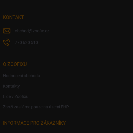
a
t
í
KONTAKT
obchod
@
zoofix.cz
770 620 510
O ZOOFIXU
Hodnocení obchodu
Kontakty
Lidé v Zoofixu
Zboží zasíláme pouze na území EHP
INFORMACE PRO ZÁKAZNÍKY