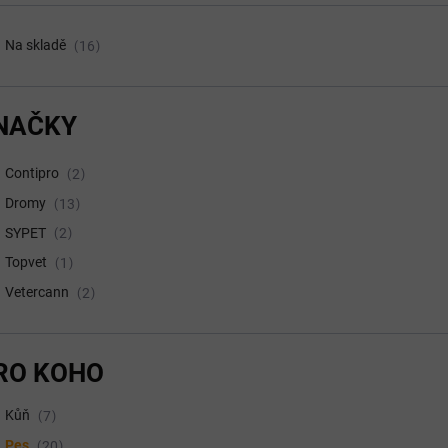
Na skladě
16
NAČKY
Contipro
2
Dromy
13
SYPET
2
Topvet
1
Vetercann
2
RO KOHO
Kůň
7
Pes
20