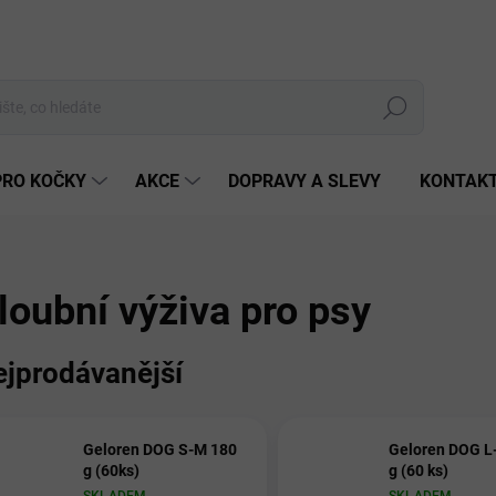
Hledat
PRO KOČKY
AKCE
DOPRAVY A SLEVY
KONTAK
loubní výživa pro psy
ejprodávanější
Geloren DOG S-M 180
Geloren DOG L
g (60ks)
g (60 ks)