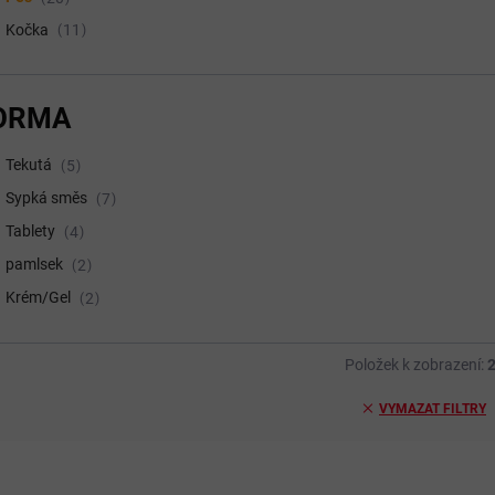
Kočka
11
ORMA
Tekutá
5
Sypká směs
7
Tablety
4
pamlsek
2
Krém/Gel
2
Položek k zobrazení:
VYMAZAT FILTRY
KCE
DOPORUČUJEME