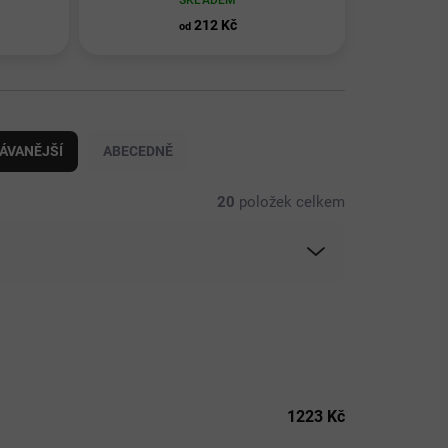
SKLADEM
212 Kč
od
ÁVANĚJŠÍ
ABECEDNĚ
20
položek celkem
1223
Kč