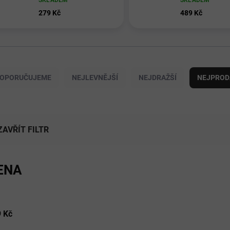
SKLADEM
SKLADEM
279 Kč
489 Kč
OPORUČUJEME
NEJLEVNĚJŠÍ
NEJDRAŽŠÍ
NEJPROD
ZAVŘÍT FILTR
ENA
9
Kč