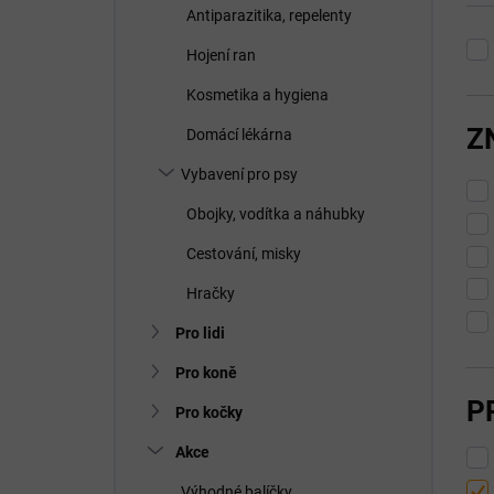
Antiparazitika, repelenty
Hojení ran
Kosmetika a hygiena
Z
Domácí lékárna
Vybavení pro psy
Obojky, vodítka a náhubky
Cestování, misky
Hračky
Pro lidi
Pro koně
P
Pro kočky
Akce
Výhodné balíčky