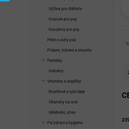
í
p
Výživa pro štěňata
a
n
Granule pro psy
e
Konzervy pro psy
l
Ř
Péče o zuby psů
a
D
z
Průjem, trávení a imunita
e
n
Pamlsky
í
Odměny
p
r
Vitamíny a doplňky
o
d
Rostlinné a rybí oleje
C
u
Vitamíny na srst
k
t
Uklidnění, stres
ů
23
Psí zdraví a hygiena