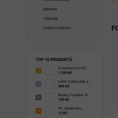
geloreny
Výprodej
F
Ostatní zvířectvo
TOP 10 PRODUKTŮ
3x Geloren ACTIVE
pomeranč 400g (3x90
1 299 Kč
tbl)
Kořist Vydatný Býk a
Krocan pro aktivní psy
389 Kč
32/18
Bardog Top Meat 70
granule lisované za
153 Kč
studena 28/16
V
FFL dental kříž s
ý
eukalyptem 1 ks
12 Kč
A