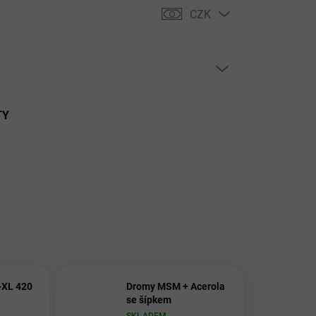
CZK
PRÁZDNÝ KOŠÍK
NÁKUPNÍ
KOŠÍK
TY
-XL 420
Dromy MSM + Acerola
se šípkem