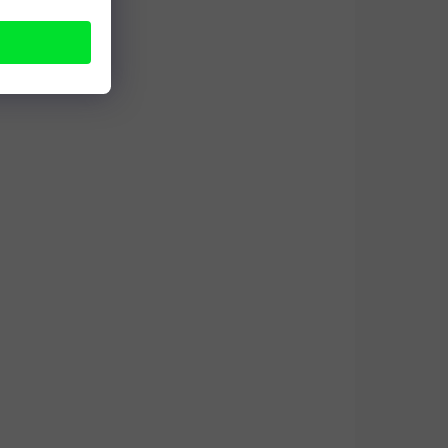
úleva a zmírnění svalové únavy.
na
 a
užení
LADEM
SKLADEM
120
SYPET Boswellia extra
silná 145g
349 Kč