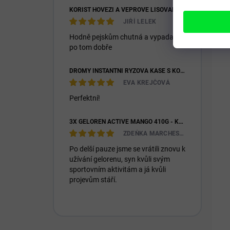
KOŘIST HOVĚZÍ A VEPŘOVÉ LISOVANÉ 28/16
JIŘÍ LELEK
Hodně pejskům chutná a vypadají
po tom dobře
DROMY INSTANTNÍ RÝŽOVÁ KAŠE S KOZÍM MLÉKEM & PREBIOTIKY 1200G
EVA KREJČOVÁ
Perfektní!
3X GELOREN ACTIVE MANGO 410G - KLOUBNÍ VÝŽIVA PRO LIDI (3X 90KS)
ZDEŇKA MARCHESIOVÁ
Po delší pauze jsme se vrátili znovu k
užívání gelorenu, syn kvůli svým
sportovním aktivitám a já kvůli
projevům stáří.