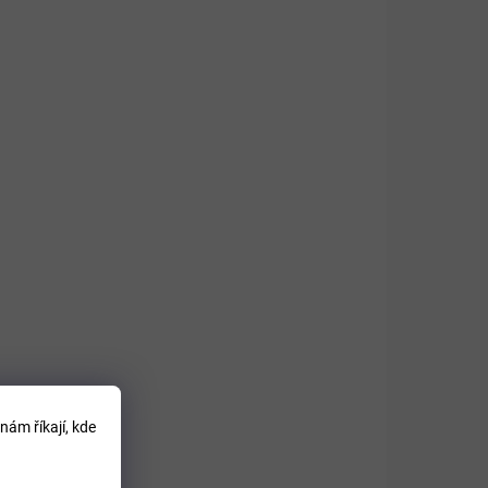
LADEM
SKLADEM
20 g
Arthro silver
regenerační konopný
gel 250ml
359 Kč
Do košíku
nám říkají, kde
Konopný gel na masáž kloubů,
ě
svalů, šlach a zad zvířat. Rychlá
mlsku