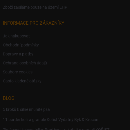
Zboží zasíláme pouze na území EHP
INFORMACE PRO ZÁKAZNÍKY
Jak nakupovat
Obchodní podmínky
Dopravy a platby
Ochrana osobních údajů
Soubory cookies
Často kladené otázky
BLOG
5 kroků k silné imunitě psa
11 border kolií a granule Kořist Vydatný Býk & Krocan
Zkušenosti chovatelky: Proč jsme zakotvili u granulí KOŘIST