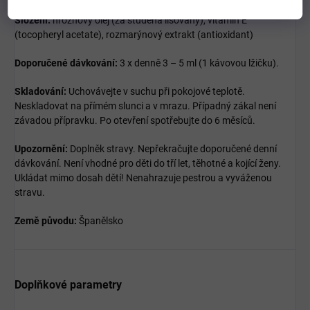
Složení:
hroznový olej (za studena lisovaný), vitamín E
(tocopheryl acetate), rozmarýnový extrakt (antioxidant)
Doporučené dávkování:
3 x denně 3 – 5 ml (1 kávovou lžičku).
Skladování:
Uchovávejte v suchu při pokojové teplotě.
Neskladovat na přímém slunci a v mrazu. Případný zákal není
závadou přípravku. Po otevření spotřebujte do 6 měsíců.
Upozornění:
Doplněk stravy. Nepřekračujte doporučené denní
dávkování. Není vhodné pro děti do tří let, těhotné a kojící ženy.
Ukládat mimo dosah dětí! Nenahrazuje pestrou a vyváženou
stravu.
Země původu:
Španělsko
Doplňkové parametry