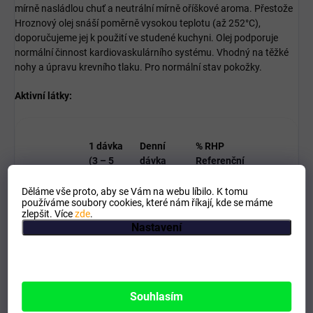
mírně nasládlou chuť a neutrální mírně oříškové aroma. Přestože
Hroznový olej snáší poměrně vysokou teplotu (až 252°C),
doporučujeme jej k použití ve studené kuchyni. Olej podporuje
normální činnost kardiovaskulárního systému. Vhodný na těžké
nohy a úpravu krevního tlaku. Pro normální stav pokožky.
Aktivní látky​:
1 dávka
Denní
% RHP
(3 – 5
dávka
Referenční
ml)
3 x
hodnota příjmu
denně
Děláme vše proto, aby se Vám na webu líbilo. K tomu
používáme soubory cookies, které nám říkají, kde se máme
zlepšit. Více
zde
.
Nastavení
Hroznový
2,98 –
8,94 –
Není stanoveno
olej
4,97 g
14,91 g
Souhlasím