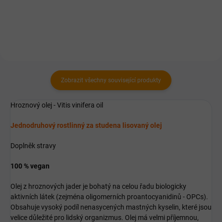
bezlihové tinktury.
Zobrazit všechny související produkty
Hroznový olej - Vitis vinifera oil
Jednodruhový rostlinný za studena lisovaný olej
Doplněk stravy
​100 % vegan
Olej z hroznových jader je bohatý na celou řadu biologicky
aktivních látek (zejména oligomerních proantocyanidinů - OPCs).
Obsahuje vysoký podíl nenasycených mastných kyselin, které jsou
velice důležité pro lidský organizmus. Olej má velmi příjemnou,