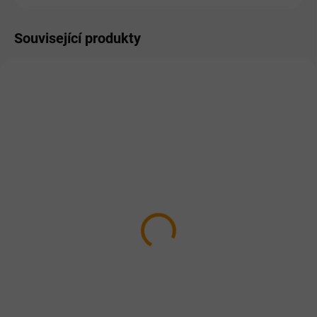
Související produkty
PRO LIDI
PRO LIDI
SKLADEM
SKLADEM
Hubnutí – kapky 25ml
Jód – Kelp + Spirulina
60tbl
Bylinný komplex ve formě
bezlihové tinktury.
228 Kč
198 Kč
Do košíku
Do košíku
Pro podporu hubnutí i lepší
obranyschopnost.
Bylinný komplex ve formě