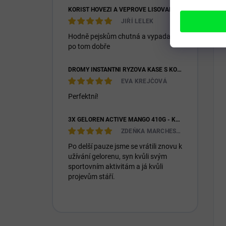
KOŘIST HOVĚZÍ A VEPŘOVÉ LISOVANÉ 28/16
JIŘÍ LELEK
Hodně pejskům chutná a vypadají
po tom dobře
DROMY INSTANTNÍ RÝŽOVÁ KAŠE S KOZÍM MLÉKEM & PREBIOTIKY 1200G
EVA KREJČOVÁ
Perfektní!
3X GELOREN ACTIVE MANGO 410G - KLOUBNÍ VÝŽIVA PRO LIDI (3X 90KS)
ZDEŇKA MARCHESIOVÁ
Po delší pauze jsme se vrátili znovu k
užívání gelorenu, syn kvůli svým
sportovním aktivitám a já kvůli
projevům stáří.