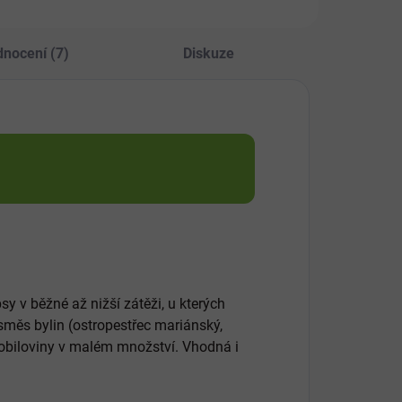
obek může
ahovat kosti.
nocení (7)
Diskuze
y v běžné až nižší zátěži, u kterých
í směs bylin (ostropestřec mariánský,
h obiloviny v malém množství. Vhodná i