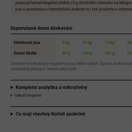
popisují hematologické změny (5 g čerstvého česneku na kilogram
psa s anamnézou hemolytické anémie to i tak proberte s veterin
Doporučené denní dávkování
Hmotnost psa
5 kg
10 kg
15 kg
20
Denní dávka
80 g
160 g
185 g
22
Orientační hodnota pro dospělého psa v běžné zátěži. Upravte podle kondi
neomezený přístup k čerstvé pitné vodě.
Kompletní analytika a mikroživiny
Odkud čerpáme
Co mají všechny Kořisti společné