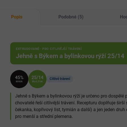
může obsahovat
Výr
kosti.
obs
Popis
Podobné (5)
Hod
EXTRUDOVANÉ · PRO CITLIVĚJŠÍ TRÁVENÍ
Jehně s Býkem a bylinkovou rýží 25/14
45%
25/14
Citlivé trávení
MASA
BÍLK./TUK
Jehně s Býkem a bylinkovou rýží je určeno pro dospělé ps
chovatelé řeší citlivější trávení. Recepturu doplňuje širš
čekanka, kopřivový list, tymián a další) a jen jeden dru
pro menší a střední plemena.