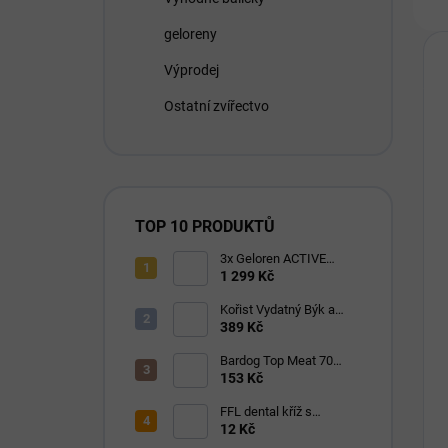
geloreny
Výprodej
Ostatní zvířectvo
TOP 10 PRODUKTŮ
3x Geloren ACTIVE
pomeranč 400g (3x90
1 299 Kč
tbl)
Kořist Vydatný Býk a
Krocan pro aktivní psy
389 Kč
32/18
Bardog Top Meat 70
granule lisované za
153 Kč
studena 28/16
FFL dental kříž s
eukalyptem 1 ks
12 Kč