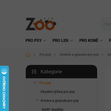
Přejít
na
obsah
PRO PSY
PRO LIDI
PRO KONĚ
Domů
Pro psy
Krmivo a granule pro psy
G
P
Kategorie
o
Přeskočit
DO
s
kategorie
t
Pro psy
r
Kloubní výživa pro psy
a
n
Krmivo a granule pro psy
n
BARF doplňky