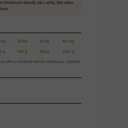
 hmotnosti denně), ale u akity, šiby nebo
ářem.
 kg
30 kg
40 kg
40+ kg
0 g
290 g
360 g
360+ g
ce, věku a skutečné aktivity vašeho psa. Zajistěte