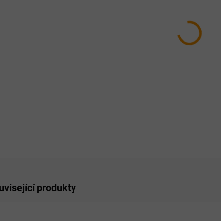
HMOTN
MŮŽEM
MOŽNO
−
ZE
uvisející produkty