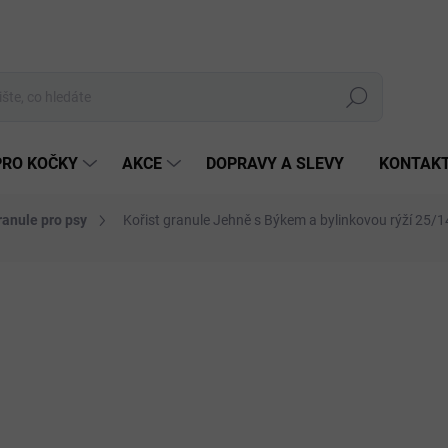
Hledat
PRO KOČKY
AKCE
DOPRAVY A SLEVY
KONTAK
ranule pro psy
Kořist granule Jehně s Býkem a bylinkovou rýží 25/1
7 hodnocení
Podrobnosti hodnocení
ZNAČKA:
KOŘIST
PORUČUJEME
od
Měrná
cena:
ZVOL