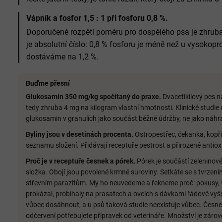
Vápník a fosfor 1,5 : 1 při fosforu 0,8 %.
Doporučené rozpětí poměru pro dospělého psa je zhruba 
je absolutní číslo: 0,8 % fosforu je méně než u vysokopr
dostáváme na 1,2 %.
Buďme přesní
Glukosamin 350 mg/kg spočítaný do praxe.
Dvacetikilový pes n
tedy zhruba 4 mg na kilogram vlastní hmotnosti. Klinické studie 
glukosamin v granulích jako součást běžné údržby, ne jako náhr
Byliny jsou v desetinách procenta.
Ostropestřec, čekanka, kopřiv
seznamu složení. Přidávají receptuře pestrost a přirozené antio
Proč je v receptuře česnek a pórek.
Pórek je součástí zeleninov
složka. Obojí jsou povolené krmné suroviny. Setkáte se s tvrzení
střevním parazitům. My ho neuvedeme a řekneme proč: pokusy, ve
prokázal, probíhaly na prasatech a ovcích s dávkami řádově vyšš
vůbec dosáhnout, a u psů taková studie neexistuje vůbec. Česnek 
odčervení potřebujete přípravek od veterináře. Množství je záro