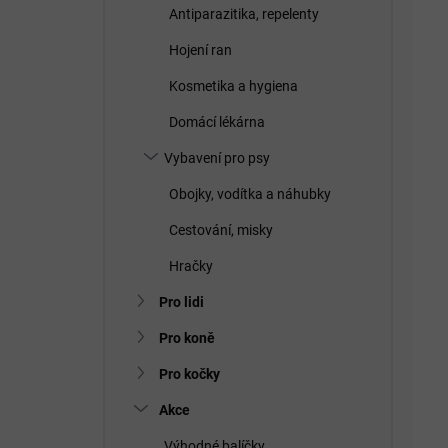
Antiparazitika, repelenty
Hojení ran
Kosmetika a hygiena
Domácí lékárna
Vybavení pro psy
Obojky, vodítka a náhubky
Cestování, misky
Hračky
Pro lidi
Pro koně
Pro kočky
Akce
Výhodné balíčky