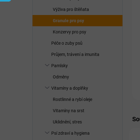
í
p
Výživa pro štěňata
a
n
Granule pro psy
e
Konzervy pro psy
l
Péče o zuby psů
Průjem, trávení a imunita
Pamlsky
Odměny
Vitamíny a doplňky
Rostlinné a rybí oleje
Vitamíny na srst
So
Uklidnění, stres
Psí zdraví a hygiena