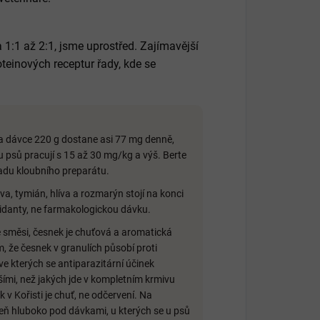
1:1 až 2:1, jsme uprostřed. Zajímavější
oteinových receptur řady, kde se
a dávce 220 g dostane asi 77 mg denně,
u psů pracují s 15 až 30 mg/kg a výš. Berte
adu kloubního preparátu.
a, tymián, hlíva a rozmarýn stojí na konci
xidanty, ne farmakologickou dávku.
é směsi, česnek je chuťová a aromatická
m, že česnek v granulích působí proti
 kterých se antiparazitární účinek
ími, než jakých jde v kompletním krmivu
v Kořisti je chuť, ne odčervení. Na
veň hluboko pod dávkami, u kterých se u psů