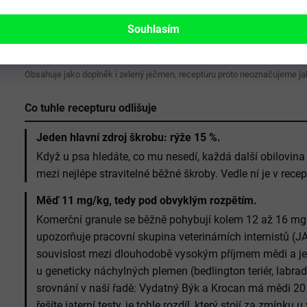
hovězí kolagen, konopné výlisky, olivový olej, vojtěškové výli
Souhlasím
látky), tanin (výtažek z jedlého kaštanu), sušené byliny (ostro
tymián, hlíva ústřičná, rozmarýn, česnek), glukosamin 350 mg
Obsahuje jako doplněk i zelený ječmen, recepturu proto neoznačujeme ja
Co tuhle recepturu odlišuje
Jeden hlavní zdroj škrobu: rýže 15 %.
Když u psa hledáte, co mu nesedí, každá další obilovina
mezi nejlépe stravitelné běžné škroby. Vedle ní je v rece
Měď 11 mg/kg, tedy pod obvyklým rozpětím.
Komerční granule se běžně pohybují kolem 12 až 16 mg
upozorňuje pracovní skupina veterinárních internistů (J
souvislost mezi dlouhodobě vysokým příjmem mědi a jej
u geneticky náchylných plemen (bedlington teriér, labrad
srovnání v naší řadě: Vydatný Býk a Krocan má mědi 2
řešíte jaterní testy, je tohle rozdíl, který stojí za zmínku u