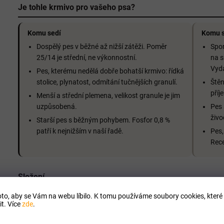
Je tohle krmivo pro vašeho psa?
Komu sedí
Komu s
Dospělý pes v běžné až nižší zátěži. Poměr
Spor
25/14 je střední, ne výkonnostní.
na s
Vyd
Pes, kterému nedělá dobře bohatší krmivo: řídká
stolice, plynatost, odmítání tučnějších granulí.
Štěn
příj
Menší a střední plemena, velikost granule je jim
uzpůsobená.
Pes 
živo
Starší pes s běžným pohybem. Fosfor 0,8 %
patří k nejnižším v naší řadě.
Pes,
Rec
Složení
to, aby se Vám na webu líbilo. K tomu používáme soubory cookies, které 
Sušené jehněčí maso 25 %, čerstvé hovězí maso 20 % (procent
t. Více
zde
.
14 % (bramborové vločky, mrkev, petržel, pórek), hovězí a vepřo
E), ovocné výlisky 2,5 % (hrušky 1,2 %, višně 0,7 %, jablka 0,6