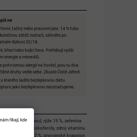
píš ne
tovní, tažný nebo pracovní pes. 14 % tuku
kutečnou zátěž nestačí, sáhněte po
atném Býkovi 32/18.
ě, březí nebo kojící fena. Potřebují vyšší
em energie a minerálů.
s potvrzenou alergií na hovězí, jsou tu dva
čišné druhy vedle sebe. Zkuste Čistě Jehně.
 u kterého ladíte bezlepkovou dietu.
epturu jako bezlepkovou neoznačujeme.
nám říkají, kde
a v sušeném stavu), rýže 15 %, zelenina
vý tuk (přírodní tokoferoly, zdroj vitamínu
 %), zelený ječmen 2 %, pivovarské kvasnice,