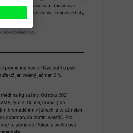
sky, celé šípky, Humac natur (huminové
pestřec mariánský, čekanka, kopřivové listy,
/kg.
ko zcela bezlepkovou.
 je proměnná navíc. Rýže patří u psů
ptuře už jen zelený ječmen 2 %.
 mědi na kg sušiny. Od roku 2021
AVMA, tým S. Center, Cornell) na
ím hromaděním v játrech, a to už nejen
or, dobrman, dalmatin, westík). Pro
0 mg/kg záměrně. Pokud u svého psa
 veterináře.