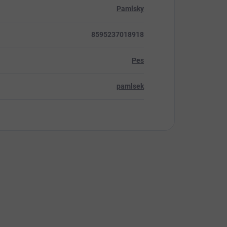
Pamlsky
8595237018918
Pes
pamlsek