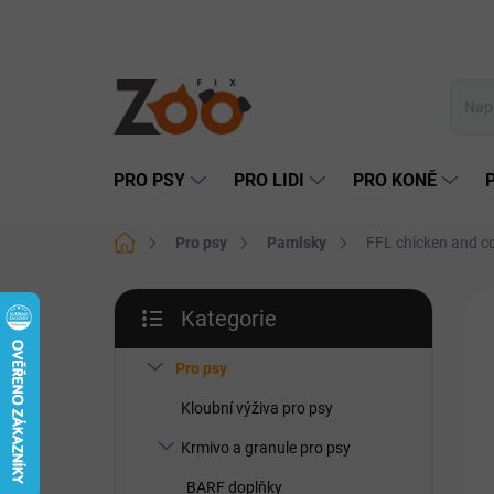
Přejít
na
obsah
PRO PSY
PRO LIDI
PRO KONĚ
Domů
Pro psy
Pamlsky
FFL chicken and co
P
Kategorie
o
Přeskočit
s
kategorie
t
Pro psy
r
Kloubní výživa pro psy
a
n
Krmivo a granule pro psy
n
BARF doplňky