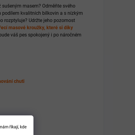
 než sušeným masem? Odměňte svého
 podílem kvalitních bílkovin a s nízkým
 rozptyluje? Udržte jeho pozornost
řecí masové kroužky, které si díky
bude váš pes spokojený i po náročném
ování chuti
l 0,2%.
nám říkají, kde