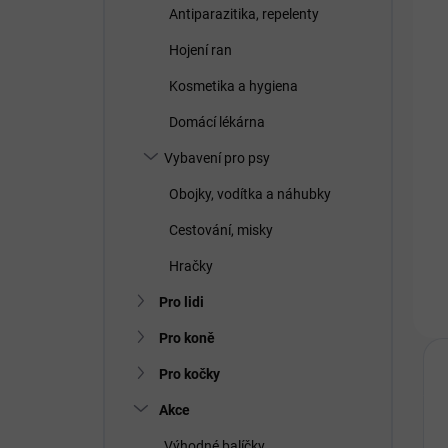
Antiparazitika, repelenty
Hojení ran
Kosmetika a hygiena
Domácí lékárna
Vybavení pro psy
Obojky, vodítka a náhubky
Cestování, misky
Hračky
Pro lidi
Pro koně
Pro kočky
Akce
Výhodné balíčky