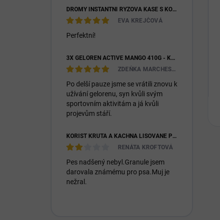
DROMY INSTANTNÍ RÝŽOVÁ KAŠE S KOZÍM MLÉKEM & PREBIOTIKY 1200G
EVA KREJČOVÁ
Perfektní!
3X GELOREN ACTIVE MANGO 410G - KLOUBNÍ VÝŽIVA PRO LIDI (3X 90KS)
ZDEŇKA MARCHESIOVÁ
Po delší pauze jsme se vrátili znovu k
užívání gelorenu, syn kvůli svým
sportovním aktivitám a já kvůli
projevům stáří.
KOŘIST KRŮTA A KACHNA LISOVANÉ PRO DOSPĚLÉ I ŠTĚŇATA 26/14
RENÁTA KROFTOVÁ
Pes nadšený nebyl.Granule jsem
darovala známému pro psa.Muj je
nežral.