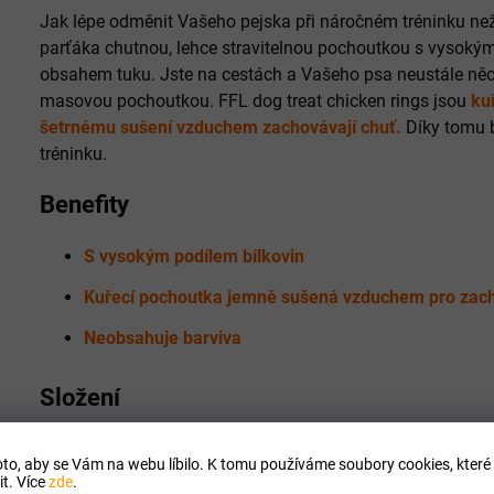
Jak lépe odměnit Vašeho pejska při náročném tréninku
parťáka chutnou, lehce stravitelnou pochoutkou s vysokým
obsahem tuku. Jste na cestách a Vašeho psa neustále něco
masovou pochoutkou. FFL dog treat chicken rings jsou
ku
šetrnému sušení vzduchem zachovávají chuť.
Díky tomu 
tréninku.
Benefity
S vysokým podílem bílkovin
Kuřecí pochoutka jemně sušená vzduchem pro zach
Neobsahuje barviva
Složení
Kuřecí maso 95,3%, sorbitol 2%, glycerin 0,5%, škrob 2%, sů
to, aby se Vám na webu líbilo. K tomu používáme soubory cookies, které 
t. Více
zde
.