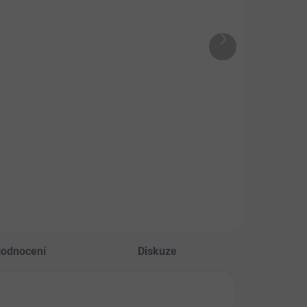
FFL dental kříž
PET Kelpa
1 ks
g
Další
12 Kč
 Kč
produkt
Do košíku
Do košíku
Dentální pochoutka
odní zdroj
pro psy
u. Kelpa má
azný vliv na
žení tvorby
ního plaku a
ene a následně i
ukci zápachu
amy zvířete.
odnocení
Diskuze