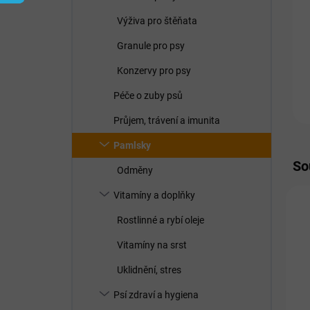
í
p
Výživa pro štěňata
a
n
Granule pro psy
e
Konzervy pro psy
l
Péče o zuby psů
Průjem, trávení a imunita
Pamlsky
So
Odměny
Vitamíny a doplňky
Rostlinné a rybí oleje
Vitamíny na srst
Uklidnění, stres
Psí zdraví a hygiena