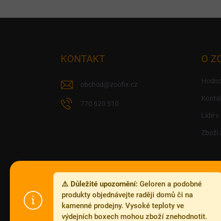
Z
á
p
a
KONTAKT
O Z
t
í
Hodno
obchod
@
zoofix.cz
Konta
770 620 510
Lidé v
Zboží 
⚠️ Důležité upozornění:
Geloren a podobné
produkty objednávejte raději domů či na
kamenné prodejny. Vysoké teploty ve
výdejních boxech mohou zboží znehodnotit.