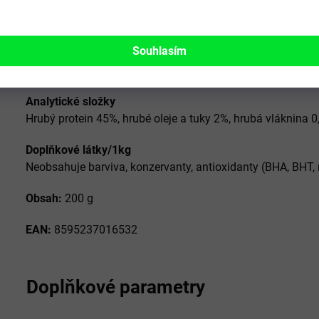
Dávkování
Slouží jako odměna při hře nebo výcviku, dávkujte dl
Souhlasím
Zajistěte dostatek čerstvé vody.
Analytické složky
Hrubý protein 45%, hrubé oleje a tuky 2%, hrubá vláknina 0
Doplňkové látky/1kg
Neobsahuje barviva, konzervanty, antioxidanty (BHA, BHT,
Obsah:
200 g
EAN:
8595237016532
Doplňkové parametry