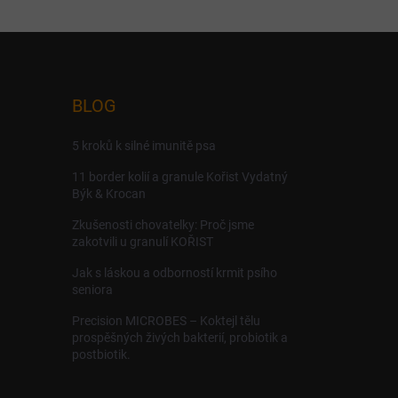
BLOG
5 kroků k silné imunitě psa
11 border kolií a granule Kořist Vydatný
Býk & Krocan
Zkušenosti chovatelky: Proč jsme
zakotvili u granulí KOŘIST
Jak s láskou a odborností krmit psího
seniora
Precision MICROBES – Koktejl tělu
prospěšných živých bakterií, probiotik a
postbiotik.