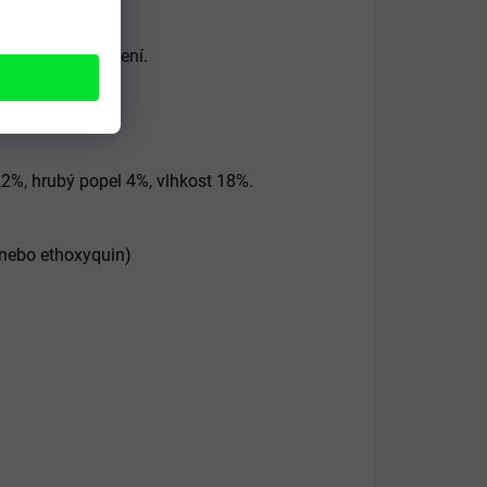
e vlastního uvážení.
,2%, hrubý popel 4%, vlhkost 18%.
 nebo ethoxyquin)