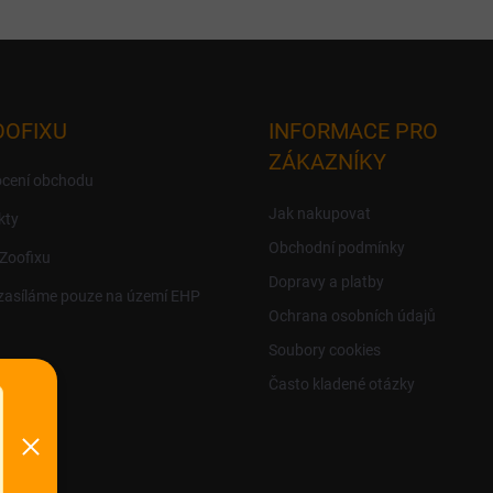
OOFIXU
INFORMACE PRO
ZÁKAZNÍKY
cení obchodu
Jak nakupovat
kty
Obchodní podmínky
 Zoofixu
Dopravy a platby
zasíláme pouze na území EHP
Ochrana osobních údajů
Soubory cookies
Často kladené otázky