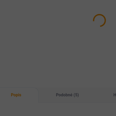
VET's BEST
VET's BEST
SY
Zubní kartáček
Sada na čištění
80
pro psy
zubů pro psy
99
179 Kč
390 Kč
Do košíku
Do košíku
Přír
Zubní kartáček pro
Dentální gel +
jód
psy se třemi hlavami,
kartáček pro psy.
výr
které se pohodlně
sní
přizpůsobí tvaru
zub
každého zubu a tím
kam
efektivně vyčistí celý
red
chrup vašeho
z tl
pejska.
Popis
Podobné (5)
H