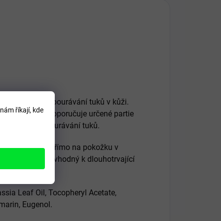
ení cév, a tím odbourávání tuků v kůži.
nám říkají, kde
 Po masáži se doporučuje určené partie
m urychlíme odbourávání tuků.
tatečné množství přímo na pokožku v
akuje, je proto vhodný k dlouhotrvající
a Leaf Oil, Tocopheryl Acetate,
marin, Eugenol.