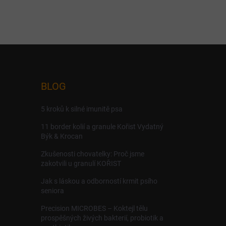
BLOG
5 kroků k silné imunitě psa
11 border kolií a granule Kořist Vydatný
Býk & Krocan
Zkušenosti chovatelky: Proč jsme
zakotvili u granulí KOŘIST
Jak s láskou a odborností krmit psího
seniora
Precision MICROBES – Koktejl tělu
prospěšných živých bakterií, probiotik a