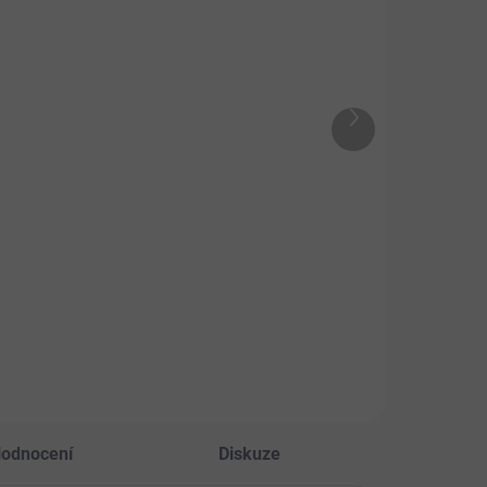
SKLADEM
SKLADEM
Hyaluronové
ne N'Tail
sérum 25ml
nditioner
199 Kč
299 Kč
Další
produkt
Do košíku
Detail
Účinná péče proti
luzivní vysoce
vráskám.
centrovaný
pravek s
inečnými
tnostmi, který je
n jak pro lidské
ití, tak k
tření koňské
vy a ohonu. Lze
ít i pro psy a
odnocení
Diskuze
ky.