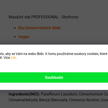
Masážní olej PROFESSIONAL - Skořicový
Bez konzervačních látek
Vegan
Skořicová silice způsobuje lokální prohřátí pokožky, rozšíř
to, aby se Vám na webu líbilo. K tomu používáme soubory cookies, které 
Používá se zejména v místech výskytu příznaků celulitidy.
t. Více
zde
.
těla procvičit, čímž násobíme účinek skořicové silice, a tí
Použití: Olej je vhodný pro každý typ pleti. Aplikujte dos
Souhlasím
místech výskytu tzv. pomerančové kůže. Olej prakticky nevs
rehabilitační, relaxační i sportovní masáži.
Ingredients(INCI):
Paraffinum Liquidum, Cinnamomum Cassi
Cinnamaldehyde, Benzyl Benzoate, Cinnamyl Alcohol, Cou