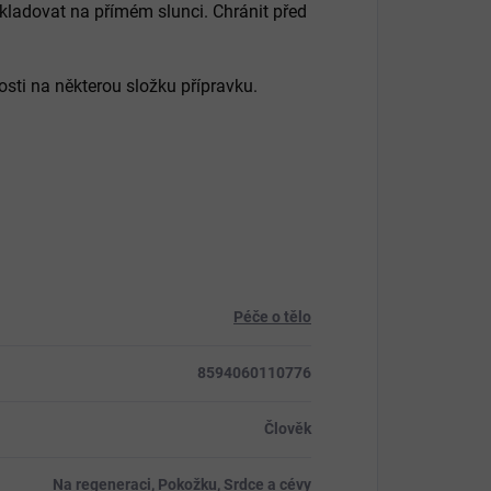
kladovat na přímém slunci. Chránit před
osti na některou složku přípravku.
Péče o tělo
8594060110776
Člověk
Na regeneraci
,
Pokožku
,
Srdce a cévy