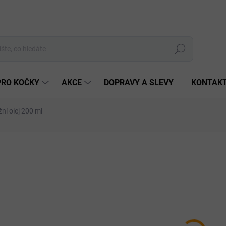
Hledat
PRO KOČKY
AKCE
DOPRAVY A SLEVY
KONTAK
ní olej 200 ml
Neohodnoceno
Podrobnosti hodnocení
ZNAČKA:
GREEN IDEA
O LIDI
168
Měrná
SKLA
cena:
MŮŽEM
DO: