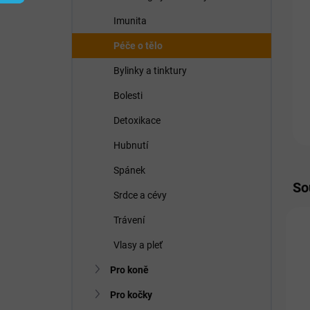
í
p
Imunita
a
n
Péče o tělo
e
Bylinky a tinktury
l
Bolesti
Detoxikace
Hubnutí
Spánek
So
Srdce a cévy
Trávení
D
Vlasy a pleť
P
Pro koně
Pro kočky