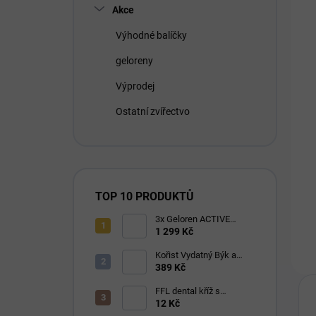
Akce
Výhodné balíčky
geloreny
Výprodej
Ostatní zvířectvo
TOP 10 PRODUKTŮ
3x Geloren ACTIVE
pomeranč 400g (3x90
1 299 Kč
tbl)
Kořist Vydatný Býk a
Krocan pro aktivní psy
389 Kč
32/18
FFL dental kříž s
eukalyptem 1 ks
12 Kč