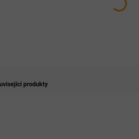
10.8.
MOŽNO
−
ZE
uvisející produkty
OPORUČUJEME
PRO LIDI
PRO LI
RO LIDI