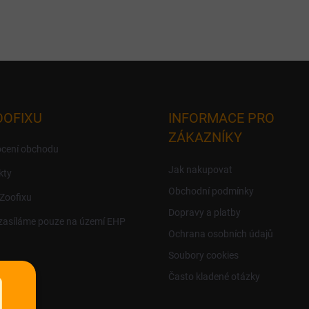
OOFIXU
INFORMACE PRO
ZÁKAZNÍKY
cení obchodu
Jak nakupovat
kty
Obchodní podmínky
 Zoofixu
Dopravy a platby
zasíláme pouze na území EHP
Ochrana osobních údajů
Soubory cookies
Často kladené otázky