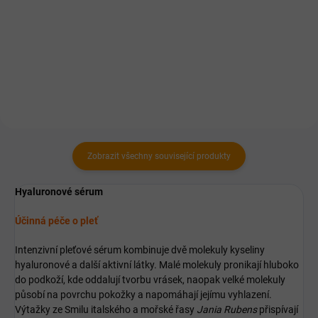
cena:
Do košíku
Pro zvýšení elasticity a hydratace
pleti.
Podpora regenerace pokožky.
Zobrazit všechny související produkty
Hyaluronové sérum
Účinná péče o pleť
Intenzivní pleťové sérum kombinuje dvě molekuly kyseliny
hyaluronové a další aktivní látky. Malé molekuly pronikají hluboko
do podkoží, kde oddalují tvorbu vrásek, naopak velké molekuly
působí na povrchu pokožky a napomáhají jejímu vyhlazení.
Výtažky ze Smilu italského a mořské řasy
Jania Rubens
přispívají