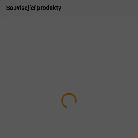
Související produkty
PRO LIDI
PRO LIDI
SKLADEM
NA DOTAZ
Anti-age přírodní krém s
Arganový olej Bio 25ml
koenzymem Q10 a
198 Kč
ženšenem 50ml
Detail
298 Kč
Redukuje výskyt vrásek, hydratuje
Do košíku
a pomáhá udržet pokožce
mladistvý vzhled.
Čistě přírodní krém s koenzymem
Q10 a extraktem z kořene
ženšenu