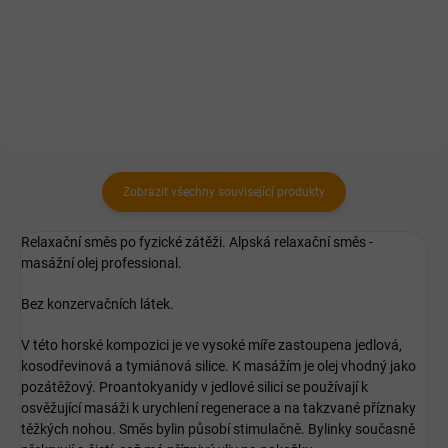
Zobrazit všechny související produkty
Relaxační směs po fyzické zátěži. Alpská relaxační směs -
masážní olej professional.
Bez konzervačních látek.
V této horské kompozici je ve vysoké míře zastoupena jedlová,
kosodřevinová a tymiánová silice. K masážím je olej vhodný jako
pozátěžový. Proantokyanidy v jedlové silici se používají k
osvěžující masáži k urychlení regenerace a na takzvané příznaky
těžkých nohou. Směs bylin působí stimulačně. Bylinky současně