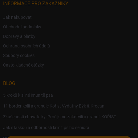
INFORMACE PRO ZÁKAZNÍKY
Jak nakupovat
Obchodní podmínky
Dopravy a platby
Ochrana osobních údajů
Soubory cookies
Často kladené otázky
BLOG
5 kroků k silné imunitě psa
11 border kolií a granule Kořist Vydatný Býk & Krocan
Zkušenosti chovatelky: Proč jsme zakotvili u granulí KOŘIST
Jak s láskou a odborností krmit psího seniora