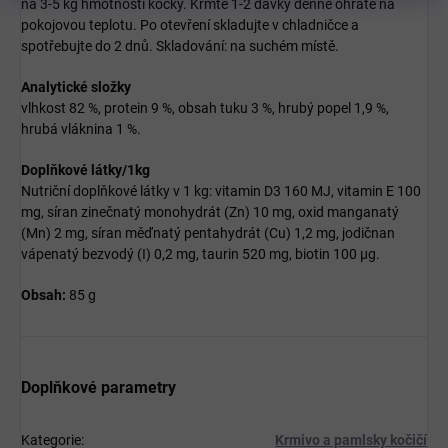
na 3-5 kg hmotnosti kočky. Krmte 1-2 dávky denně ohřáté na
pokojovou teplotu. Po otevření skladujte v chladničce a
spotřebujte do 2 dnů. Skladování: na suchém místě.
Analytické složky
vlhkost 82 %, protein 9 %, obsah tuku 3 %, hrubý popel 1,9 %,
hrubá vláknina 1 %.
Doplňkové látky/1kg
Nutriční doplňkové látky v 1 kg: vitamin D3 160 MJ, vitamin E 100
mg, síran zinečnatý monohydrát (Zn) 10 mg, oxid manganatý
(Mn) 2 mg, síran měďnatý pentahydrát (Cu) 1,2 mg, jodičnan
vápenatý bezvodý (I) 0,2 mg, taurin 520 mg, biotin 100 μg.
Obsah:
85 g
Doplňkové parametry
Kategorie
:
Krmivo a pamlsky kočičí