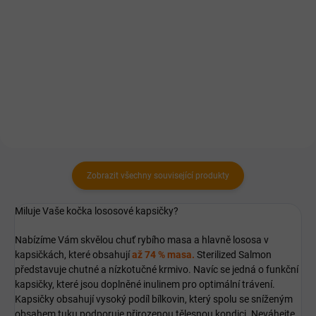
Granulovité bezprašné stelivo s
vůní zeleného jablka a s
výbornou savostí.
Zobrazit všechny související produkty
Miluje Vaše kočka lososové kapsičky?
Nabízíme Vám skvělou chuť rybího masa a hlavně lososa v
kapsičkách, které obsahují
až 74 % masa.
Sterilized Salmon
představuje chutné a nízkotučné krmivo. Navíc se jedná o funkční
kapsičky, které jsou doplněné inulinem pro optimální trávení.
Kapsičky obsahují vysoký podíl bílkovin, který spolu se sníženým
obsahem tuku podporuje přirozenou tělesnou kondici. Neváhejte