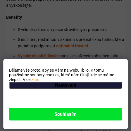
a vyzkoušejte.
Benefity
S velmi kvalitními, vysoce stravitelnými přísadami.
S inulinem, rostlinnou vlákninou s prebiotickou funkcí, která
pomáhá podporovat
optimální trávení.
Vysoký obsah bílkovin
spolu se sníženým obsahem tuku,
který podporuje stav dobré tělesné kondice.
Děláme vše proto, aby se Vám na webu líbilo. K tomu
používáme soubory cookies, které nám říkají, kde se máme
Složení
zlepšit. Více
zde
.
Maso a výrobky živočišného původu (71,4 % ve filetkách), ryby a
Nastavení
vedlejší výrobky z ryb (11,6 % losos ve filetkách), bílkovinné
extrakty rostlinného původu, vedlejší výrobky rostlinného původu
(0,4 % inulin), minerální látky, cukry.
Dávkování
Souhlasím
Individuální spotřeba Vaší kočky závisí na její tělesné váze, aktivitě
a věku. Denní krmná dávka se pohybuje kolem 200-400 g krmiva