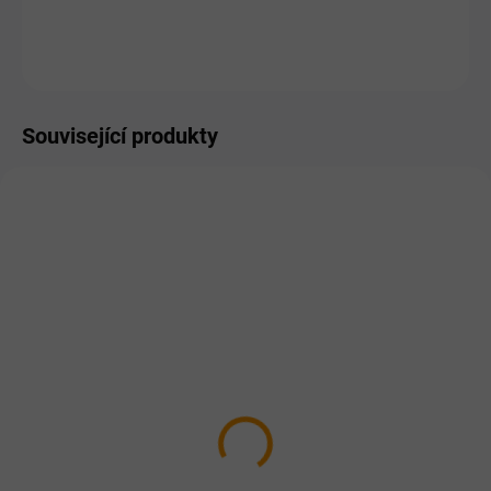
ZEPTAT SE
HLÍDAT
Související produkty
SKLADEM
SKLADEM
Lopatka na čištění kočičí
SMARTY Exclusive 7,6 l
toalety jemná
silikátové stelivo Jablko
34 Kč
169 Kč
Do košíku
Do košíku