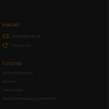
á
p
a
t
í
KONTAKT
obchod
@
zoofix.cz
770 620 510
O ZOOFIXU
Hodnocení obchodu
Kontakty
Lidé v Zoofixu
Zboží zasíláme pouze na území EHP