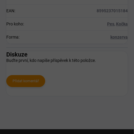
EAN
:
8595237015184
Pro koho
:
Pes
,
Kočka
Forma
:
konzerva
Diskuze
Buďte první, kdo napíše příspěvek k této položce.
Přidat komentář
Z