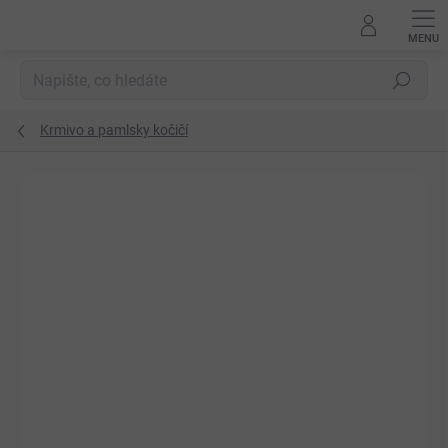
Přejít
na
obsah
Hledat
Krmivo a pamlsky kočičí
Podrobnosti hodnocení
Neohodnoceno
ZNAČKA:
FITMIN