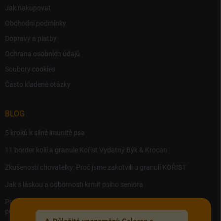
Jak nakupovat
Obchodní podmínky
Dopravy a platby
Ochrana osobních údajů
Soubory cookies
Často kladené otázky
BLOG
5 kroků k silné imunitě psa
11 border kolií a granule Kořist Vydatný Býk & Krocan
Zkušenosti chovatelky: Proč jsme zakotvili u granulí KOŘIST
Jak s láskou a odborností krmit psího seniora
Precision MICROBES – Koktejl tělu prospěšných živých bakterií,
probiotik a postbiotik.