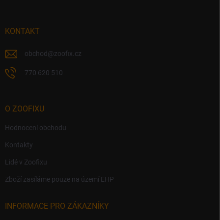
a
t
í
KONTAKT
obchod
@
zoofix.cz
770 620 510
O ZOOFIXU
Hodnocení obchodu
Kontakty
Lidé v Zoofixu
Zboží zasíláme pouze na území EHP
INFORMACE PRO ZÁKAZNÍKY