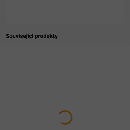
ZEPTAT SE
HLÍDAT
Související produkty
EXTERNÍ SKLAD
SKLADEM
MIKEŠ Standard
ZVERLIT super jemný 6
hrudkující
kg
79 Kč
109 Kč
Detail
Do košíku