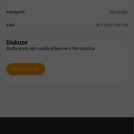
Kategorie
:
Pro kočky
EAN
:
8712695150138
Diskuze
Buďte první, kdo napíše příspěvek k této položce.
Přidat komentář
Z
á
p