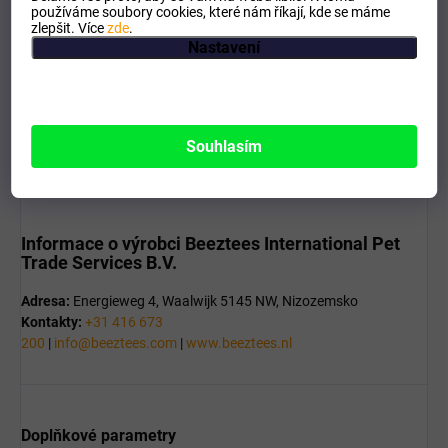
používáme soubory cookies, které nám říkají, kde se máme
zlepšit. Více
zde
.
Praktická, lehká
Nastavení
Jemné sítko
Možnost zavěšení
antracitová
27 x 10 x 4,5 cm
Souhlasím
Informace o výrobci
Beeztees International Pet
Trade Services B.V.
Adresa:
Energieweg 4, Waalwijk 5145 NW, Nizozemsko
Kontakty:
+31 416 673
200
|
info@beeztees.com
|
www.beeztees.nl
Doplňkové parametry