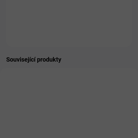
MOŽNOSTI DORUČENÍ
−
+
Přidat do košíku
ZEPTAT SE
HLÍDAT
Související produkty
AKCE
VÝRAZNÁ SLEVA!
SKLADEM
OBJEDNÁNO U VÝROBCE
Topvet Ostropestřec olej
Dromy Klíčkový olej
pro psy 200ml