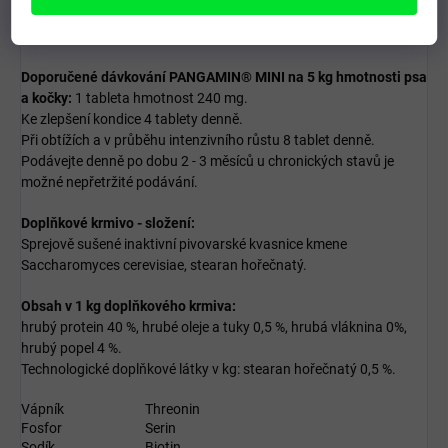
Podávejte denně po dobu 2 - 3 měsíců u chronických stavů je
možné nepřetržité podávání.
Doporučené dávkování PANGAMIN® MINI na 5 kg hmotnosti psa
a kočky:
1 tableta hmotnost 240 mg.
Ke zlepšení kondice 4 tablety denně.
Při obtížích a v průběhu intenzivního růstu 8 tablet denně.
Podávejte denně po dobu 2 - 3 měsíců u chronických stavů je
možné nepřetržité podávání.
Doplňkové krmivo - složení:
Sprejově sušené inaktivní pivovarské kvasnice kmene
Saccharomyces cerevisiae, stearan hořečnatý.
Obsah v 1 kg doplňkového krmiva:
hrubý protein 40 %, hrubé oleje a tuky 0,5 %, hrubá vláknina 0%,
hrubý popel 4 %.
Technologické doplňkové látky v kg: stearan hořečnatý 0,5 %.
Vápník
Threonin
Fosfor
Serin
Sodík
Biotin