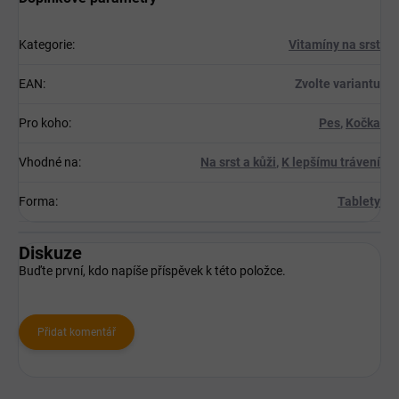
Kategorie
:
Vitamíny na srst
EAN
:
Zvolte variantu
Pro koho
:
Pes
,
Kočka
Vhodné na
:
Na srst a kůži
,
K lepšímu trávení
Forma
:
Tablety
Diskuze
Buďte první, kdo napíše příspěvek k této položce.
Přidat komentář