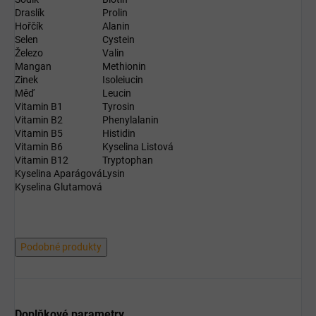
Draslík
Prolin
Hořčík
Alanin
Selen
Cystein
Železo
Valin
Mangan
Methionin
Zinek
Isoleiucin
Měď
Leucin
Vitamin B1
Tyrosin
Vitamin B2
Phenylalanin
Vitamin B5
Histidin
Vitamin B6
Kyselina Listová
Vitamin B12
Tryptophan
Kyselina Aparágová
Lysin
Kyselina Glutamová
Podobné produkty
Doplňkové parametry