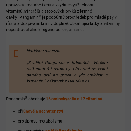
upravovat metabolismus,
zvyšuje využitelnost
vitaminů,minerálů a stopových prvků z krmné
®
dávky.
Pangamin
je podpůrný prostředek pro mladé psy v
růstu a dospívání, krmný doplněk obsahující látky
a vitaminy
nepostradatelné k regeneraci organismu.
Nadšené recenze:
„Kvalitní Pangamin v tabletách. Většině
psů chutná i samotný, případně se velmi
snadno drtí na prach a jde smíchat s
krmením.“ Zákazník z Heuréka.cz
®
Pangamin
obsahuje
16 aminokyselin a 17 vitaminů.
při
únavě a nechutenství
pro úpravu metabolismu
po operacích a
po léčbě antibiotiky