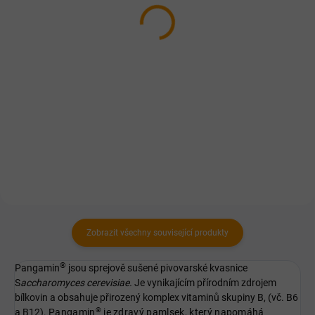
500ml
149 Kč
196 Kč
Do košíku
Detail
Zdroj esenciálních mastných
Za studena lisovaný olej z
kyselin, originální receptura
kukuřičných klíčků. Pro lepší
vyvinutá na základě nejnovějších
funkci svalů i imunity a kvalitnější
poznatků současné vědy a
srst.
moderní fytofarmacie.
Zobrazit všechny související produkty
®
Pangamin
jsou sprejově sušené pivovarské kvasnice
S
accharomyces cerevisiae.
Je vynikajícím přírodním zdrojem
bílkovin a obsahuje přirozený komplex vitaminů skupiny B, (vč. B6
®
a B12).
Pangamin
je zdravý pamlsek, který napomáhá