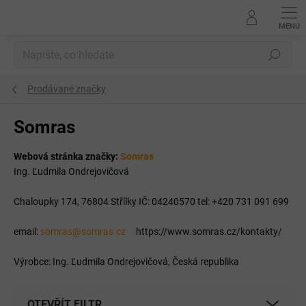
Přejít
na
obsah
Hledat
Prodávané značky
Somras
Webová stránka značky:
Somras
Ing. Ľudmila Ondrejovičová
Chaloupky 174, 76804 Střílky IČ: 04240570 tel: +420 731 091 699
email:
somras@somras.cz
https://www.somras.cz/kontakty/
Výrobce: Ing. Ľudmila Ondrejovičová, Česká republika
OTEVŘÍT FILTR