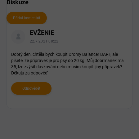
Diskuze
Přidat komentář
V
EVŽENIE
ý
p
22.7.2021 08:22
i
s
Dobrý den, chtěla bych koupit Dromy Balancer BARF, ale
píšete, že přípravek je pro psy do 20 kg. Můj dobrmánek má
d
35, lze zvýšit dávkování nebo musím koupit jiný přípravek?
i
Děkuju za odpověď
s
k
u
Odpovědět
z
í