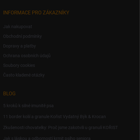
INFORMACE PRO ZÁKAZNÍKY
Jak nakupovat
Obchodní podmínky
Dopravy a platby
Ochrana osobních údajů
Soubory cookies
Často kladené otázky
BLOG
5 kroků k silné imunitě psa
11 border kolií a granule Kořist Vydatný Býk & Krocan
Zkušenosti chovatelky: Proč jsme zakotvili u granulí KOŘIST
Jak s láskou a odborností krmit psího seniora