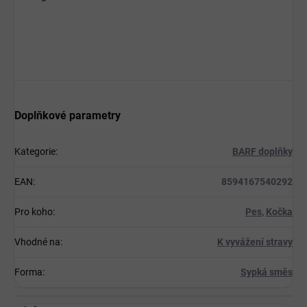
Doplňkové parametry
Kategorie
:
BARF doplňky
EAN
:
8594167540292
Pro koho
:
Pes
,
Kočka
Vhodné na
:
K vyvážení stravy
Forma
:
Sypká směs