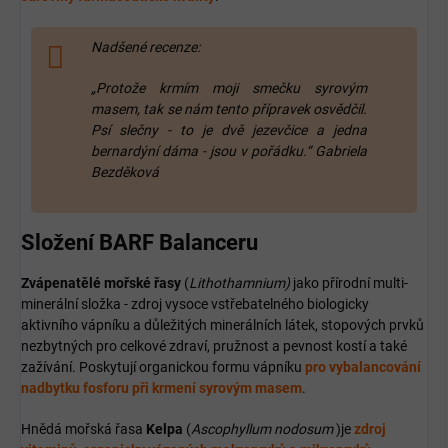
Nadšené recenze:
„Protože krmím moji smečku syrovým
masem, tak se nám tento přípravek osvědčil.
Psí slečny - to je dvě jezevčice a jedna
bernardýní dáma - jsou v pořádku.“ Gabriela
Bezděková
Složení BARF Balanceru
Zvápenatělé mořské řasy
(
Lithothamnium)
jako přírodní multi-
minerální složka - zdroj vysoce vstřebatelného biologicky
aktivního vápníku a důležitých minerálních látek, stopových prvků
nezbytných pro celkové zdraví, pružnost a pevnost kostí a také
zažívání. Poskytují organickou formu vápníku
pro vybalancování
nadbytku fosforu při krmení syrovým masem
.
Hnědá mořská řasa
Kelpa
(
Ascophyllum nodosum
)je
zdroj