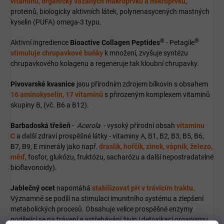
vitaminů, organicky vázaných makroprvků a mikroprvků
,
proteinů, biologicky aktivních látek, polynenasycených mastných
kyselin (PUFA) omega-3 typu.
®
®
Aktivní ingredience
Bioactive Collagen Peptides
- Petagile
stimuluje chrupavkové buňky
k množení, zvyšuje syntézu
chrupavkového kolagenu a regeneruje tak kloubní chrupavky.
Pivovarské kvasnice
jsou přírodním zdrojem bílkovin s obsahem
16 aminokyselin, 17 vitaminů
s přirozeným komplexem vitaminů
skupiny B, (vč. B6 a B12).
Barbadoská třešeň
-
Acerola
- vysoký přírodní obsah
vitaminu
C
a další zdraví prospěšné látky - vitaminy A, B1, B2, B3, B5, B6,
B7, B9, E minerály jako např.
draslík, hořčík, zinek, vápník, železo,
měď
, fosfor, glukózu, fruktózu, sacharózu a další nepostradatelné
bioflavonoidy).
Jablečný ocet
napomáhá
stabilizovat pH v trávicím traktu
.
Významně se podílí na stimulaci imunitního systému a zlepšení
metabolických procesů. Obsahuje velice prospěšné enzymy
podílející se na trávení a vstřebávání živin i detoxikaci organismu.