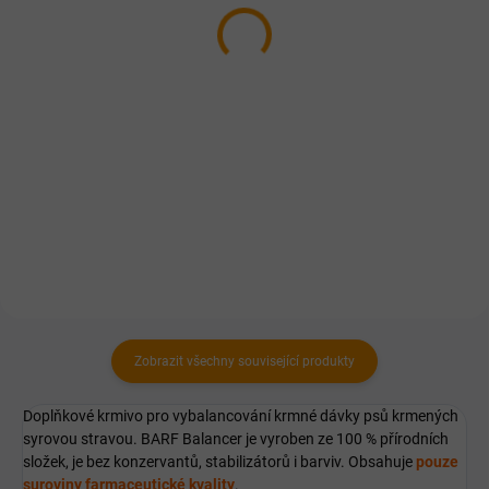
Premium
149 Kč
344 Kč
od
Do košíku
Detail
Zdroj esenciálních mastných
Norský lososový olej pro psy s
kyselin, originální receptura
obsahem Omega-3 kyselin a s
vyvinutá na základě nejnovějších
přírodním konzervantem.
poznatků současné vědy a
moderní fytofarmacie.
Zobrazit všechny související produkty
Doplňkové krmivo pro vybalancování krmné dávky psů krmených
syrovou stravou. BARF Balancer je vyroben ze 100 % přírodních
složek, je bez konzervantů, stabilizátorů i barviv. Obsahuje
pouze
suroviny farmaceutické kvality
.