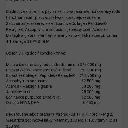
Doplňkové krmivo pro psy složení: zvápenatělé mořské řasy rodu
Lithothamnium, pivovarské kvasnice sprejově sušené
Saccharomyces cerevisiae, Bioactive Collagen Peptides®-
Petagile®, Ascophyllum nodosum, jablečný ocet, Acerola -
Malpighia glabra, standardizovaný extrakt Echinacea purpurea
4:1, Omega 3 EPA & DHA.
Obsah v 1 kg doplňkového krmiva:
Mineralizované řasy rodu Lithothamnium
375 000 mg
Pivovarské kvasnice sprejově sušené
250 000 mg
Bioactive Collagen Peptides - Petagile®
218 750 mg
Ascophyllum nodosum
62 500 mg
Acerola - Malpighia glabra
50 000 mg
Jablečný ocet
25 000 mg
Echinacea purpurea extrakt 4:1
12 500 mg
Omega EPA & DHA
6 250 mg
Deklarované jakostní znaky: vápník - Ca 11,4 %, hořčík - Mg 2,1
%.Nutriční doplňkové látky: vitamíny z Acerola: 18: vitamín C: 31
250 mg.