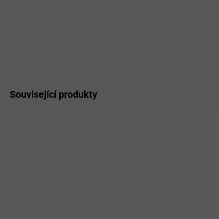
MOŽNOSTI DORUČENÍ
−
+
Přidat do košíku
ZEPTAT SE
HLÍDAT
Související produkty
AKCE
VÝRAZNÁ SLEVA!
SKLADEM
SKLADEM
Topvet Ostropestřec olej
Dromy Lososový olej
pro psy 200ml