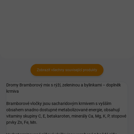
Za studena lisovaný olej v
Panenský, za studena lisovaný
potravinářské kvalitě.
konopný olej. Zdroj aminokyselin,
omega-3 a omega-6
nenasycených kyselin nejen pro
růst svalů a proti kožním
chorobám.
Zobrazit všechny související produkty
Dromy Bramborový mix s rýží, zeleninou a bylinkami – doplněk
krmiva
Bramborové vločky jsou sacharidovým krmivem s vyšším
obsahem snadno dostupné metabolizované energie, obsahují
vitaminy skupiny C, E, betakaroten, minerály Ca, Mg, K, P, stopové
prvky Zn, Fe, Mn.