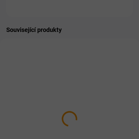
ZEPTAT SE
HLÍDAT
Související produkty
SKLADEM
SKLADEM
Dromy Ostropestřcový
Dromy Konopný olej
olej 1l
500ml
259 Kč
277 Kč
Do košíku
Do košíku