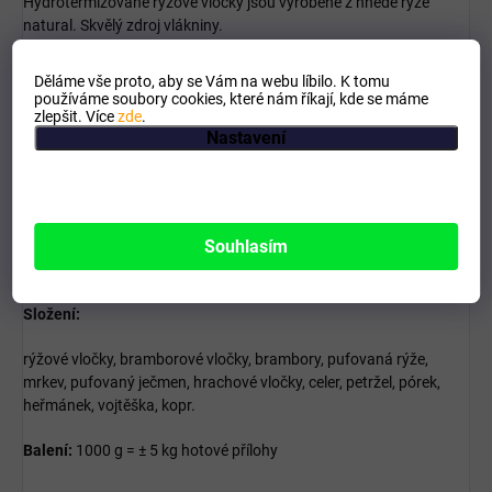
Hydrotermizované rýžové vločky jsou vyrobené z hnědé rýže
natural. Skvělý zdroj vlákniny.
Stačí zalít horkou vodou
Děláme vše proto, aby se Vám na webu líbilo. K tomu
používáme soubory cookies, které nám říkají, kde se máme
Z 1 kg mixu
až 5 kg přílohy
zlepšit. Více
zde
.
Nastavení
Vhodné pro psy a kočky krmené barfem
Bezlepková potravina
Lehce stravitelné
Souhlasím
Vhodné při léčbě zažívacích potíží
Složení:
rýžové vločky, bramborové vločky, brambory, pufovaná rýže,
mrkev, pufovaný ječmen, hrachové vločky, celer, petržel, pórek,
heřmánek, vojtěška, kopr.
Balení:
1000 g = ± 5 kg hotové přílohy