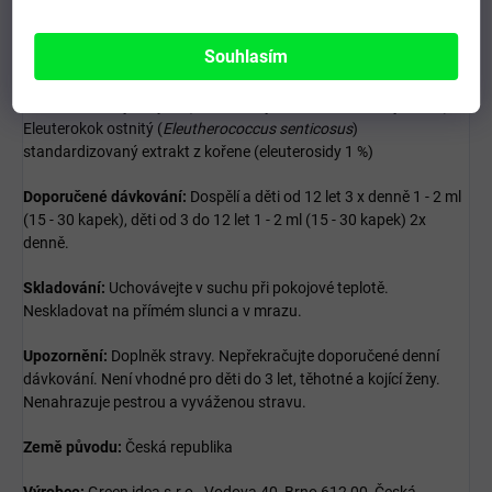
Souhlasím
Složení:
voda, jemný líh (obsah lihu je minimálně 35 Obj. % alk.),
Eleuterokok ostnitý (
Eleutherococcus senticosus
)
standardizovaný extrakt z kořene (eleuterosidy 1 %)
Doporučené dávkování:
Dospělí a děti od 12 let 3 x denně 1 - 2 ml
(15 - 30 kapek), děti od 3 do 12 let 1 - 2 ml (15 - 30 kapek) 2x
denně.
Skladování:
Uchovávejte v suchu při pokojové teplotě.
Neskladovat na přímém slunci a v mrazu.
Upozornění:
Doplněk stravy. Nepřekračujte doporučené denní
dávkování. Není vhodné pro děti do 3 let, těhotné a kojící ženy.
Nenahrazuje pestrou a vyváženou stravu.
Země původu:
Česká republika
Výrobce:
Green idea s.r.o., Vodova 40, Brno 612 00, Česká