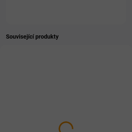
ZEPTAT SE
HLÍDAT
Související produkty
DOPORUČUJEME
TIP
PRO LIDI
PRO LIDI
SKLADEM
SKLADEM
3x Geloren ACTIVE
Geloren ACTIVE
pomeranč 400g (3x90
pomeranč 400g - kloubní
tbl)
výživa pro lidi
1 299 Kč
433 Kč