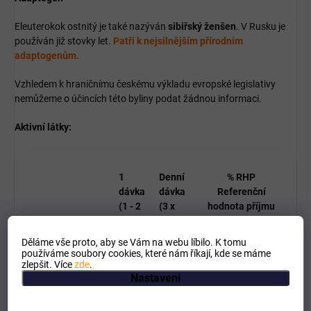
Eleuterokok ostnitý je také nazýván
sibiřský ženšen
. V Rusku je
používán již stovky let.
Patří k nejsilnějším přírodním
adaptogenům.
Vzhledem k hraničnímu českému výkladu evropské legislativy
nemůžeme o účincích této byliny podat žádnou informaci.
Aktivní látky:
1
Denní
% RHP
dávka
dávka
Referenční
(1 - 2
(3 x
hodnota příjmu
ml)
denně)
Děláme vše proto, aby se Vám na webu líbilo. K tomu
používáme soubory cookies, které nám říkají, kde se máme
zlepšit. Více
zde
.
Eleuterokok
20 -
60
Není stanoveno
Nastavení
stand. extrakt
40
- 120
mg
mg