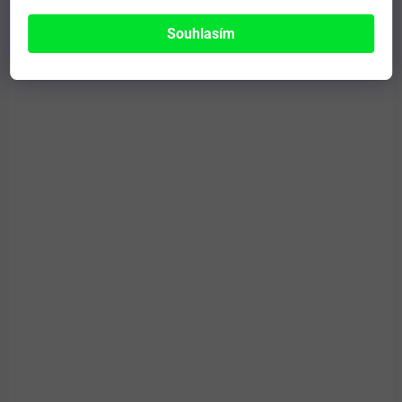
TL Green 90 tobolek
Souhlasím
998 Kč
Do košíku
Unikátní bylinná kompozice z řady LONGEVITY podporující činnost
enzymu telomeráza.
PRO LIDI