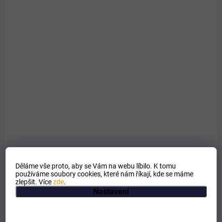
PRO LIDI
Děláme vše proto, aby se Vám na webu líbilo. K tomu
používáme soubory cookies, které nám říkají, kde se máme
zlepšit. Více
zde
.
Nastavení
EXTERNÍ SKLAD