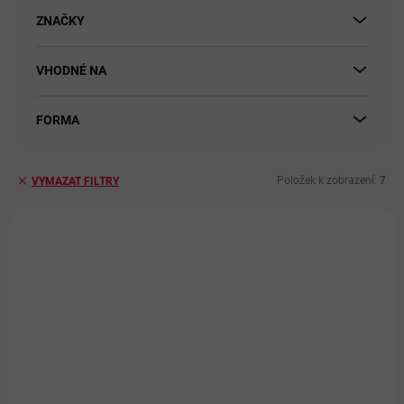
t
ů
ZNAČKY
VHODNÉ NA
FORMA
Položek k zobrazení:
7
VYMAZAT FILTRY
V
ý
PRO LIDI
p
i
s
p
r
o
d
u