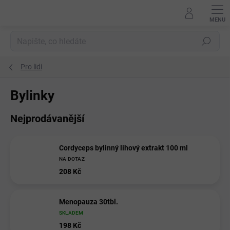
Přejít
na
obsah
Hledat
Pro lidi
Bylinky
Nejprodávanější
Cordyceps bylinný lihový extrakt 100 ml
NA DOTAZ
208 Kč
Menopauza 30tbl.
SKLADEM
198 Kč