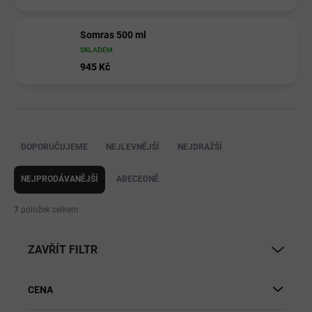
Somras 500 ml
SKLADEM
945 Kč
Ř
a
DOPORUČUJEME
NEJLEVNĚJŠÍ
NEJDRAŽŠÍ
z
e
NEJPRODÁVANĚJŠÍ
ABECEDNĚ
n
í
7
položek celkem
p
r
ZAVŘÍT FILTR
o
d
u
CENA
k