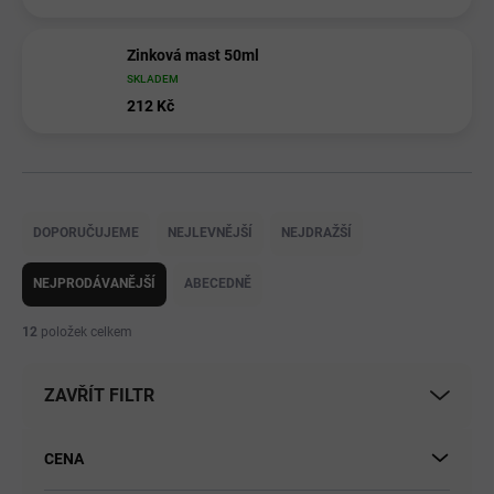
Zinková mast 50ml
SKLADEM
212 Kč
Ř
a
DOPORUČUJEME
NEJLEVNĚJŠÍ
NEJDRAŽŠÍ
z
e
NEJPRODÁVANĚJŠÍ
ABECEDNĚ
n
í
12
položek celkem
p
r
ZAVŘÍT FILTR
o
d
u
CENA
k