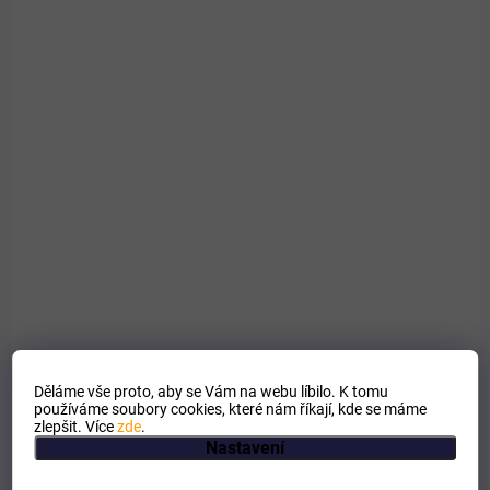
SKLADEM
Rhodiola rozchodnice - bylinný lihový extrakt 50ml
118 Kč
Do košíku
Podpora při únavě a stresu.
Děláme vše proto, aby se Vám na webu líbilo. K tomu
používáme soubory cookies, které nám říkají, kde se máme
zlepšit. Více
zde
.
Nastavení
PRO LIDI