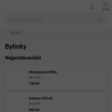
Přejít
na
obsah
Hledat
Pro lidi
Bylinky
Nejprodávanější
Menopauza 30tbl.
SKLADEM
198 Kč
Somras 500 ml
SKLADEM
945 Kč