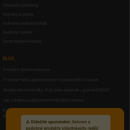
Obchodní podmínky
Dopravy a platby
Ochrana osobních údajů
Soubory cookies
Často kladené otázky
BLOG
5 kroků k silné imunitě psa
11 border kolií a granule Kořist Vydatný Býk & Krocan
Zkušenosti chovatelky: Proč jsme zakotvili u granulí KOŘIST
Jak s láskou a odborností krmit psího seniora
Precision MICROBES – Koktejl tělu prospěšných živých bakterií,
probiotik a postbiotik.
⚠️ Důležité upozornění:
Geloren a
podobné produkty objednávejte raději