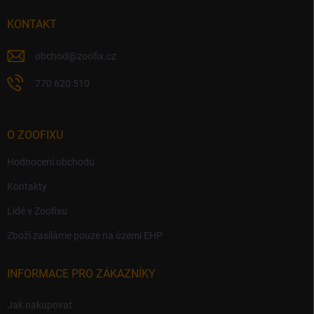
t
í
KONTAKT
obchod
@
zoofix.cz
770 620 510
O ZOOFIXU
Hodnocení obchodu
Kontakty
Lidé v Zoofixu
Zboží zasíláme pouze na území EHP
INFORMACE PRO ZÁKAZNÍKY
Jak nakupovat