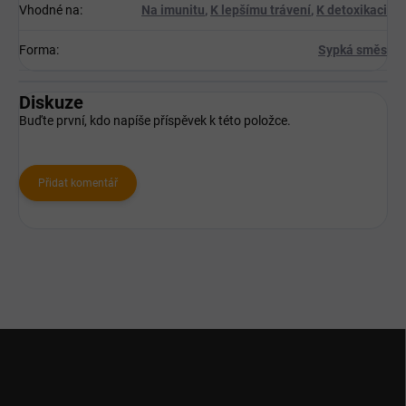
Vhodné na
:
Na imunitu
,
K lepšímu trávení
,
K detoxikaci
Forma
:
Sypká směs
Diskuze
Buďte první, kdo napíše příspěvek k této položce.
Přidat komentář
Z
á
p
a