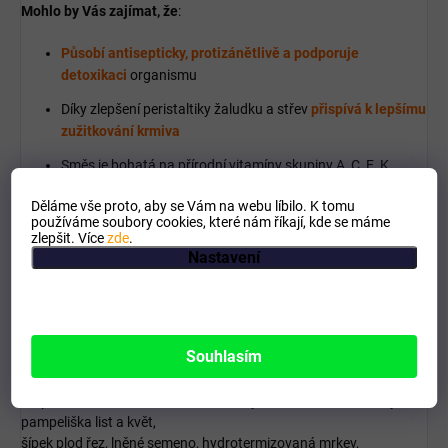
Mohlo by Vás zajímat, že
:
Působí antisepticky, protizánětlivě a podporuje
detoxikaci
organismu
Díky zlepšení peristaltiky žaludku a střev
přispívá k lepšímu
zužitkování krmiva
Směs je bohatá na přírodní vitamíny skupiny A, C, E, K,
draslík, niacin, riboflavin a další bblahodárně působící látky
Děláme vše proto, aby se Vám na webu líbilo. K tomu
jako echinacin, chamazulen, flavonoidy, hořčiny, třísloviny,
používáme soubory cookies, které nám říkají, kde se máme
pryskyřice, silice, slizy, nenasycené mastné kyseliny
zlepšit. Více
zde
.
Nastavení
Jde o
100% přírodní produkt
, bez chemicky přidaných
látek
, určený pro všechny kategorie koní
Doplňkové krmivo pro koně - složení:
Souhlasím
echinacea purpurea, kopřiva list, bříza list, citrónová tráva,
heřmánek květ,
chrpa květ s kalichem, ibišek súdánský květ, měsíček lékařský,
pampeliška list a květ,
šípek plod řez, lněné semeno, hydrotermizovaná mrkev,