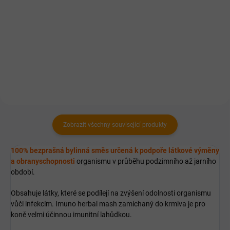
Postbiotické doplňkové krmivo
Kurkumový sirup pro koně je
pro stabilizaci střevního
velmi chutné doplňkové krmivo
mikrobiomu.
pro prevenci při respiratorních,
jaterních, trávicích a žaludečních
obtížích.
Zobrazit všechny související produkty
100% bezprašná bylinná směs určená k podpoře látkové výměny
a obranyschopnosti
organismu v průběhu podzimního až jarního
období.
Obsahuje látky, které se podílejí na zvýšení odolnosti organismu
vůči infekcím. Imuno herbal mash zamíchaný do krmiva je pro
koně velmi účinnou imunitní lahůdkou.