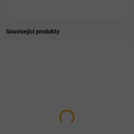
ZEPTAT SE
HLÍDAT
Související produkty
SKLADEM
NA DOTAZ
PM postbiotika pro koně
Dromy Kurkumový sirup
a hříbata 1l
1000ml
585 Kč
537 Kč
Do košíku
Detail