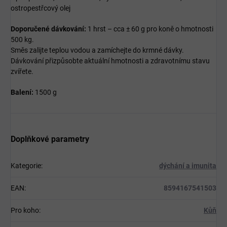
ostropestřcový olej
Doporučené dávkování:
1 hrst – cca ± 60 g pro koně o hmotnosti
500 kg.
Směs zalijte teplou vodou a zamíchejte do krmné dávky.
Dávkování přizpůsobte aktuální hmotnosti a zdravotnímu stavu
zvířete.
Balení:
1500 g
Doplňkové parametry
Kategorie
:
dýchání a imunita
EAN
:
8594167541503
Pro koho
:
Kůň