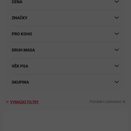
CENA
k
t
ů
ZNAČKY
PRO KOHO
DRUH MASA
VĚK PSA
SKUPINA
Položek k zobrazení:
6
VYMAZAT FILTRY
V
ý
DOPORUČUJEME
p