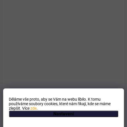
SKLADEM
Kořist Beránek s Krůtou lisované s kloubní výživou
26/14
529 Kč
od
Detail
Měrná
od 112,07 Kč / 1 kg
cena:
Lisované granule pro dospělé psy, u kterých řešíte klouby. Chondroitin
700 mg/kg.
Děláme vše proto, aby se Vám na webu líbilo. K tomu
používáme soubory cookies, které nám říkají, kde se máme
zlepšit. Více
zde
.
Nastavení