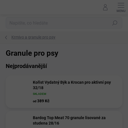
Přejít
na
obsah
Hledat
Krmivo a granule pro psy
Granule pro psy
Nejprodávanější
Kořist Vydatný Býk a Krocan pro aktivní psy
32/18
SKLADEM
389 Kč
od
Bardog Top Meat 70 granule lisované za
studena 28/16