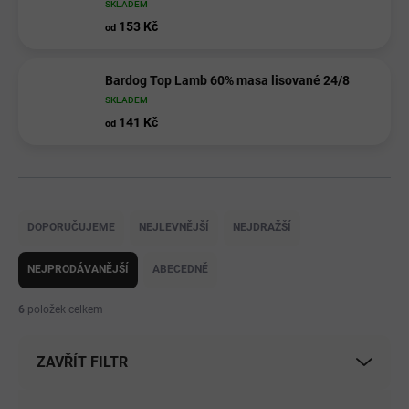
SKLADEM
153 Kč
od
Bardog Top Lamb 60% masa lisované 24/8
SKLADEM
141 Kč
od
Ř
a
DOPORUČUJEME
NEJLEVNĚJŠÍ
NEJDRAŽŠÍ
z
e
NEJPRODÁVANĚJŠÍ
ABECEDNĚ
n
í
6
položek celkem
p
r
ZAVŘÍT FILTR
o
d
u