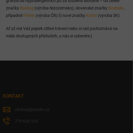
granulí od hypoalergenních po za studena lisované – od české
d
značky
Bardog
(výroba Nizozemsko), slovenské značky
a
Bodreek
,
c
případně
Fitmin
(výroba ČR) či nové značky
Kořist
(výroba SK).
í
p
Ať už má Váš pejsek citlivé trávení nebo si rád pochutnává na
r
málo dostupných příchutích, u nás si vyberete:)
v
k
y
v
ý
Z
p
á
i
p
s
u
a
t
í
KONTAKT
obchod
@
zoofix.cz
770 620 510