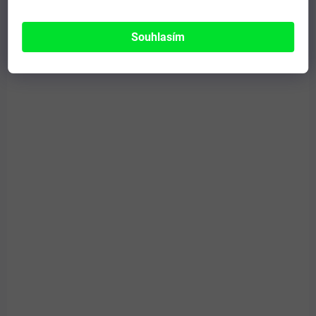
ZDARMA
Souhlasím
SKLADEM
Bodreek Rovina se švestkou 30/20 – holistické
krmivo
1 239 Kč
Detail
od
Holistické krmivo inspirované tradičním mysliveckým receptem.
Vhodné pro štěňata nebo březí a kojící feny.