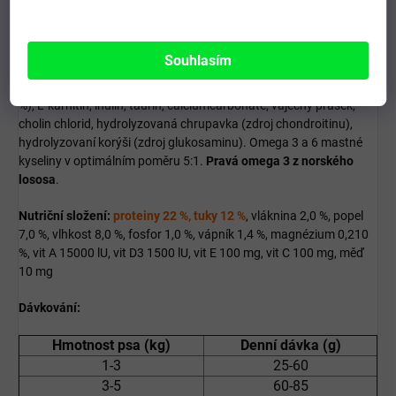
Složení:
krůtí maso min. 26 %
, hnědá rýže min. 18 %, zelenina 11 %,
Souhlasím
slunečnicový olej, řepné řízky, lněné semínko, kvasnice,
Hydrogenfosforečnan, minerální látky a vitamíny, lecitin (min. 0,5
%), L-karnitin, inulin, taurin, calciumcarbonate, vaječný prášek,
cholin chlorid, hydrolyzovaná chrupavka (zdroj chondroitinu),
hydrolyzovaní korýši (zdroj glukosaminu). Omega 3 a 6 mastné
kyseliny v optimálním poměru 5:1.
Pravá omega 3 z norského
lososa
.
Nutriční složení:
proteiny 22 %, tuky 12 %
, vláknina 2,0 %, popel
7,0 %, vlhkost 8,0 %, fosfor 1,0 %, vápník 1,4 %, magnézium 0,210
%, vit A 15000 lU, vit D3 1500 lU, vit E 100 mg, vit C 100 mg, měď
10 mg
Dávkování:
Hmotnost psa (kg)
Denní dávka (g)
1-3
25-60
3-5
60-85