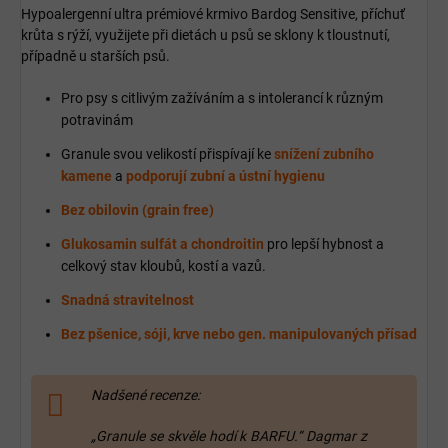
Hypoalergenní ultra prémiové krmivo Bardog Sensitive, příchuť
krůta s rýží, využijete při dietách u psů se sklony k tloustnutí,
případně u starších psů.
Pro psy s citlivým zažíváním a s intolerancí k různým
potravinám
Granule svou velikostí přispívají ke
snížení zubního
kamene
a
podporují zubní a ústní hygienu
Bez obilovin (grain free)
Glukosamin sulfát a chondroitin
pro lepší hybnost a
celkový stav kloubů, kostí a vazů.
Snadná
stravitelnost
Bez pšenice, sóji, krve nebo gen. manipulovaných přísad
Nadšené recenze:
„Granule se skvěle hodí k BARFU.“ Dagmar z