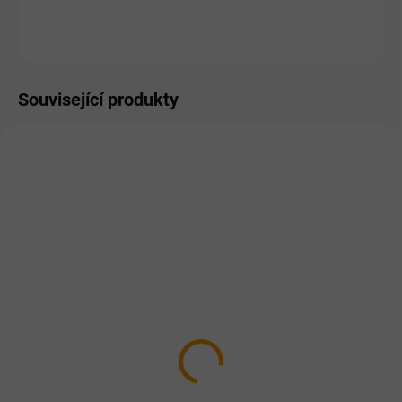
ZEPTAT SE
HLÍDAT
Související produkty
SKLADEM
SKLADEM
MAX losos kousky 400g
Falco MAX Deluxe
Kostky libové svaloviny
81 Kč
800g
Do košíku
135 Kč
od
Masová konzerva je naplněna ze
Detail