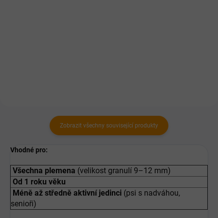
100 % lososem včetně kostí.
Luxusní konzervy s obsahem
100% masa vyrobeny bez
chemických přísad a náhražek.
Receptura sestavena přímo
veterinářem.
Zobrazit všechny související produkty
Vhodné pro:
Všechna plemena
(velikost granulí 9–12 mm)
Od 1 roku věku
Méně až středně aktivní jedinci
(psi s nadváhou,
senioři)