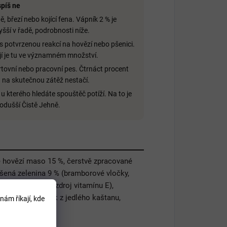
píš ne
ě, březí nebo kojící fena. Vápník 2 % je
yšší v řadě, podrobnosti níže.
s potvrzenou reakcí na hovězí nebo pšenici.
í je tu ve významném množství.
tovní nebo pracovní pes. Čtrnáct procent
 na skutečnou zátěž nestačí.
 u kterého hledáte spouštěč potíží. Na to je
odušší Čistě Jehně.
 hovězí maso 15 %, čerstvě zpracované
ená zelenina 9 % (bramborové vločky,
rodní tokoferoly, zdroj vitamínu E),
é látky, výtažek z jedlého kaštanu,
nám říkají, kde
itin 80 mg/kg.