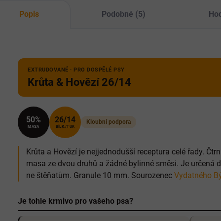
Popis
Podobné (5)
Hod
EXTRUDOVANÉ · PRO DOSPĚLÉ PSY
Krůta & Hovězí 26/14
50%
26/14
Kloubní podpora
MASA
BÍLK./TUK
Krůta a Hovězí je nejjednodušší receptura celé řady. Čtr
masa ze dvou druhů a žádné bylinné směsi. Je určená 
ne štěňatům. Granule 10 mm. Sourozenec
Vydatného B
Je tohle krmivo pro vašeho psa?