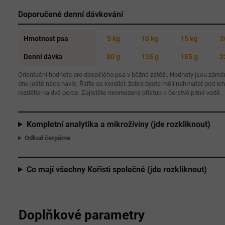
Doporučené denní dávkování
Hmotnost psa
5 kg
10 kg
15 kg
2
Denní dávka
80 g
135 g
185 g
2
Orientační hodnota pro dospělého psa v běžné zátěži. Hodnoty jsou zámě
dne ještě něco navíc. Řiďte se kondicí: žebra byste měli nahmatat pod le
rozdělte na dvě porce. Zajistěte neomezený přístup k čerstvé pitné vodě.
Kompletní analytika a mikroživiny (jde rozkliknout)
Odkud čerpáme
Co mají všechny Kořisti společné (jde rozkliknout)
Doplňkové parametry