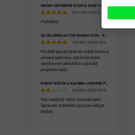
DROMY INSTANTNÍ RÝŽOVÁ KAŠE S KOZÍM MLÉKEM & PREBIOTIKY 1200G
EVA KREJČOVÁ
Perfektní!
3X GELOREN ACTIVE MANGO 410G - KLOUBNÍ VÝŽIVA PRO LIDI (3X 90KS)
ZDEŇKA MARCHESIOVÁ
Po delší pauze jsme se vrátili znovu k
užívání gelorenu, syn kvůli svým
sportovním aktivitám a já kvůli
projevům stáří.
KOŘIST KRŮTA A KACHNA LISOVANÉ PRO DOSPĚLÉ I ŠTĚŇATA 26/14
RENÁTA KROFTOVÁ
Pes nadšený nebyl.Granule jsem
darovala známému pro psa.Muj je
nežral.