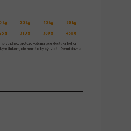
0 kg
30 kg
40 kg
50 kg
25 g
310 g
380 g
450 g
rně střídmé, protože většina psů dostává během
hkým tlakem, ale neměla by být vidět. Denní dávku