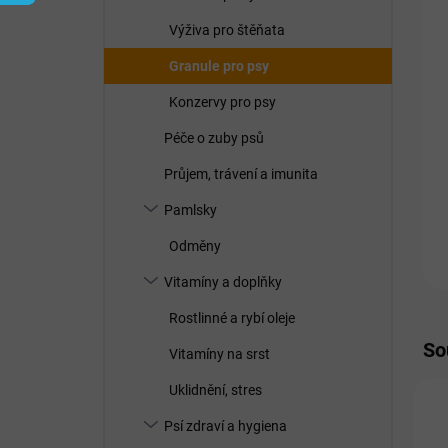
í
p
Výživa pro štěňata
a
n
Granule pro psy
e
Konzervy pro psy
l
Péče o zuby psů
Průjem, trávení a imunita
Pamlsky
Odměny
Vitamíny a doplňky
Rostlinné a rybí oleje
So
Vitamíny na srst
Uklidnění, stres
Psí zdraví a hygiena