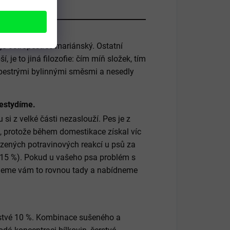
je ostropestřec mariánský. Ostatní
í, je to jiná filozofie: čím míň složek, tím
 pestrými bylinnými směsmi a nesedly
nestydíme.
si z velké části nezaslouží. Pes je z
k, protože během domestikace získal víc
rzených potravinových reakcí u psů za
 (15 %). Pokud u vašeho psa problém s
ekneme vám to rovnou tady a nabídneme
rstvé 10 %. Kombinace sušeného a