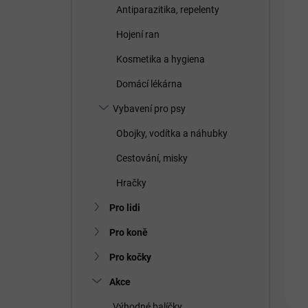
Antiparazitika, repelenty
Hojení ran
Kosmetika a hygiena
Domácí lékárna
Vybavení pro psy
Obojky, vodítka a náhubky
Cestování, misky
Hračky
Pro lidi
Pro koně
Pro kočky
Akce
Výhodné balíčky