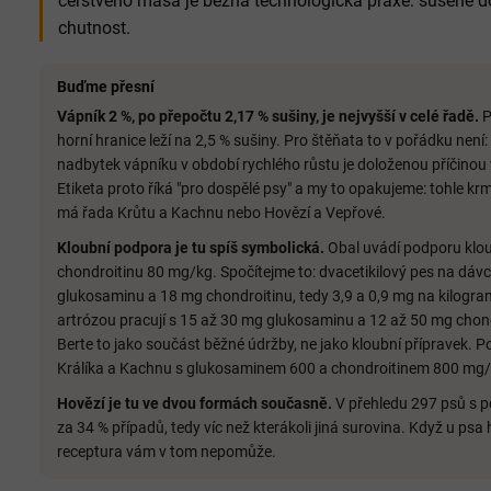
čerstvého masa je běžná technologická praxe: sušené do
chutnost.
Buďme přesní
Vápník 2 %, po přepočtu 2,17 % sušiny, je nejvyšší v celé řadě.
P
horní hranice leží na 2,5 % sušiny. Pro štěňata to v pořádku není: 
nadbytek vápníku v období rychlého růstu je doloženou příčino
Etiketa proto říká "pro dospělé psy" a my to opakujeme: tohle kr
má řada Krůtu a Kachnu nebo Hovězí a Vepřové.
Kloubní podpora je tu spíš symbolická.
Obal uvádí podporu klou
chondroitinu 80 mg/kg. Spočítejme to: dvacetikilový pes na dáv
glukosaminu a 18 mg chondroitinu, tedy 3,9 a 0,9 mg na kilogram 
artrózou pracují s 15 až 30 mg glukosaminu a 12 až 50 mg chond
Berte to jako součást běžné údržby, ne jako kloubní přípravek. 
Králíka a Kachnu s glukosaminem 600 a chondroitinem 800 mg/
Hovězí je tu ve dvou formách současně.
V přehledu 297 psů s p
za 34 % případů, tedy víc než kterákoli jiná surovina. Když u psa
receptura vám v tom nepomůže.