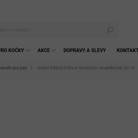
Hledat
PRO KOČKY
AKCE
DOPRAVY A SLEVY
KONTAK
ranule pro psy
Kořist Klidná Krůta a Hovězí pro dospělé psy 26/14
3 hodnocení
Podrobnosti hodnocení
ZNAČKA:
KOŘIST
od
Měrná
cena:
ZVOL
HMOTN