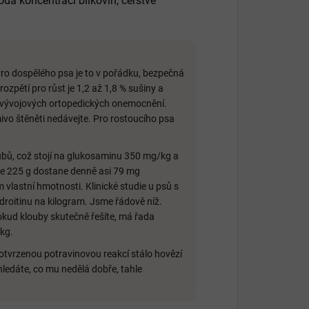
dá koncentraci bílkovin, čerstvé
ro dospělého psa je to v pořádku, bezpečná
rozpětí pro růst je 1,2 až 1,8 % sušiny a
u vývojových ortopedických onemocnění.
mivo štěněti nedávejte. Pro rostoucího psa
bů, což stojí na glukosaminu 350 mg/kg a
ce 225 g dostane denně asi 79 mg
vlastní hmotnosti. Klinické studie u psů s
roitinu na kilogram. Jsme řádově níž.
Pokud klouby skutečně řešíte, má řada
kg.
otvrzenou potravinovou reakcí stálo hovězí
 hledáte, co mu nedělá dobře, tahle