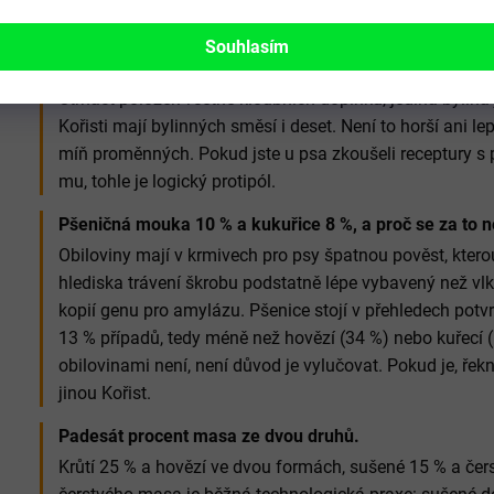
Co tuhle recepturu odlišuje
Souhlasím
Nejkratší seznam složek v celé řadě.
Čtrnáct položek včetně kloubních doplňků, jediná bylina 
Kořisti mají bylinných směsí i deset. Není to horší ani lepš
míň proměnných. Pokud jste u psa zkoušeli receptury s
mu, tohle je logický protipól.
Pšeničná mouka 10 % a kukuřice 8 %, a proč se za to 
Obiloviny mají v krmivech pro psy špatnou pověst, kterou 
hlediska trávení škrobu podstatně lépe vybavený než vl
kopií genu pro amylázu. Pšenice stojí v přehledech potv
13 % případů, tedy méně než hovězí (34 %) nebo kuřecí
obilovinami není, není důvod je vylučovat. Pokud je, ř
jinou Kořist.
Padesát procent masa ze dvou druhů.
Krůtí 25 % a hovězí ve dvou formách, sušené 15 % a če