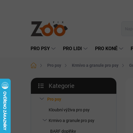
Přejít
na
obsah
PRO PSY
PRO LIDI
PRO KONĚ
Domů
Pro psy
Krmivo a granule pro psy
G
P
Kategorie
o
Přeskočit
s
kategorie
t
Pro psy
r
Kloubní výživa pro psy
a
n
Krmivo a granule pro psy
n
BARF doplňky