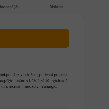
nocení (3)
Diskuze
náct položek ve složení, padesát procent
dospělým psům v běžné zátěži, výslovně
ýka
s menším množstvím energie.