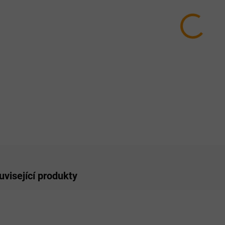
MŮŽEM
MOŽNO
−
ZE
uvisející produkty