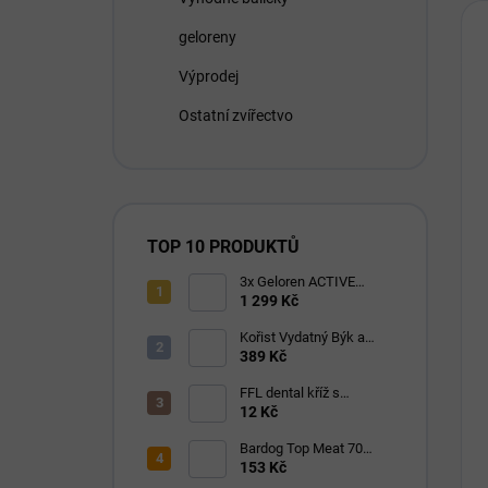
geloreny
Výprodej
Ostatní zvířectvo
TOP 10 PRODUKTŮ
3x Geloren ACTIVE
pomeranč 400g (3x90
1 299 Kč
tbl)
Kořist Vydatný Býk a
Krocan pro aktivní psy
389 Kč
32/18
FFL dental kříž s
eukalyptem 1 ks
12 Kč
Bardog Top Meat 70
granule lisované za
153 Kč
studena 28/16