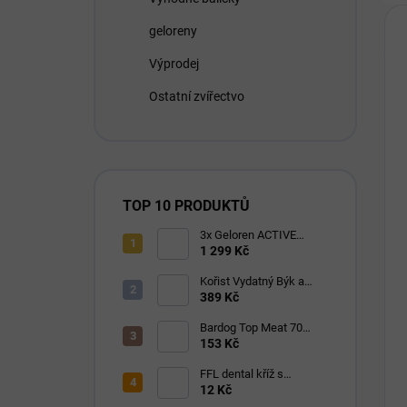
geloreny
Výprodej
Ostatní zvířectvo
TOP 10 PRODUKTŮ
3x Geloren ACTIVE
pomeranč 400g (3x90
1 299 Kč
tbl)
Kořist Vydatný Býk a
Krocan pro aktivní psy
389 Kč
32/18
Bardog Top Meat 70
granule lisované za
153 Kč
studena 28/16
FFL dental kříž s
eukalyptem 1 ks
12 Kč