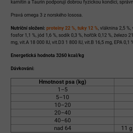
karnitin a Taurin podporují dobrou fyzickou kondici, správn
Pravá omega 3 z norského lososa.
Nutriční složení:
proteiny 22 %, tuky 12 %
, vláknina 2,5 %,
fosfor 1,1 %, jód 1,6 %, sodík 0,3 %, hořčík 0,12 %, železo 
mg, vit.A 18 000 IU, vit.D3 1 800 IU, vit.B 16,5 mg, EPA 0,1
Energetická hodnota 3260 kcal/kg
Dávkování:
Hmotnost psa (kg)
1–5
5–10
10–20
20–40
40–60
nad 64
11 g