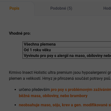
Popis
Podobné (5)
Hod
Vhodné pro:
Všechna plemena
Od 1 roku věku
Vyvinuto pro psy s alergií na maso, obiloviny ne
Krmivo Insect Holistic ultra premium jsou hypoalergenní g
plemen a velikostí. Hmyz je přirozená součást potravy psů
určeno především
pro psy s problémovým zažíváním, 
běžná masa, obiloviny, nebo brambory
neobsahuje maso, sóju, krev a gen. modifikované s