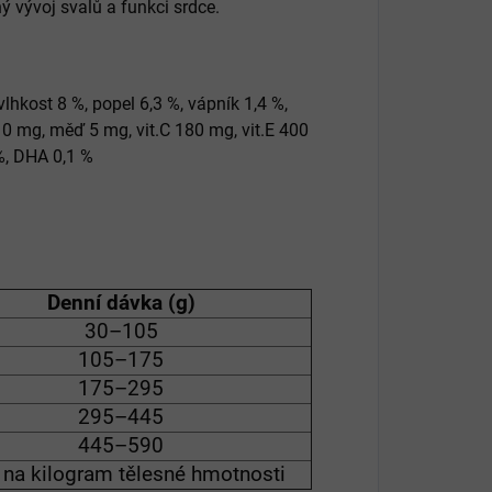
ý vývoj svalů a funkci srdce.
 vlhkost 8 %, popel 6,3 %, vápník 1,4 %,
210 mg, měď 5 mg, vit.C 180 mg, vit.E 400
 %, DHA 0,1 %
Denní dávka (g)
30–105
105–175
175–295
295–445
445–590
 na kilogram tělesné hmotnosti