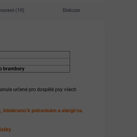
nocení (10)
Diskuze
bo brambory
ranule určené pro dospělé psy všech
.
intolerancí k potravinám a alergií na
ložky