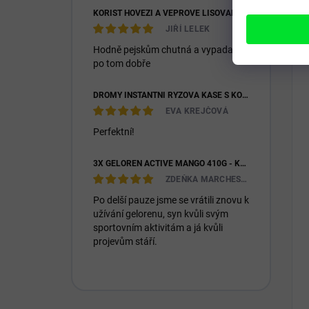
KOŘIST HOVĚZÍ A VEPŘOVÉ LISOVANÉ 28/16
JIŘÍ LELEK
Hodně pejskům chutná a vypadají
po tom dobře
DROMY INSTANTNÍ RÝŽOVÁ KAŠE S KOZÍM MLÉKEM & PREBIOTIKY 1200G
EVA KREJČOVÁ
Perfektní!
3X GELOREN ACTIVE MANGO 410G - KLOUBNÍ VÝŽIVA PRO LIDI (3X 90KS)
ZDEŇKA MARCHESIOVÁ
Po delší pauze jsme se vrátili znovu k
užívání gelorenu, syn kvůli svým
sportovním aktivitám a já kvůli
projevům stáří.