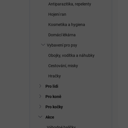
Antiparazitika, repelenty
Hojení ran
Kosmetika a hygiena
Domácí lékárna
Vybavení pro psy
Obojky, vodítka a náhubky
Cestování, misky
Hračky
Pro lidi
Pro koně
Pro kočky
Akce
Výhodné balíčky