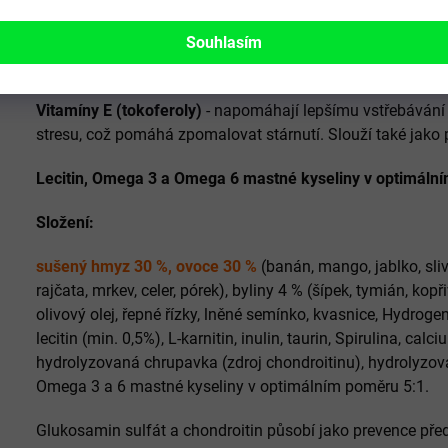
zamezuje viklání a vypadávání zubů.
Souhlasím
Obsah vitamínu A
- příznivě působí na zrak a potenci a pře
Vitamíny E (tokoferoly)
- napomáhají lepšímu vstřebávání ž
stresu, což pomáhá zpomalovat stárnutí. Slouží také jako
Lecitin, Omega 3 a Omega 6 mastné kyseliny v optimáln
Složení:
sušený hmyz 30 %, ovoce 30 %
(banán, mango, jablko, sliv
rajčata, mrkev, celer, pórek), byliny 4 % (šípek, tymián, ko
olivový olej, řepné řízky, lněné semínko, kvasnice, Hydroge
lecitin (min. 0,5%), L-karnitin, inulin, taurin, Spirulina, cal
hydrolyzovaná chrupavka (zdroj chondroitinu), hydrolyzova
Omega 3 a 6 mastné kyseliny v optimálním poměru 5:1.
Glukosamin sulfát a chondroitin působí jako prevence pře