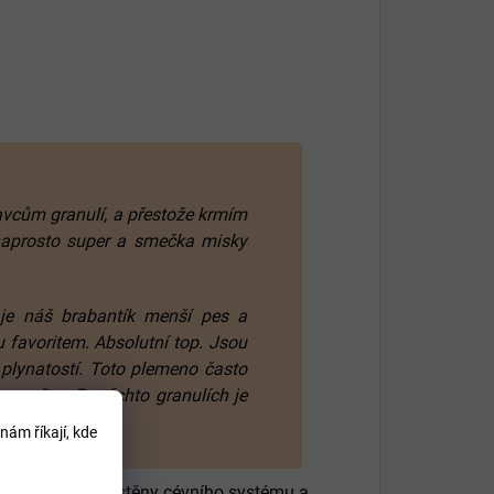
avcům granulí, a přestože krmím
naprosto super a smečka misky
 je náš brabantík menší pes a
ou favoritem. Absolutní top. Jsou
h plynatostí. Toto plemeno často
 a změny. Po těchto granulích je
nám říkají, kde
ním, zpevňuje stěny cévního systému a