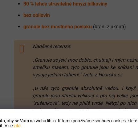
30 % lehce stravitelné hmyzí bílkoviny
bez obilovin
granule bez mastného povlaku
(brání žluknutí)
Nadšené recenze:
„Granule se jeví moc dobře, chutnají i mým nežr
smečku masem, tyto granule jsou ke snídani 
vysaje jedním tahem!.“ Iveta z Heureka.cz
„U nás tyto granule absolutně vedou. I když
granule jsou střední velikost a pro něj velké, js
"sušenkové", tedy ne příliš tvrdé. Netrpí po nic
trpí na průjmy a je citlivé na stravovací výkyvy
vše v nejlepším pořádku..“ Monika z Heureka.cz
to, aby se Vám na webu líbilo. K tomu používáme soubory cookies, které 
t. Více
zde
.
Vyvážený poměr vitamínu C
- zabraňuje různým onemocně