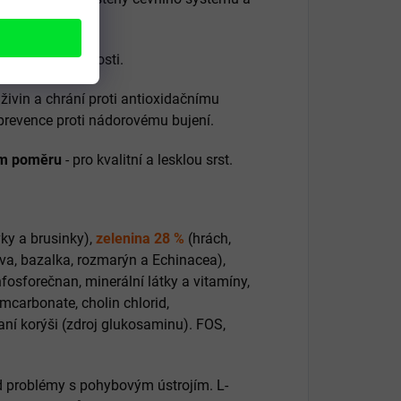
dchází šerosleposti.
ivin a chrání proti antioxidačnímu
 prevence proti nádorovému bujení.
ím poměru
- pro kvalitní a lesklou srst.
ky a brusinky),
zelenina 28 %
(hrách,
přiva, bazalka, rozmarýn a Echinacea),
nfosforečnan, minerální látky a vitamíny,
ciumcarbonate, cholin chlorid,
ní korýši (zdroj glukosaminu). FOS,
d problémy s pohybovým ústrojím. L-