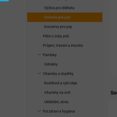
í
p
Výživa pro štěňata
a
n
Granule pro psy
e
Konzervy pro psy
l
Péče o zuby psů
Průjem, trávení a imunita
Pamlsky
Odměny
Vitamíny a doplňky
Rostlinné a rybí oleje
So
Vitamíny na srst
Uklidnění, stres
Psí zdraví a hygiena