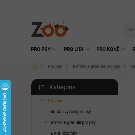
Přejít
na
obsah
PRO PSY
PRO LIDI
PRO KONĚ
Domů
Pro psy
Krmivo a granule pro psy
G
P
Kategorie
o
Přeskočit
s
kategorie
t
Pro psy
r
Kloubní výživa pro psy
a
n
Krmivo a granule pro psy
n
BARF doplňky