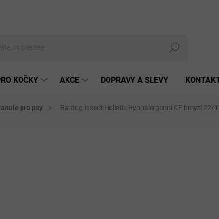
Hledat
PRO KOČKY
AKCE
DOPRAVY A SLEVY
KONTAK
ranule pro psy
Bardog Insect Holistic Hypoalergenní GF hmyzí 22/1
10 hodnocení
Podrobnosti hodnocení
ZNAČKA:
BARDOG
od
ZDARMA
Měrná
ZVOL
cena:
HMOTN