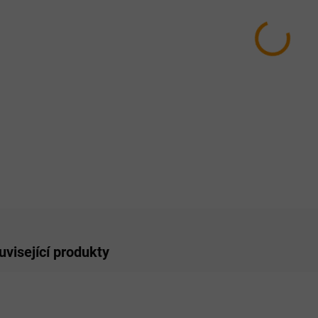
MŮŽEM
MOŽNO
−
ZE
uvisející produkty