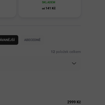
SKLADEM
141 Kč
od
ÁVANĚJŠÍ
ABECEDNĚ
12
položek celkem
2999
Kč