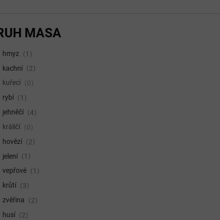
RUH MASA
hmyz
1
kachní
2
kuřecí
0
rybí
1
jehněčí
4
králičí
0
hovězí
2
jelení
1
vepřové
1
krůtí
3
zvěřina
2
husí
2