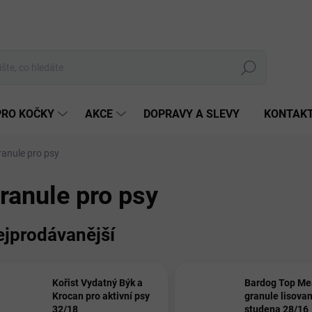
Hledat
PRO KOČKY
AKCE
DOPRAVY A SLEVY
KONTAK
ranule pro psy
ranule pro psy
ejprodávanější
Kořist Vydatný Býk a
Bardog Top Me
Krocan pro aktivní psy
granule lisova
32/18
studena 28/16