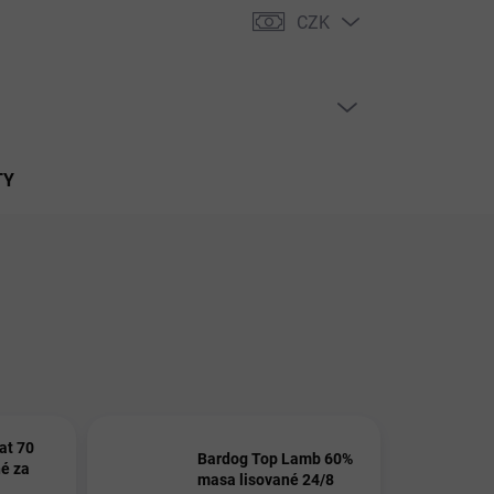
CZK
PRÁZDNÝ KOŠÍK
NÁKUPNÍ
KOŠÍK
TY
at 70
Bardog Top Lamb 60%
né za
masa lisované 24/8