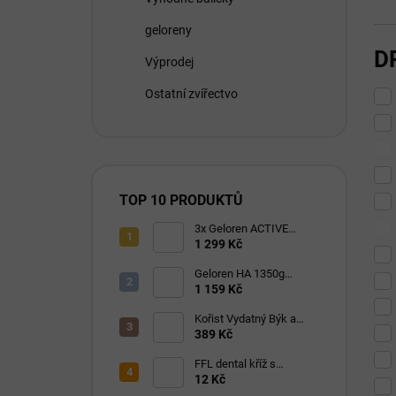
geloreny
D
Výprodej
Ostatní zvířectvo
TOP 10 PRODUKTŮ
3x Geloren ACTIVE
pomeranč 400g (3x90
1 299 Kč
tbl)
Geloren HA 1350g
(180ks) višňový
1 159 Kč
Kořist Vydatný Býk a
Krocan pro aktivní psy
389 Kč
32/18
FFL dental kříž s
eukalyptem 1 ks
12 Kč