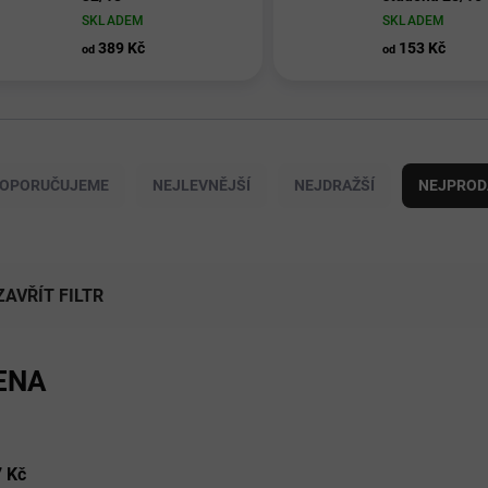
SKLADEM
SKLADEM
389 Kč
153 Kč
od
od
OPORUČUJEME
NEJLEVNĚJŠÍ
NEJDRAŽŠÍ
NEJPROD
ZAVŘÍT FILTR
ENA
7
Kč