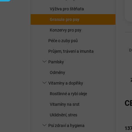
í
p
Výživa pro štěňata
a
n
Granule pro psy
e
Konzervy pro psy
l
Ř
Péče o zuby psů
a
D
Průjem, trávení a imunita
z
e
Pamlsky
n
Odměny
í
p
Vitamíny a doplňky
r
o
Rostlinné a rybí oleje
d
C
Vitamíny na srst
u
k
Uklidnění, stres
t
ů
Psí zdraví a hygiena
13