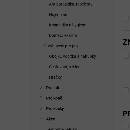
Antiparazitika, repelenty
Hojení ran
Kosmetika a hygiena
Domácí lékárna
Z
Vybavení pro psy
Obojky, vodítka a náhubky
Cestování, misky
Hračky
Pro lidi
Pro koně
Pro kočky
P
Akce
Výhodné balíčky