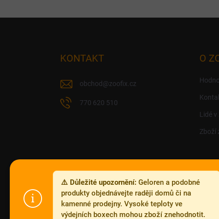
Z
á
p
a
KONTAKT
O Z
t
í
Hodno
obchod
@
zoofix.cz
Konta
770 620 510
Lidé v
Zboží 
⚠️ Důležité upozornění:
Geloren a podobné
produkty objednávejte raději domů či na
kamenné prodejny. Vysoké teploty ve
výdejních boxech mohou zboží znehodnotit.