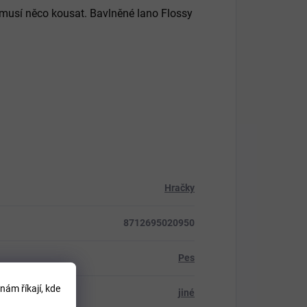
le musí něco kousat. Bavlněné lano Flossy
Hračky
8712695020950
Pes
nám říkají, kde
jiné