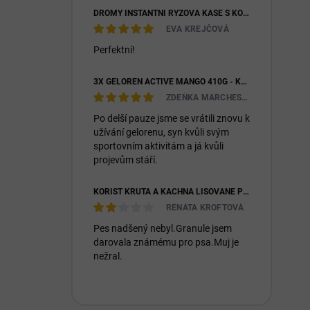
DROMY INSTANTNÍ RÝŽOVÁ KAŠE S KOZÍM MLÉKEM & PREBIOTIKY 1200G
EVA KREJČOVÁ
Perfektní!
3X GELOREN ACTIVE MANGO 410G - KLOUBNÍ VÝŽIVA PRO LIDI (3X 90KS)
ZDEŇKA MARCHESIOVÁ
Po delší pauze jsme se vrátili znovu k
užívání gelorenu, syn kvůli svým
sportovním aktivitám a já kvůli
projevům stáří.
KOŘIST KRŮTA A KACHNA LISOVANÉ PRO DOSPĚLÉ I ŠTĚŇATA 26/14
RENÁTA KROFTOVÁ
Pes nadšený nebyl.Granule jsem
darovala známému pro psa.Muj je
nežral.