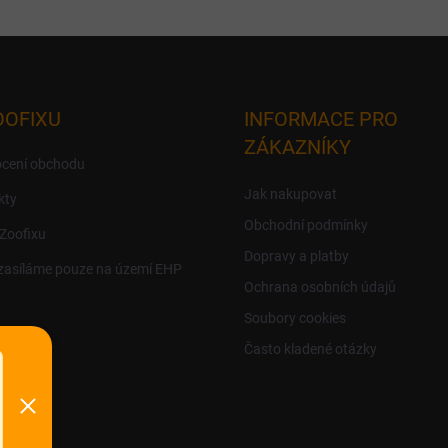
OOFIXU
INFORMACE PRO
ZÁKAZNÍKY
cení obchodu
Jak nakupovat
kty
Obchodní podmínky
 Zoofixu
Dopravy a platby
zasíláme pouze na území EHP
Ochrana osobních údajů
Soubory cookies
Často kladené otázky