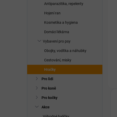
Antiparazitika, repelenty
Hojení ran
Kosmetika a hygiena
Domácí lékárna
Vybavení pro psy
Obojky, vodítka a náhubky
Cestování, misky
Hračky
Pro lidi
Pro koně
Pro kočky
Akce
Výhodné balíčky