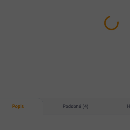
Fitmin Chicken
Vepřové
Pl
rings for dogs –
sušené ouško
La
Kuřecí kroužky
29 Kč
17
200g
120 Kč
Do košíku
Do košíku
Skvělá odměna pro
Pol
vaše hafany.
výc
Kuřecí pochoutka
hov
jemně sušená
mas
vzduchem pro
zachování chuti
Popis
Podobné (4)
H