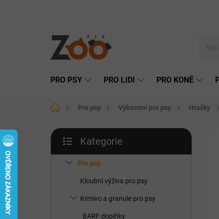
Přejít
na
obsah
PRO PSY
PRO LIDI
PRO KONĚ
Domů
Pro psy
Vybavení pro psy
Hračky
P
Kategorie
o
Přeskočit
s
kategorie
t
Pro psy
r
Kloubní výživa pro psy
a
n
Krmivo a granule pro psy
n
BARF doplňky