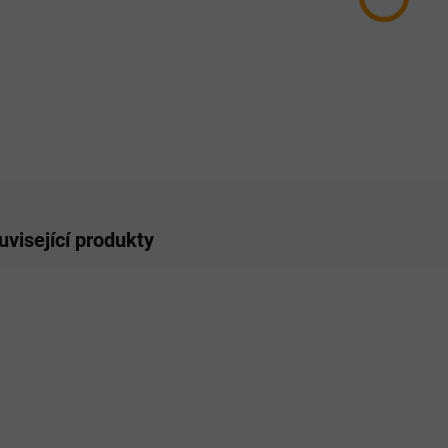
−
ZE
uvisející produkty
NOVIN
SKLADEM
SKLADEM