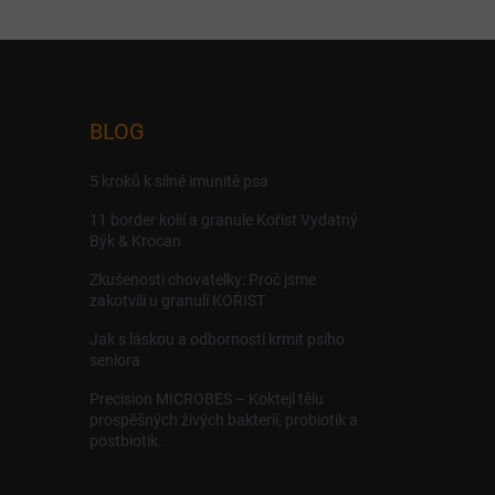
BLOG
5 kroků k silné imunitě psa
11 border kolií a granule Kořist Vydatný
Býk & Krocan
Zkušenosti chovatelky: Proč jsme
zakotvili u granulí KOŘIST
Jak s láskou a odborností krmit psího
seniora
Precision MICROBES – Koktejl tělu
prospěšných živých bakterií, probiotik a
postbiotik.