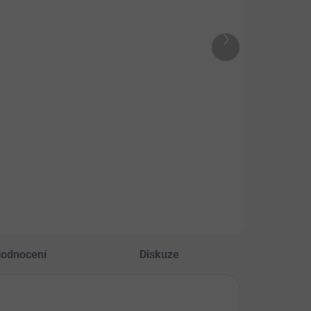
ay and Train
Duck and cod
mb 400g
roll – Kachní
tyčka s treskou
Další
5 Kč
200g
produkt
125 Kč
Do košíku
Do košíku
oměkký
vikový pamlsek z
Pamlsek pro psy s
ězího a jehněčího
kachním a rybím
a.
masem, který je
vhodný pro malé i
střední psy.
Kroucená tyčinka se
dá dobře rozdělit a je
vhodná i pro výcvik.
odnocení
Diskuze