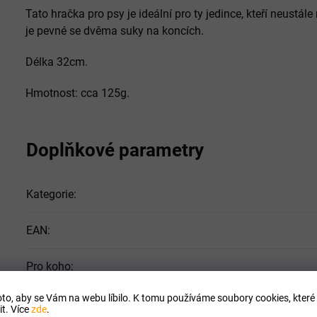
Tato hračka pro psy je ideální pro ty jedince, kteří neustá
je pevné se dvěma suky na koncích.
Délka 32cm.
Hmotnost: cca 125g.
Doplňkové parametry
Kategorie
:
EAN
:
Pro koho
:
to, aby se Vám na webu líbilo. K tomu používáme soubory cookies, které 
Forma
:
t. Více
zde
.