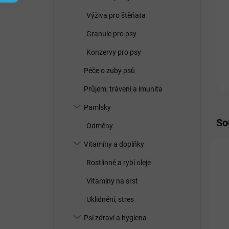
í
p
Výživa pro štěňata
a
n
Granule pro psy
e
Konzervy pro psy
l
Péče o zuby psů
Průjem, trávení a imunita
Pamlsky
So
Odměny
Vitamíny a doplňky
Rostlinné a rybí oleje
Vitamíny na srst
Uklidnění, stres
Psí zdraví a hygiena