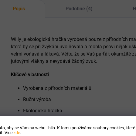
Popis
Podobné (4)
H
Willy je ekologická hračka vyrobená pouze z přírodních mate
která by se při žvýkání uvolňovala a mohla psovi nějak ušk
velmi voňavá a lákavá. Věřte, že se Váš parťák okamžitě za
jutovými vlákny a nevydává žádný zvuk.
Klíčové vlastnosti
Vyrobena z přírodních materiálů
Ruční výroba
Ekologická hračka
Nevydává zvuk
to, aby se Vám na webu líbilo. K tomu používáme soubory cookies, které 
Vhodné pro aport a přetahování
t. Více
zde
.