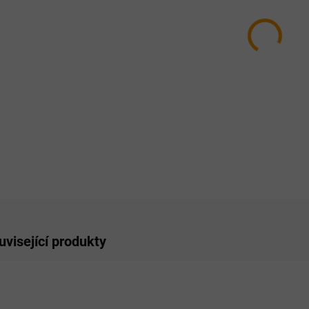
−
ZE
uvisející produkty
AKCE