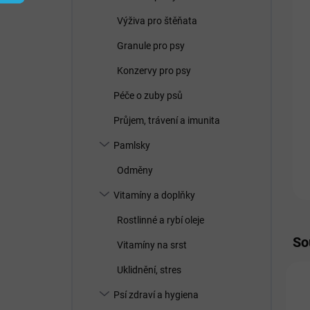
í
p
Výživa pro štěňata
a
n
Granule pro psy
e
Konzervy pro psy
l
Péče o zuby psů
Průjem, trávení a imunita
Pamlsky
Odměny
Vitamíny a doplňky
Rostlinné a rybí oleje
So
Vitamíny na srst
Uklidnění, stres
Psí zdraví a hygiena