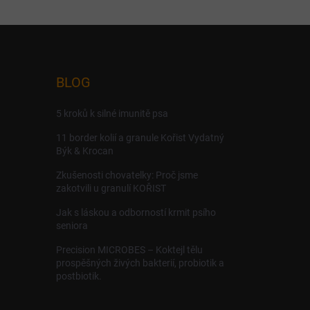
BLOG
5 kroků k silné imunitě psa
11 border kolií a granule Kořist Vydatný
Býk & Krocan
Zkušenosti chovatelky: Proč jsme
zakotvili u granulí KOŘIST
Jak s láskou a odborností krmit psího
seniora
Precision MICROBES – Koktejl tělu
prospěšných živých bakterií, probiotik a
postbiotik.