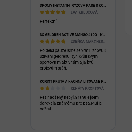
DROMY INSTANTNÍ RÝŽOVÁ KAŠE S KOZÍM MLÉKEM & PREBIOTIKY 1200G
EVA KREJČOVÁ
Perfektní!
3X GELOREN ACTIVE MANGO 410G - KLOUBNÍ VÝŽIVA PRO LIDI (3X 90KS)
ZDEŇKA MARCHESIOVÁ
Po delší pauze jsme se vrátili znovu k
užívání gelorenu, syn kvůli svým
sportovním aktivitám a já kvůli
projevům stáří.
KOŘIST KRŮTA A KACHNA LISOVANÉ PRO DOSPĚLÉ I ŠTĚŇATA 26/14
RENÁTA KROFTOVÁ
Pes nadšený nebyl.Granule jsem
darovala známému pro psa.Muj je
nežral.