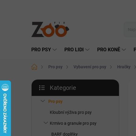
Přejít
na
obsah
PRO PSY
PRO LIDI
PRO KONĚ
Domů
Pro psy
Vybavení pro psy
Hračky
P
Kategorie
o
Přeskočit
s
kategorie
t
Pro psy
r
Kloubní výživa pro psy
a
n
Krmivo a granule pro psy
n
BARF doplňky