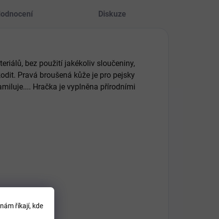
odnocení
Diskuze
riálů, bez použití jakékoliv sloučeniny,
odit. Pravá broušená kůže je pro pejsky
miluje.... Hračka je vyplněna přírodními
nám říkají, kde