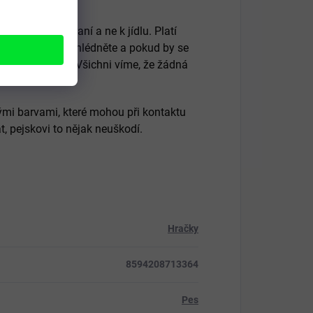
kže slouží na hraní a ne k jídlu. Platí
mazlíčka vždy dohlédněte a pokud by se
, zabraňte mu. Všichni víme, že žádná
mi barvami, které mohou při kontaktu
, pejskovi to nějak neuškodí.
Hračky
8594208713364
Pes