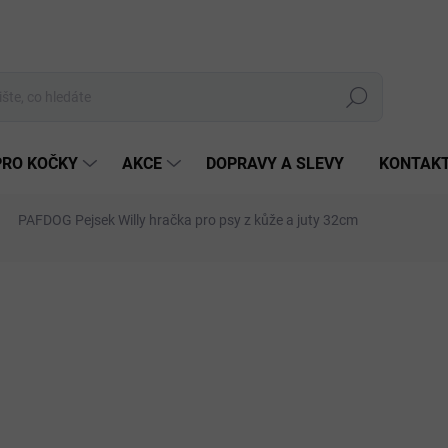
Hledat
PRO KOČKY
AKCE
DOPRAVY A SLEVY
KONTAK
PAFDOG Pejsek Willy hračka pro psy z kůže a juty 32cm
Neohodnoceno
Podrobnosti hodnocení
ZNAČKA:
PAFDOG
299
Měrná
SKLA
cena:
MŮŽEM
DO:
10.8.
MOŽNO