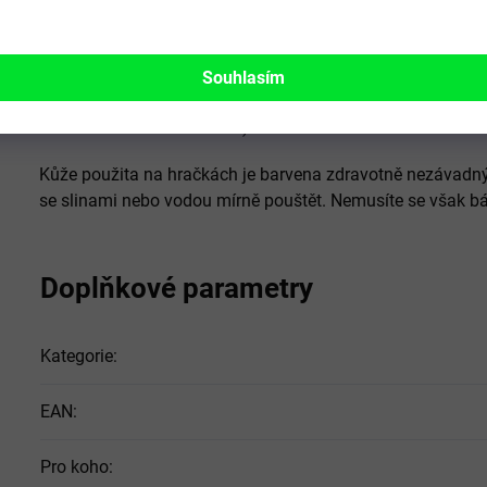
Upozornění:
Je ale potřeba myslet na to, že je to hračka, ta
tedy stejná pravidla jako u ostatních hraček - na Vašeho 
Souhlasím
pokusil spolknout kousky hračky nebo rovnou hračku celou
hračka není nezničitelná. :-)
Kůže použita na hračkách je barvena zdravotně nezávadný
se slinami nebo vodou mírně pouštět. Nemusíte se však bát
Doplňkové parametry
Kategorie
:
EAN
:
Pro koho
: