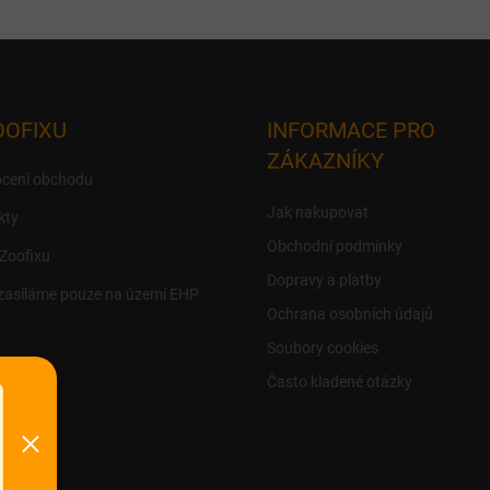
OOFIXU
INFORMACE PRO
ZÁKAZNÍKY
cení obchodu
Jak nakupovat
kty
Obchodní podmínky
 Zoofixu
Dopravy a platby
zasíláme pouze na území EHP
Ochrana osobních údajů
Soubory cookies
Často kladené otázky