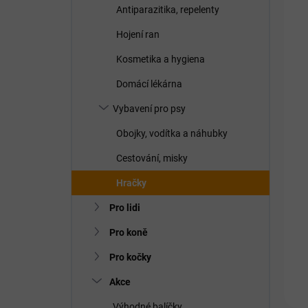
Antiparazitika, repelenty
Hojení ran
Kosmetika a hygiena
Domácí lékárna
Vybavení pro psy
Obojky, vodítka a náhubky
Cestování, misky
Hračky
Pro lidi
Pro koně
Pro kočky
Akce
Výhodné balíčky