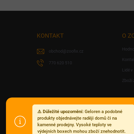
Z
á
p
a
KONTAKT
O Z
t
í
Hodno
obchod
@
zoofix.cz
Konta
770 620 510
Lidé v
Zboží 
⚠️ Důležité upozornění:
Geloren a podobné
produkty objednávejte raději domů či na
kamenné prodejny. Vysoké teploty ve
výdejních boxech mohou zboží znehodnotit.