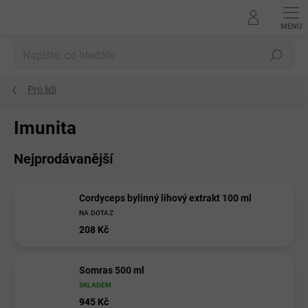
Přejít
na
obsah
Hledat
Pro lidi
Imunita
Nejprodávanější
Cordyceps bylinný lihový extrakt 100 ml
NA DOTAZ
208 Kč
Somras 500 ml
SKLADEM
945 Kč