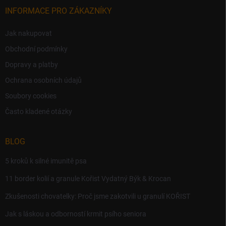
INFORMACE PRO ZÁKAZNÍKY
Jak nakupovat
Obchodní podmínky
Dopravy a platby
Ochrana osobních údajů
Soubory cookies
Často kladené otázky
BLOG
5 kroků k silné imunitě psa
11 border kolií a granule Kořist Vydatný Býk & Krocan
Zkušenosti chovatelky: Proč jsme zakotvili u granulí KOŘIST
Jak s láskou a odborností krmit psího seniora