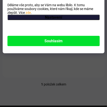
k
Děláme vše proto, aby se Vám na webu líbilo. K tomu
t
používáme soubory cookies, které nám říkají, kde se máme
ů
zlepšit. Více
zde
.
Nastavení
SKLADEM
Průduškový bylinný čaj 20 sáčků
Souhlasím
88 Kč
Do košíku
Bylinný čaj pro podporu dýchacího systému.
1
položek celkem
O
v
l
á
d