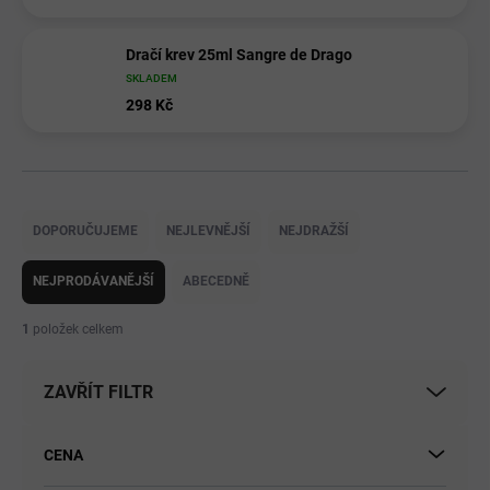
Dračí krev 25ml Sangre de Drago
SKLADEM
298 Kč
Ř
a
DOPORUČUJEME
NEJLEVNĚJŠÍ
NEJDRAŽŠÍ
z
e
NEJPRODÁVANĚJŠÍ
ABECEDNĚ
n
í
1
položek celkem
p
r
ZAVŘÍT FILTR
o
d
u
CENA
k