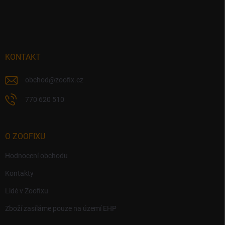
Z
a
á
c
p
í
p
a
r
t
v
í
KONTAKT
k
y
v
obchod
@
zoofix.cz
ý
p
770 620 510
i
s
u
O ZOOFIXU
Hodnocení obchodu
Kontakty
Lidé v Zoofixu
Zboží zasíláme pouze na území EHP