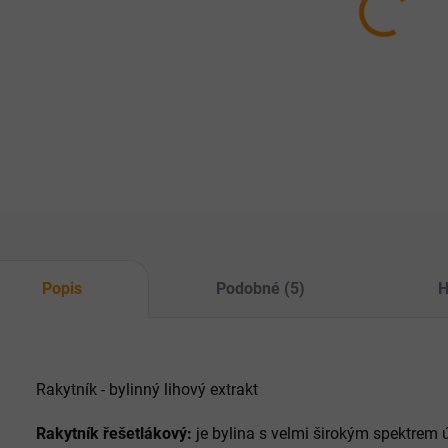
10.8.
MOŽNO
−
ZE
Popis
Podobné (5)
H
Rakytník - bylinný lihový extrakt
Rakytník řešetlákový:
je bylina s velmi širokým spektrem ú