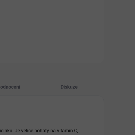
2026
STI DORUČENÍ
+
Přidat do košíku
PTAT SE
HLÍDAT
odnocení
Diskuze
činku. Je velice bohatý na vitamín C,