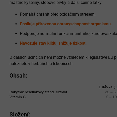
mastné kyseliny, stopové prvky a další cenné látky.
Pomáhá chránit před oxidačním stresem.
Posiluje přirozenou obranyschopnost organismu.
Podporuje normální funkci imunitního, kardiovaskulá
Navozuje stav klidu, snižuje úzkost.
O dalších účincích není možné vzhledem k legislativě EU p
naleznete v herbářích a lékopisech.
Obsah:
1 dávka (1
Rakytník řešetlákový stand. extrakt
30 – 6
Vitamín C
5 – 1
Složení: