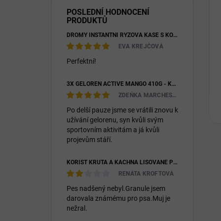
POSLEDNÍ HODNOCENÍ
PRODUKTŮ
DROMY INSTANTNÍ RÝŽOVÁ KAŠE S KOZÍM MLÉKEM & PREBIOTIKY 1200G
EVA KREJČOVÁ
Perfektní!
3X GELOREN ACTIVE MANGO 410G - KLOUBNÍ VÝŽIVA PRO LIDI (3X 90KS)
ZDEŇKA MARCHESIOVÁ
Po delší pauze jsme se vrátili znovu k
užívání gelorenu, syn kvůli svým
sportovním aktivitám a já kvůli
projevům stáří.
KOŘIST KRŮTA A KACHNA LISOVANÉ PRO DOSPĚLÉ I ŠTĚŇATA 26/14
RENÁTA KROFTOVÁ
Pes nadšený nebyl.Granule jsem
darovala známému pro psa.Muj je
nežral.