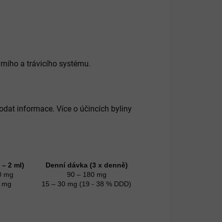
rního a trávicího systému.
odat informace. Více o účincích byliny
 – 2 ml)
Denní dávka (3 x denně)
0 mg
90 – 180 mg
0 mg
15 – 30 mg (19 - 38 % DDD)