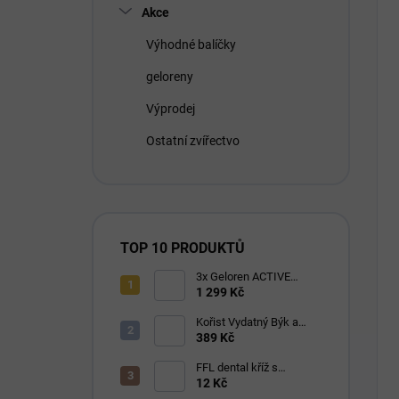
Akce
Výhodné balíčky
geloreny
Výprodej
Ostatní zvířectvo
TOP 10 PRODUKTŮ
3x Geloren ACTIVE
pomeranč 400g (3x90
1 299 Kč
tbl)
Kořist Vydatný Býk a
Krocan pro aktivní psy
389 Kč
32/18
FFL dental kříž s
eukalyptem 1 ks
12 Kč