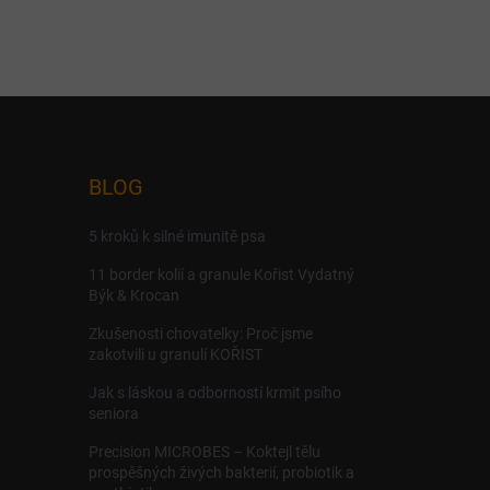
BLOG
5 kroků k silné imunitě psa
11 border kolií a granule Kořist Vydatný
Býk & Krocan
Zkušenosti chovatelky: Proč jsme
zakotvili u granulí KOŘIST
Jak s láskou a odborností krmit psího
seniora
Precision MICROBES – Koktejl tělu
prospěšných živých bakterií, probiotik a