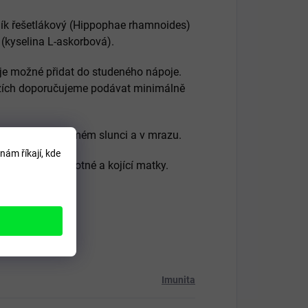
tník řešetlákový (Hippophae rhamnoides)
 (kyselina L-askorbová).
 je možné přidat do studeného nápoje.
ížích doporučujeme podávat minimálně
skladovat na přímém slunci a v mrazu.
nám říkají, kde
i do tří let, těhotné a kojící matky.
Imunita