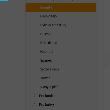
í
p
Imunita
a
n
Péče o tělo
e
Bylinky a tinktury
l
Bolesti
Detoxikace
Hubnutí
Spánek
Srdce a cévy
Trávení
Vlasy a pleť
Pro koně
Pro kočky