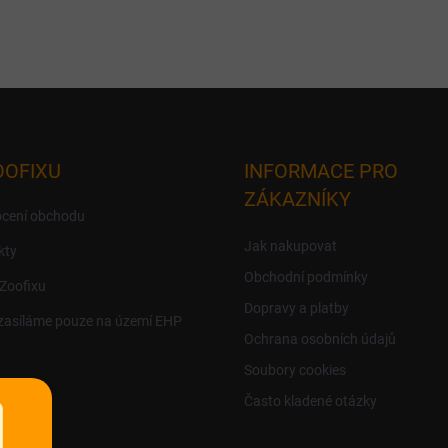
OOFIXU
INFORMACE PRO
ZÁKAZNÍKY
cení obchodu
Jak nakupovat
kty
Obchodní podmínky
 Zoofixu
Dopravy a platby
zasíláme pouze na území EHP
Ochrana osobních údajů
Soubory cookies
Často kladené otázky