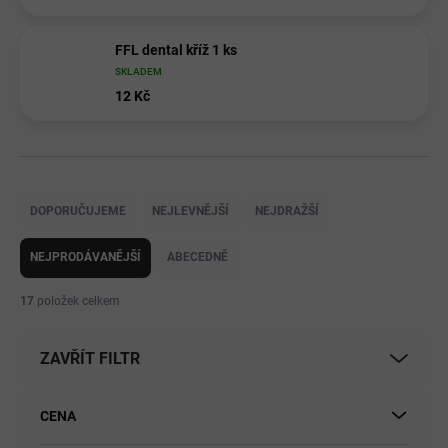
FFL dental kříž 1 ks
SKLADEM
12 Kč
Ř
a
DOPORUČUJEME
NEJLEVNĚJŠÍ
NEJDRAŽŠÍ
z
e
NEJPRODÁVANĚJŠÍ
ABECEDNĚ
n
í
17
položek celkem
p
r
ZAVŘÍT FILTR
o
d
u
CENA
k