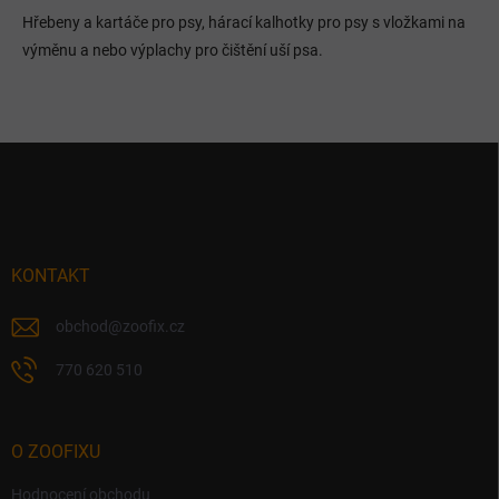
a
k
c
Hřebeny a kartáče pro psy, hárací kalhotky pro psy s vložkami na
o
í
výměnu a nebo výplachy pro čištění uší psa.
p
v
r
á
v
n
k
í
y
Z
v
á
ý
p
p
a
i
t
s
í
KONTAKT
u
obchod
@
zoofix.cz
770 620 510
O ZOOFIXU
Hodnocení obchodu