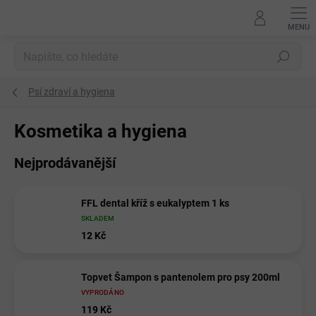
Přejít
na
obsah
Hledat
Psí zdraví a hygiena
Kosmetika a hygiena
Nejprodávanější
FFL dental kříž s eukalyptem 1 ks
SKLADEM
12 Kč
Topvet Šampon s pantenolem pro psy 200ml
VYPRODÁNO
119 Kč