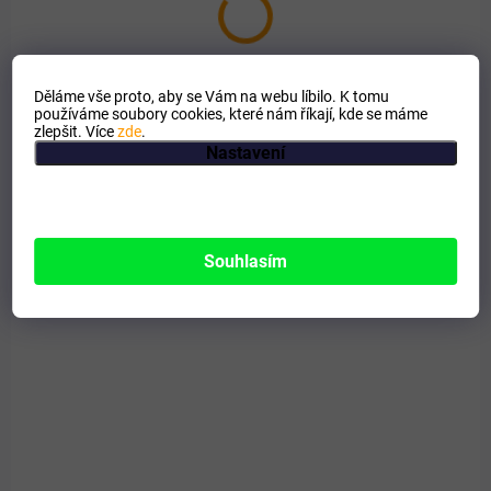
Děláme vše proto, aby se Vám na webu líbilo. K tomu
používáme soubory cookies, které nám říkají, kde se máme
zlepšit. Více
zde
.
Nastavení
Souhlasím
SKLADEM
VET's BEST Zubní kartáček pro psy
179 Kč
Do košíku
Zubní kartáček pro psy se třemi hlavami, které se pohodlně přizpůsobí